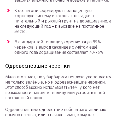
высокая влажность почвы и воздуха в тепличке.
К осени они формируют полноценную
корневую систему и готовы к высадке в
питательный и рыхлый грунт на доращивание, а
на следующий год – к высадке на постоянное
место.
В стандартной теплице укореняется до 85%
черенков, а выход саженцев с учётом ещё
одного года доращивания составляет 70-75%.
Одревесневшие черенки
Мало кто знает, но у барбариса неплохо укореняются
не только зелёные, но и одревесневшие черенки.
Этот способ можно использовать тем, у кого нет
возможности накрыть теплицу или устроить в ней
постоянный полив.
Одревесневшие однолетние побеги заготавливают
обычно осенью, или в начале зимы, кому как