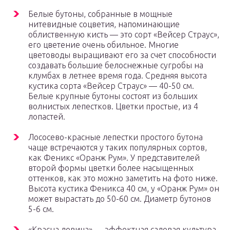
Белые бутоны, собранные в мощные
нитевидные соцветия, напоминающие
облиственную кисть — это сорт «Вейсер Страус»,
его цветение очень обильное. Многие
цветоводы выращивают его за счет способности
создавать большие белоснежные сугробы на
клумбах в летнее время года. Средняя высота
кустика сорта «Вейсер Страус» — 40-50 см.
Белые крупные бутоны состоят из больших
волнистых лепестков. Цветки простые, из 4
лопастей.
Лососево-красные лепестки простого бутона
чаще встречаются у таких популярных сортов,
как Феникс «Оранж Рум». У представителей
второй формы цветки более насыщенных
оттенков, как это можно заметить на фото ниже.
Высота кустика Феникса 40 см, у «Оранж Рум» он
может вырастать до 50-60 см. Диаметр бутонов
5-6 см.
«Красна девица» — эффектная садовая культура