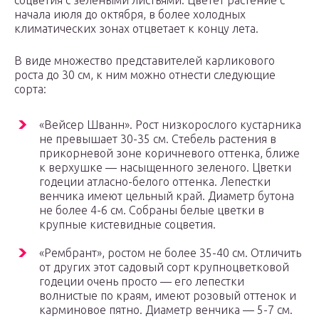
соцветия с зелеными листьями. Цветет растение с
начала июля до октября, в более холодных
климатических зонах отцветает к концу лета.
В виде множество представителей карликового
роста до 30 см, к ним можно отнести следующие
сорта:
«Вейсер Шванн». Рост низкорослого кустарника
не превышает 30-35 см. Стебель растения в
прикорневой зоне коричневого оттенка, ближе
к верхушке — насыщенного зеленого. Цветки
годеции атласно-белого оттенка. Лепестки
венчика имеют цельный край. Диаметр бутона
не более 4-6 см. Собраны белые цветки в
крупные кистевидные соцветия.
«Рембрант», ростом не более 35-40 см. Отличить
от других этот садовый сорт крупноцветковой
годеции очень просто — его лепестки
волнистые по краям, имеют розовый оттенок и
карминовое пятно. Диаметр венчика — 5-7 см.