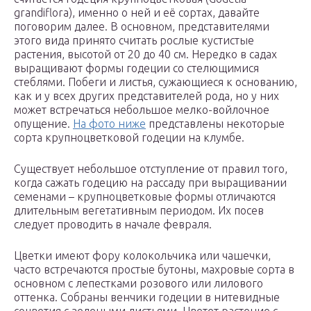
grandiflora), именно о ней и её сортах, давайте
поговорим далее. В основном, представителями
этого вида принято считать рослые кустистые
растения, высотой от 20 до 40 см. Нередко в садах
выращивают формы годеции со стелющимися
стеблями. Побеги и листья, сужающиеся к основанию,
как и у всех других представителей рода, но у них
может встречаться небольшое мелко-войлочное
опущение.
На фото ниже
представлены некоторые
сорта крупноцветковой годеции на клумбе.
Существует небольшое отступление от правил того,
когда сажать годецию на рассаду при выращивании
семенами – крупноцветковые формы отличаются
длительным вегетативным периодом. Их посев
следует проводить в начале февраля.
Цветки имеют фору колокольчика или чашечки,
часто встречаются простые бутоны, махровые сорта в
основном с лепестками розового или лилового
оттенка. Собраны венчики годеции в нитевидные