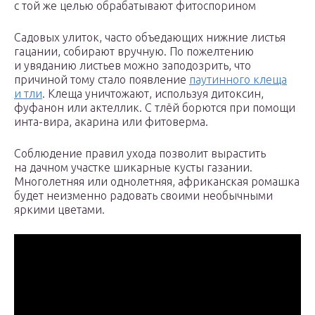
с той же целью обрабатывают фитоспорином
Садовых улиток, часто объедающих нижние листья
гацании, собирают вручную. По пожелтению
и увяданию листьев можно заподозрить, что
причиной тому стало появление
паутинного клеща
и тли
. Клеща уничтожают, используя дитоксин,
фуфанон или актеллик. С тлёй борются при помощи
инта-вира, акарина или фитоверма.
Соблюдение правил ухода позволит вырастить
на дачном участке шикарные кусты газании.
Многолетняя или однолетняя, африканская ромашка
будет неизменно радовать своими необычными
яркими цветами.