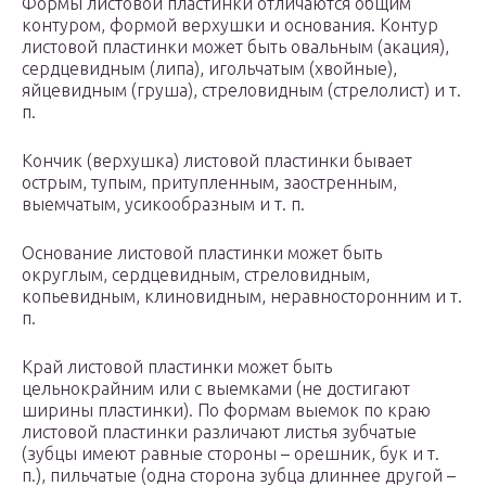
Формы листовой пластинки отличаются общим
контуром, формой верхушки и основания. Контур
листовой пластинки может быть овальным (акация),
сердцевидным (липа), игольчатым (хвойные),
яйцевидным (груша), стреловидным (стрелолист) и т.
п.
Кончик (верхушка) листовой пластинки бывает
острым, тупым, притупленным, заостренным,
выемчатым, усикообразным и т. п.
Основание листовой пластинки может быть
округлым, сердцевидным, стреловидным,
копьевидным, клиновидным, неравносторонним и т.
п.
Край листовой пластинки может быть
цельнокрайним или с выемками (не достигают
ширины пластинки). По формам выемок по краю
листовой пластинки различают листья зубчатые
(зубцы имеют равные стороны – орешник, бук и т.
п.), пильчатые (одна сторона зубца длиннее другой –