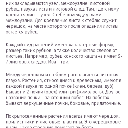
них закладываются узел, междоузлие, листовой
рубец, пазуха листа и листовой след. Там, где к нему
крепится лист – узел. Стебель между узлами –
междоузлие. Для крепления листа к стеблю служит
черешок, на месте которого после опадания листвы
остается рубец.
Каждый вид растений имеет характерные форму,
размер таких рубцов, а также количество следов от
листьев. Например, рубец конского каштана имеет 5-
7 листовых следов. Ива – три.
Между черешком и стеблем располагается листовая
пазуха. Растения, относящиеся к древесным, имеют в
каждой пазухе по одной почке (клен, береза, дуб).
Бывает и 2 почки (орех) или три (жимолость). Другое
название почки – зачаточный побег. На побегах
бывают верхушечные почки, боковые, придаточные.
Покрытосеменные растения всегда имеют черешок,
прилистники и листовые пластины. Это черешковые
виды. Такое строение помогает выбрать