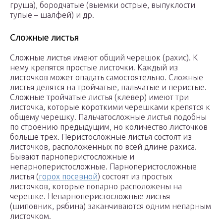
груша), бородчатые (выемки острые, выпуклости
тупые – шалфей) и др.
Сложные листья
Сложные листья имеют общий черешок (рахис). К
нему крепятся простые листочки. Каждый из
листочков может опадать самостоятельно. Сложные
листья делятся на тройчатые, пальчатые и перистые.
Сложные тройчатые листья (клевер) имеют три
листочка, которые короткими черешками крепятся к
общему черешку. Пальчатосложные листья подобны
по строению предыдущим, но количество листочков
больше трех. Перистосложные листья состоят из
листочков, расположенных по всей длине рахиса.
Бывают парноперистосложные и
непарноперистосложные. Парноперистосложные
листья (
горох посевной
) состоят из простых
листочков, которые попарно расположены на
черешке. Непарноперистосложные листья
(шиповник, рябина) заканчиваются одним непарным
листочком.