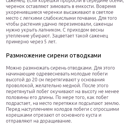
саженец. Если корешки проросли в середине осени,
черенок оставляют зимовать в емкости. Вовремя
укоренившиеся черенки высаживают в светлое
место с легкими слабокислыми почвами. Для того
чтобы растения удачно перезимовали, саженцы
нужно укрыть лапником. С приходом весны
утепление убирают. Зацветает такой саженец
примерно через 5 лет.
Размножение сирени отводками
Можно размножать сирень отводками. Для этого
начинающие одревесневать молодые побеги
высотой до 20 см перетягивают у основания
проволокой, желательно медной. После этого
перетянутый побег окучивают на высоту не менее
половины его длины. По мере того, как побег
подрастает, на место перетяжки подсыпают землю.
Перед наступлением холодов побеги с отросшими
корешками отрезают от основного куста и
отправляют на доращивание.