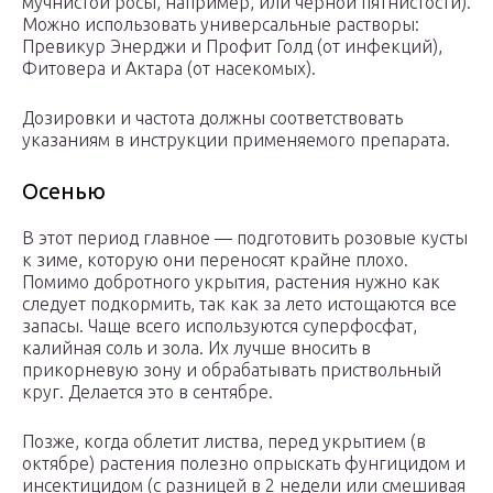
мучнистой росы, например, или чёрной пятнистости).
Можно использовать универсальные растворы:
Превикур Энерджи и Профит Голд (от инфекций),
Фитовера и Актара (от насекомых).
Дозировки и частота должны соответствовать
указаниям в инструкции применяемого препарата.
Осенью
В этот период главное — подготовить розовые кусты
к зиме, которую они переносят крайне плохо.
Помимо добротного укрытия, растения нужно как
следует подкормить, так как за лето истощаются все
запасы. Чаще всего используются суперфосфат,
калийная соль и зола. Их лучше вносить в
прикорневую зону и обрабатывать приствольный
круг. Делается это в сентябре.
Позже, когда облетит листва, перед укрытием (в
октябре) растения полезно опрыскать фунгицидом и
инсектицидом (с разницей в 2 недели или смешивая