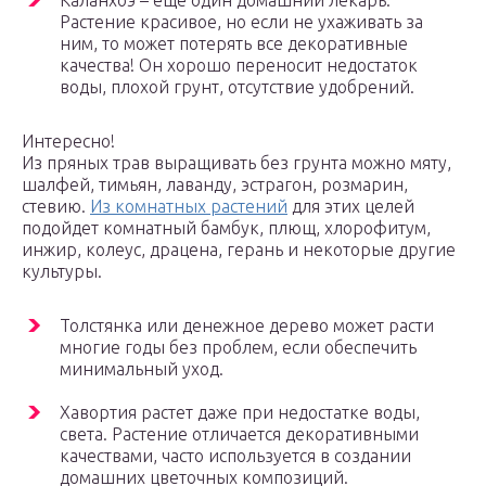
Каланхоэ – еще один домашний лекарь.
Растение красивое, но если не ухаживать за
ним, то может потерять все декоративные
качества! Он хорошо переносит недостаток
воды, плохой грунт, отсутствие удобрений.
Интересно!
Из пряных трав выращивать без грунта можно мяту,
шалфей, тимьян, лаванду, эстрагон, розмарин,
стевию.
Из комнатных растений
для этих целей
подойдет комнатный бамбук, плющ, хлорофитум,
инжир, колеус, драцена, герань и некоторые другие
культуры.
Толстянка или денежное дерево может расти
многие годы без проблем, если обеспечить
минимальный уход.
Хавортия растет даже при недостатке воды,
света. Растение отличается декоративными
качествами, часто используется в создании
домашних цветочных композиций.