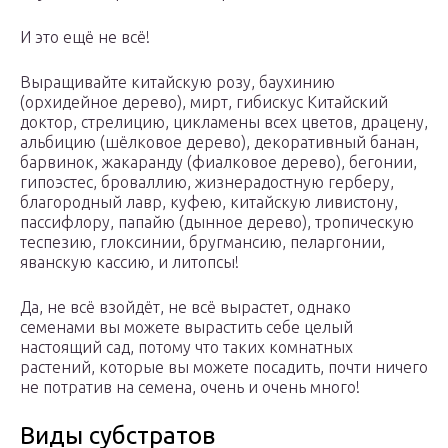
И это ещё не всё!
Выращивайте китайскую розу, баухинию
(орхидейное дерево), мирт, гибискус Китайский
доктор, стрелицию, цикламены всех цветов, драцену,
альбицию (шёлковое дерево), декоративный банан,
барвинок, жакаранду (фиалковое дерево), бегонии,
гипоэстес, броваллию, жизнерадостную герберу,
благородный лавр, куфею, китайскую ливистону,
пассифлору, папайю (дынное дерево), тропическую
теспезию, глоксинии, бругмансию, пеларгонии,
яванскую кассию, и литопсы!
Да, не всё взойдёт, не всё вырастет, однако
семенами вы можете вырастить себе целый
настоящий сад, потому что таких комнатных
растений, которые вы можете посадить, почти ничего
не потратив на семена, очень и очень много!
Виды субстратов