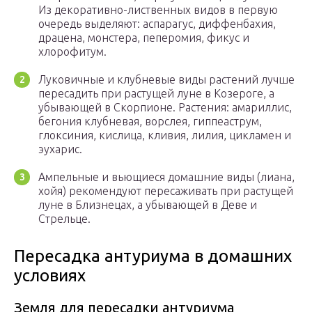
Из декоративно-лиственных видов в первую
очередь выделяют: аспарагус, диффенбахия,
драцена, монстера, пеперомия, фикус и
хлорофитум.
Луковичные и клубневые виды растений лучше
пересадить при растущей луне в Козероге, а
убывающей в Скорпионе. Растения: амариллис,
бегония клубневая, ворслея, гиппеаструм,
глоксиния, кислица, кливия, лилия, цикламен и
эухарис.
Ампельные и вьющиеся домашние виды (лиана,
хойя) рекомендуют пересаживать при растущей
луне в Близнецах, а убывающей в Деве и
Стрельце.
Пересадка антуриума в домашних
условиях
Земля для пересадки антуриума