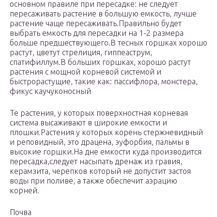
основном правиле при пересадке: не следует
пересаживать растение в большую емкость, лучше
растение чаще пересаживать.Правильно будет
выбрать емкость для пересадки на 1-2 размера
больше предшествующего.В тесных горшках хорошо
растут, цветут стрелиция, гиппеаструм,
спатифиллум.В больших горшках, хорошо растут
растения с мощной корневой системой и
быстрорастущие, такие как: пассифлора, монстера,
фикус каучуконосный
Те растения, у которых поверхностная корневая
система высаживают в широкие емкости и
плошки.Растения у которых корень стержневидный
и реповидный, это драцена, эуфорбия, пальмы в
высокие горшки.На дне емкости куда производится
пересадка,следует насыпать дренаж из гравия,
керамзита, черепков который не допустит застоя
воды при поливе, а также обеспечит аэрацию
корней.
Почва