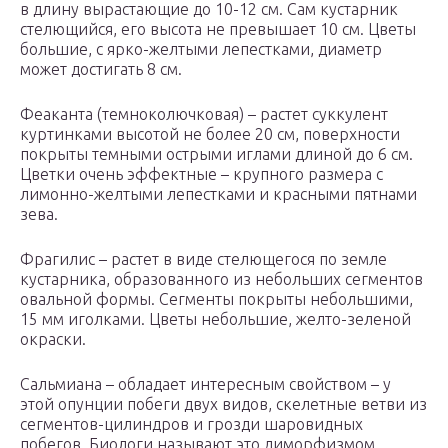
в длину вырастающие до 10-12 см. Сам кустарник
стелющийся, его высота не превышает 10 см. Цветы
большие, с ярко-желтыми лепестками, диаметр
может достигать 8 см.
Феаканта (темноколючковая) – растет суккулент
куртинками высотой не более 20 см, поверхности
покрыты темными острыми иглами длиной до 6 см.
Цветки очень эффектные – крупного размера с
лимонно-желтыми лепестками и красными пятнами
зева.
Фрагилис – растет в виде стелющегося по земле
кустарника, образованного из небольших сегментов
овальной формы. Сегменты покрыты небольшими,
15 мм иголками. Цветы небольшие, желто-зеленой
окраски.
Сальмиана – обладает интересным свойством – у
этой опунции побеги двух видов, скелетные ветви из
сегментов-цилиндров и грозди шаровидных
побегов. Биологи называют это диморфизмом.