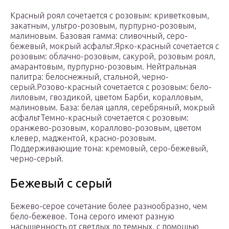
Красный роял сочетается с розовым: криветковым,
закатным, ультро-розовым, пурпурно-розовым,
малиновым. Базовая гамма: сливочный, серо-
бежевый, мокрый асфальт.Ярко-красный сочетается с
розовым: облачно-розовым, сакурой, розовым роял,
амарантовым, пурпурно-розовым. Нейтральная
палитра: белоснежный, стальной, черно-
серый.Розово-красный сочетается с розовым: бело-
лиловым, гвоздикой, цветом Барби, коралловым,
малиновым. База: белая цапля, серебряный, мокрый
асфальтТемно-красный сочетается с розовым:
оранжево-розовым, кораллово-розовым, цветом
клевер, маджентой, красно-розовым.
Поддерживающие тона: кремовый, серо-бежевый,
черно-серый.
Бежевый с серый
Бежево-серое сочетание более разнообразно, чем
бело-бежевое. Тона серого имеют разную
насыщенность от светлых до темных, с помощью