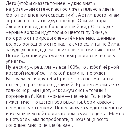
Лето (чтобы сказать точнее, нужно знать
натуральный оттенок волос + желательно видеть
фото при дневном освещении) . А этим цветотипам
чёрные волосы не идут вообще. Они их старят,
бледнят и придают болезненный вид. Оно надо?
Черные волосы идут только цветотипу Зима, у
которого от природы очень тёмные насыщенные
волосы холодного оттенка. Так что если ты не Зима,
забудь до конца дней своих о очень тёмных тонах!! !
Потом будешь мучаться его вытравливать, волосы
убивать.. .
Ну а если уж решила на все 100%, то любой чёрной
краской малюйся. Никакой рыжины не будет.
Впрочем если для тебя брюнет -это нормальный
шатен, то разговор отдельный. Брюнетом считается
только чёрный цвет, максимум очень тёмный
коричневый. Каштановые — шатены! Если тебе
нужен именно шатен без рыжины, бери краску с
пепельным оттенком. Пепел является единственным
и идеальным нейтрализатором рыжего цвета. Можно
и натуральным попробовать, в нём чаще всего
допольно много пепла бывает.