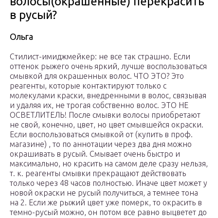
волосы(окрашенные) перекрасить
в русый?
Ольга
Стилист-имиджмейкер: не все так страшно. Если
оттенок рыжего очень яркий, лучше воспользоваться
смывкой для окрашенных волос. ЧТО ЭТО? Это
реагенты, которые контактируют только с
молекулами краски, внедренными в волос, связывая
и удаляя их, не трогая собственно волос. ЭТО НЕ
ОСВЕТЛИТЕЛЬ! После смывки волосы приобретают
не свой, конечно, цвет, но цвет смывшейся окраски.
Если воспользоваться смывкой от (купить в проф.
магазине) , то по аннотации через два дня можно
окрашивать в русый. Смывает очень быстро и
максимально, но красить на самом деле сразу нельзя,
т. к. реагенты смывки прекращают действовать
только через 48 часов полностью. Иначе цвет может у
новой окраски не русый получиться, а темнее тона
на 2. Если же рыжий цвет уже померк, то окрасить в
темно-русый можно, он потом все равно выцветет до