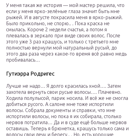
У меня такая же история — мой мастер решила, что
если у меня ярко-зелёные глаза значит быть мне
рыжей. И в августе покрасила меня в ярко-рыжий.
Было прикольно, не спорю.. . Пока краска не
смылась. Короче 2 недели счастья, а потом я
плевалась в зеркало при виде своих волос. После
этого уже 3 раз крашусь, и только с третьего мне
полностью вернули мой натуральный русый, до
этого два раза через какое-то время всё равно медь
пробивалась…
Гутиэрра Родригес
Лучше не надо… Я долго красилась хной…. Затем
захотела вернуть свои русые волосы…. Плачевно.
Ходила полулысой, парик носила. И всё же не смогла
добиться русого. А салоне мне тоже испортили
волосы. Собрала документы и справки, что мне
испортили волосы, но пока я их собирала, столько
нервов потратила… Да и в суде ещё больше нервов
оставишь. Теперь я брюнетка, крашусь только сама и
волосы свои лечу и берегу.. . Но, есть хорошие