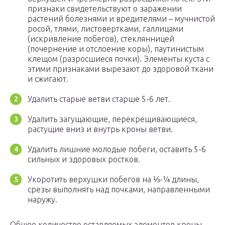
признаки свидетельствуют о заражении
растений болезнями и вредителями – мучнистой
росой, тлями, листовертками, галлицами
(искривление побегов), стеклянницей
(почернение и отслоение коры), паутинистым
клещом (разросшиеся почки). Элементы куста с
этими признаками вырезают до здоровой ткани
и сжигают.
Удалить старые ветви старше 5-6 лет.
Удалить загущающие, перекрещивающиеся,
растущие вниз и внутрь кроны ветви.
Удалить лишние молодые побеги, оставить 5-6
сильных и здоровых ростков.
Укоротить верхушки побегов на ⅓-¼ длины,
срезы выполнять над почками, направленными
наружу.
Общее количество оставляемых элементов кроны