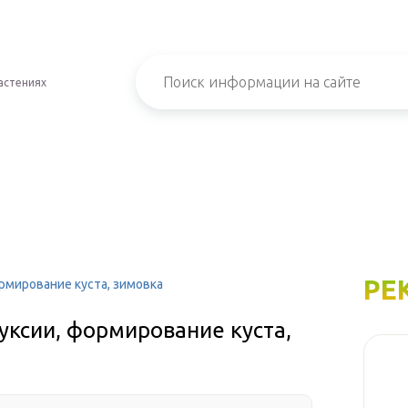
астениях
РЕ
рмирование куста, зимовка
уксии, формирование куста,