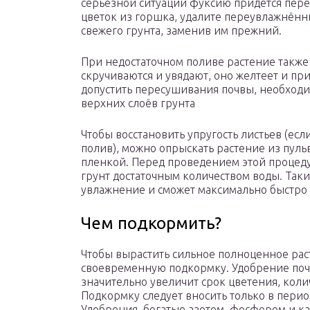
серьёзной ситуации фуксию придётся перес
цветок из горшка, удалите переувлажнённ
свежего грунта, заменив им прежний.
При недостаточном поливе растение также 
скручиваются и увядают, оно желтеет и пр
допустить пересушивания почвы, необход
верхних слоёв грунта
Чтобы восстановить упругость листьев (ес
полив), можно опрыскать растение из пуль
пленкой. Перед проведением этой процед
грунт достаточным количеством воды. Так
увлажнение и сможет максимально быстро 
Чем подкормить?
Чтобы вырастить сильное полноценное рас
своевременную подкормку. Удобрение почв
значительно увеличит срок цветения, коли
Подкормку следует вносить только в период
Удобрения, богатые азотом, фосфором и ка