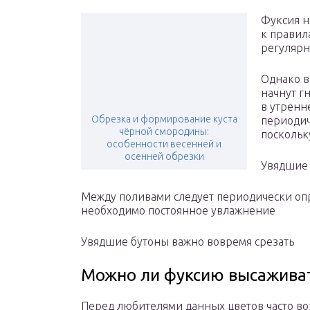
Фуксия н
к правил
регуляр
Однако в
начнут г
в утренн
Обрезка и формирование куста
периодич
чёрной смородины:
поскольк
особенности весенней и
осенней обрезки
Увядшие 
Между поливами следует периодически опр
необходимо постоянное увлажнение
Увядшие бутоны важно вовремя срезать
Можно ли фуксию высаживат
Перед любителями данных цветов часто во