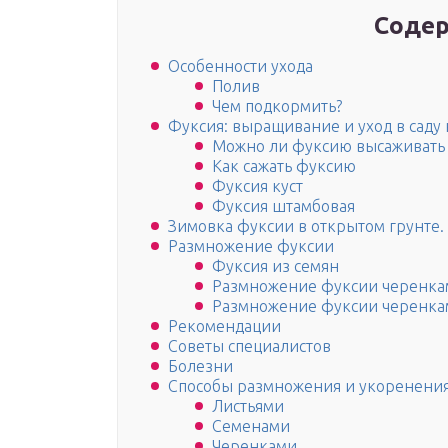
Содер
Особенности ухода
Полив
Чем подкормить?
Фуксия: выращивание и уход в саду 
Можно ли фуксию высаживать 
Как сажать фуксию
Фуксия куст
Фуксия штамбовая
Зимовка фуксии в открытом грунте.
Размножение фуксии
Фуксия из семян
Размножение фуксии черенкам
Размножение фуксии черенкам
Рекомендации
Советы специалистов
Болезни
Способы размножения и укоренени
Листьями
Семенами
Черенками