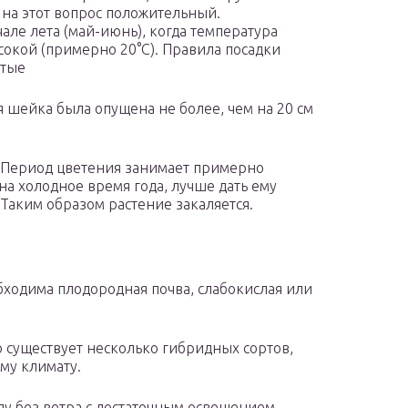
 на этот вопрос положительный.
але лета (май-июнь), когда температура
ысокой (примерно 20°С). Правила посадки
стые
 шейка была опущена не более, чем на 20 см
и. Период цветения занимает примерно
 на холодное время года, лучше дать ему
Таким образом растение закаляется.
обходима плодородная почва, слабокислая или
существует несколько гибридных сортов,
му климату.
ду без ветра с достаточным освещением.