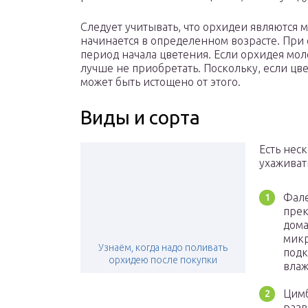
Следует учитывать, что орхидеи являются
начинается в определенном возрасте. При 
период начала цветения. Если орхидея моло
лучше не приобретать. Поскольку, если ц
может быть истощено от этого.
Виды и сорта
Есть нес
ухаживать
Фале
прек
дома
микр
Узнаём, когда надо поливать
подк
орхидею после покупки
влаж
Цимб
разв