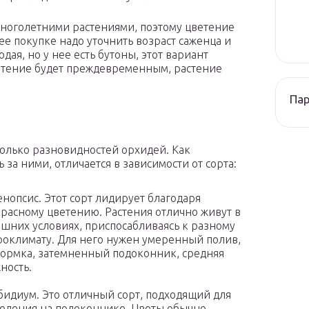
 многолетними растениями, поэтому цветение
ее покупке надо уточнить возраст саженца и
дая, но у нее есть бутоны, этот вариант
ветение будет преждевременным, растение
Па
колько разновидностей орхидей. Как
 за ними, отличается в зависимости от сорта:
нопсис. Этот сорт лидирует благодаря
расному цветению. Растения отлично живут в
шних условиях, приспосабливаясь к разному
оклимату. Для него нужен умеренный полив,
ормка, затемненный подоконник, средняя
ность.
идиум. Это отличный сорт, подходящий для
едения на подоконнике. Цветы обычно