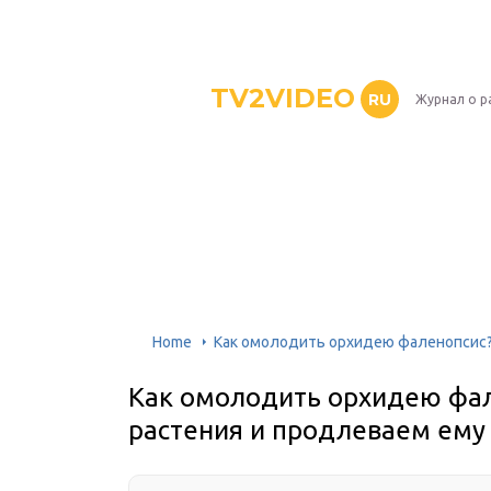
TV2VIDEO
RU
Журнал о р
Home
Как омолодить орхидею фаленопсис?
Как омолодить орхидею фал
растения и продлеваем ему