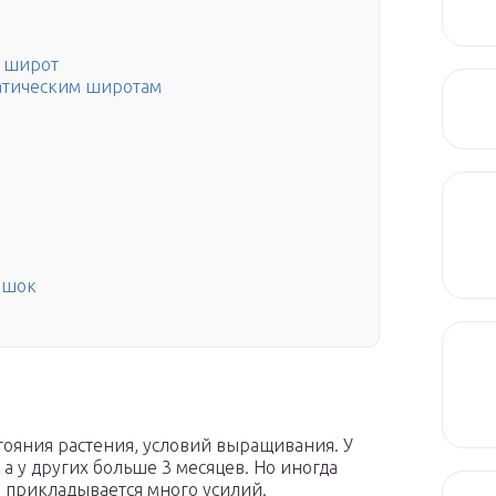
 широт
атическим широтам
ршок
стояния растения, условий выращивания. У
 а у других больше 3 месяцев. Но иногда
у прикладывается много усилий.