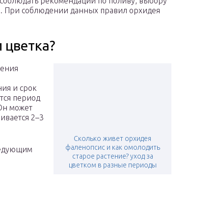
 соблюдать рекомендации по поливу, выбору
и. При соблюдении данных правил орхидея
 цветка?
тения
ния и срок
тся период
Он может
чивается 2–3
Сколько живет орхидея
фаленопсис и как омолодить
ледующим
старое растение? уход за
цветком в разные периоды