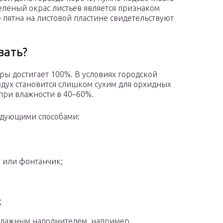
леный окрас листьев является признаком
 пятна на листовой пластине свидетельствуют
вать?
ры достигает 100%. В условиях городской
здух становится слишком сухим для орхидных
при влажности в 40–60%.
едующими способами:
 или фонтанчик;
;
с влажным наполнителем, например,