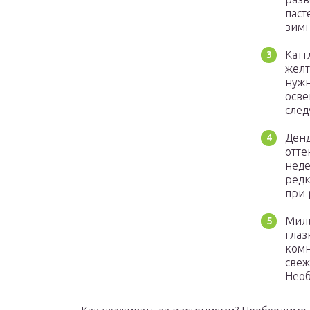
паст
зимн
Катт
желт
нужн
осве
след
Денд
отте
неде
редк
при 
Миль
глаз
комн
свеж
Необ