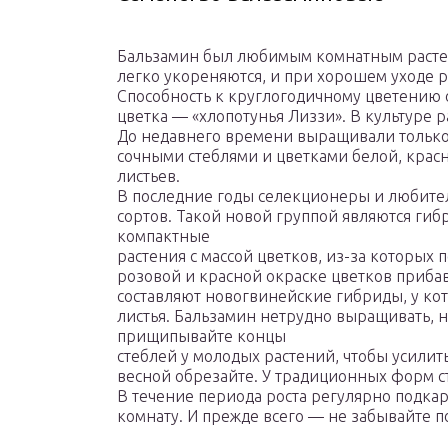
Бальзамин был любимым комнатным расте
легко укореняются, и при хорошем уходе р
Способность к круглогодичному цветению 
цветка — «хлопотунья Лиззи». В культуре 
До недавнего времени выращивали только
сочными стеблями и цветками белой, крас
листьев.
В последние годы селекционеры и любите
сортов. Такой новой группой являются гиб
компактные
растения с массой цветков, из-за которых п
розовой и красной окраске цветков приба
составляют новогвинейские гибриды, у ко
листья. Бальзамин нетрудно выращивать, н
прищипывайте концы
стеблей у молодых растений, чтобы усилит
весной обрезайте. У традиционных форм ст
В течение периода роста регулярно подка
комнату. И прежде всего — не забывайте п