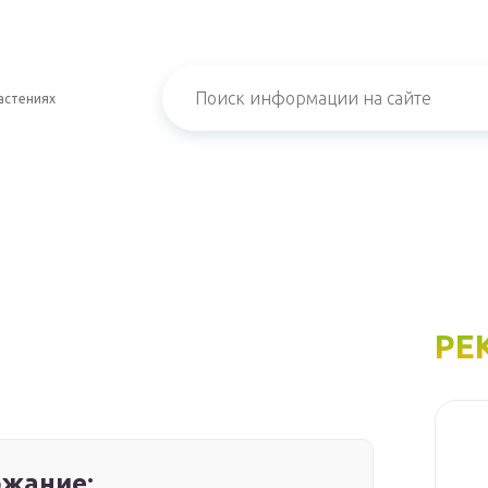
астениях
РЕ
жание: