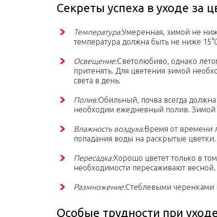
Секреты успеха в уходе за 
Температура:
Умеренная, зимой не ниж
температура должна быть не ниже 15°С
Освещение:
Светолюбиво, однако лето
притенять. Для цветения зимой необх
света в день.
Полив:
Обильный, почва всегда должна 
необходим ежедневный полив. Зимой
Влажность воздуха:
Время от времени л
попадания воды на раскрытые цветки.
Пересадка:
Хорошо цветет только в том
необходимости пересаживают весной.
Размножение:
Стеблевыми черенками в
Особые трудности при уходе