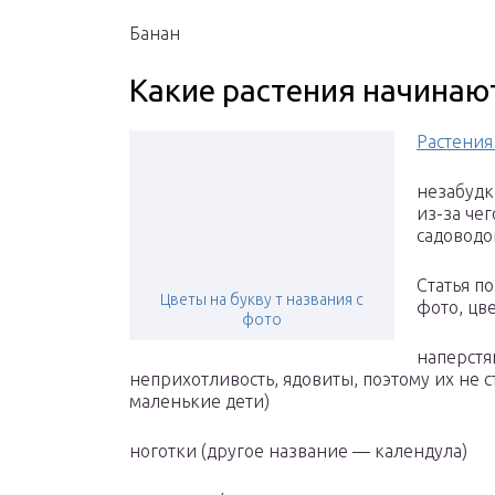
Банан
Какие растения начинают
Растения
незабудк
из-за че
садоводо
Статья п
Цветы на букву т названия с
фото, цв
фото
наперстя
неприхотливость, ядовиты, поэтому их не с
маленькие дети)
ноготки (другое название — календула)