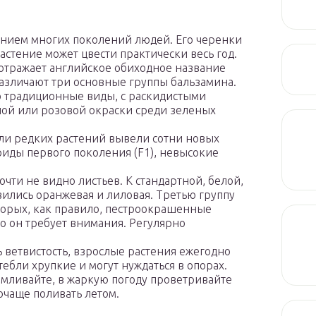
нием многих поколений людей. Его черенки
астение может цвести практически весь год.
отражает английское обиходное название
различают три основные группы бальзамина.
 традиционные виды, с раскидистыми
ной или розовой окраски среди зеленых
ли редких растений вывели сотни новых
риды первого поколения (F1), невысокие
очти не видно листьев. К стандартной, белой,
вились оранжевая и лиловая. Третью группу
торых, как правило, пестроокрашенные
о он требует внимания. Регулярно
ь ветвистость, взрослые растения ежегодно
ебли хрупкие и могут нуждаться в опорах.
рмливайте, в жаркую погоду проветривайте
очаще поливать летом.