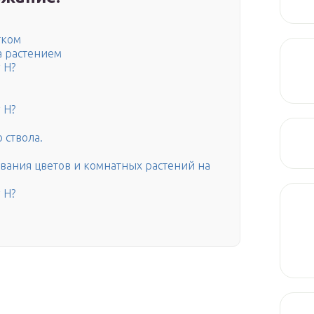
тком
а растением
 Н?
 Н?
 ствола.
звания цветов и комнатных растений на
 Н?