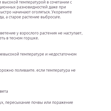
 высокой температурой в сочетании с
диционных разновидностей даже при
быстро начинают оголяться. Укорените
, а старое растение выбросьте.
етение у взрослого растения не наступает,
еть в тесном горшке.
невысокой температуре и недостаточном
орожно поливаите. если температура не
вета
ух, пересыхание почвы или поражение