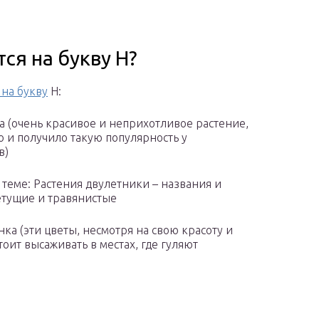
ся на букву Н?
 на букву
Н:
а (очень красивое и неприхотливое растение,
го и получило такую популярность у
в)
о теме: Растения двулетники – названия и
етущие и травянистые
нка (эти цветы, несмотря на свою красоту и
тоит высаживать в местах, где гуляют