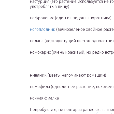
настурция (это растение используется не т
употреблять в пищу)
нефролепис (один из видов папоротника)
ногоплодник
(вечнозеленое хвойное расте
нолана (долгоцветущий цветок-однолетник,
номохарис (очень красивый, но редко вст
нивяник (цветы напоминают ромашки)
немофила (однолетнее растение, похожее 
ночная фиалка
Попробую и я, не повторяя ранее сказанно