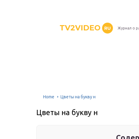
TV2VIDEO
RU
Журнал о р
Home
Цветы на букву н
Цветы на букву н
Содер