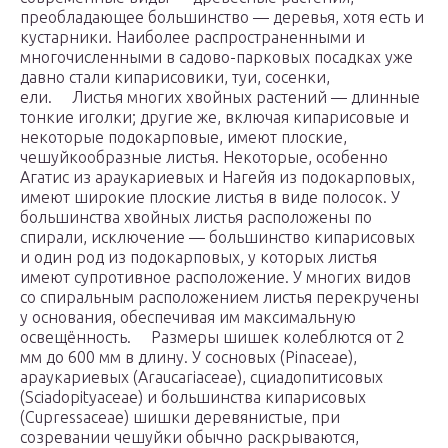
преобладающее большинство — деревья, хотя есть и
кустарники. Наиболее распространенными и
многочисленными в садово-парковых посадках уже
давно стали кипарисовики, туи, сосенки,
ели. Листья многих хвойных растений — длинные
тонкие иголки; другие же, включая кипарисовые и
некоторые подокарповые, имеют плоские,
чешуйкообразные листья. Некоторые, особенно
Агатис из араукариевых и Нагейя из подокарповых,
имеют широкие плоские листья в виде полосок. У
большинства хвойных листья расположены по
спирали, исключение — большинство кипарисовых
и один род из подокарповых, у которых листья
имеют супротивное расположение. У многих видов
со спиральным расположением листья перекручены
у основания, обеспечивая им максимальную
освещённость. Размеры шишек колеблются от 2
мм до 600 мм в длину. У сосновых (Pinaceae),
араукариевых (Araucariaceae), сциадопитисовых
(Sciadopityaceae) и большинства кипарисовых
(Cupressaceae) шишки деревянистые, при
созревании чешуйки обычно раскрываются,