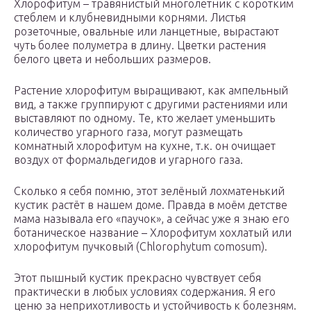
Хлорофитум – травянистый многолетник с коротким
стеблем и клубневидными корнями. Листья
розеточные, овальные или ланцетные, вырастают
чуть более полуметра в длину. Цветки растения
белого цвета и небольших размеров.
Растение хлорофитум выращивают, как ампельный
вид, а также группируют с другими растениями или
выставляют по одному. Те, кто желает уменьшить
количество угарного газа, могут размещать
комнатный хлорофитум на кухне, т.к. он очищает
воздух от формальдегидов и угарного газа.
Сколько я себя помню, этот зелёный лохматенький
кустик растёт в нашем доме. Правда в моём детстве
мама называла его «паучок», а сейчас уже я знаю его
ботаническое название – Хлорофитум хохлатый или
хлорофитум пучковый (Chlorophytum comosum).
Этот пышный кустик прекрасно чувствует себя
практически в любых условиях содержания. Я его
ценю за неприхотливость и устойчивость к болезням.