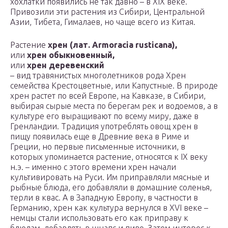
хохлатки появились не так давно – в XIX веке.
Привозили эти растения из Сибири, Центральной
Азии, Тибета, Гималаев, но чаще всего из Китая.
Растение
хрен (лат. Armoracia rusticana),
или
хрен обыкновенный,
или
хрен деревенский
– вид травянистых многолетников рода Хрен
семейства Крестоцветные, или Капустные. В природе
хрен растет по всей Европе, на Кавказе, в Сибири,
выбирая сырые места по берегам рек и водоемов, а в
культуре его выращивают по всему миру, даже в
Гренландии. Традиция употреблять овощ хрен в
пищу появилась еще в Древние века в Риме и
Греции, но первые письменные источники, в
которых упоминается растение, относятся к IX веку
н.э. – именно с этого времени хрен начали
культивировать на Руси. Им приправляли мясные и
рыбные блюда, его добавляли в домашние соленья,
терли в квас. А в Западную Европу, в частности в
Германию, хрен как культура вернулся в XVI веке –
немцы стали использовать его как приправу к