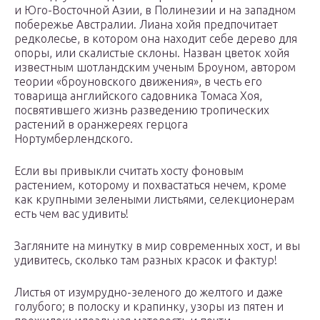
и Юго-Восточной Азии, в Полинезии и на западном
побережье Австралии. Лиана хойя предпочитает
редколесье, в котором она находит себе дерево для
опоры, или скалистые склоны. Назван цветок хойя
известным шотландским ученым Броуном, автором
теории «броуновского движения», в честь его
товарища английского садовника Томаса Хоя,
посвятившего жизнь разведению тропических
растений в оранжереях герцога
Нортумберлендского.
Если вы привыкли считать хосту фоновым
растением, которому и похвастаться нечем, кроме
как крупными зелеными листьями, селекционерам
есть чем вас удивить!
Загляните на минутку в мир современных хост, и вы
удивитесь, сколько там разных красок и фактур!
Листья от изумрудно-зеленого до желтого и даже
голубого; в полоску и крапинку, узоры из пятен и