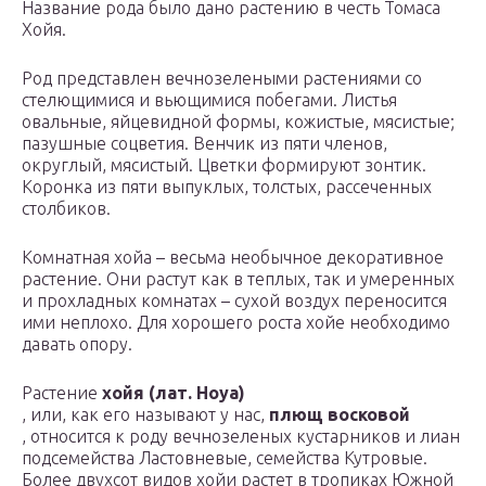
Название рода было дано растению в честь Томаса
Хойя.
Род представлен вечнозелеными растениями со
стелющимися и вьющимися побегами. Листья
овальные, яйцевидной формы, кожистые, мясистые;
пазушные соцветия. Венчик из пяти членов,
округлый, мясистый. Цветки формируют зонтик.
Коронка из пяти выпуклых, толстых, рассеченных
столбиков.
Комнатная хойа – весьма необычное декоративное
растение. Они растут как в теплых, так и умеренных
и прохладных комнатах – сухой воздух переносится
ими неплохо. Для хорошего роста хойе необходимо
давать опору.
Растение
хойя (лат. Hoya)
, или, как его называют у нас,
плющ восковой
, относится к роду вечнозеленых кустарников и лиан
подсемейства Ластовневые, семейства Кутровые.
Более двухсот видов хойи растет в тропиках Южной