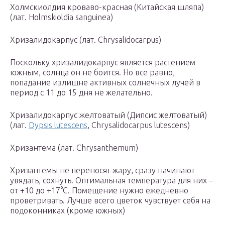
Холмскиолдия кроваво-красная (Китайская шляпа)
(лат. Holmskioldia sanguinea)
Хризалидокарпус (лат. Chrysalidocarpus)
Поскольку хризалидокарпус является растением
южным, солнца он не боится. Но все равно,
попадание излишне активных солнечных лучей в
период с 11 до 15 дня не желательно.
Хризалидокарпус желтоватый (Дипсис желтоватый)
(лат.
Dypsis lutescens
, Chrysalidocarpus lutescens)
Хризантема (лат. Chrysanthemum)
Хризантемы не переносят жару, сразу начинают
увядать, сохнуть. Оптимальная температура для них –
от +10 до +17°С. Помещение нужно ежедневно
проветривать. Лучше всего цветок чувствует себя на
подоконниках (кроме южных)