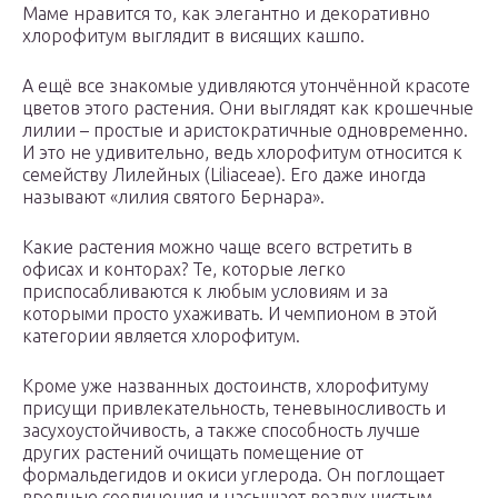
Маме нравится то, как элегантно и декоративно
хлорофитум выглядит в висящих кашпо.
А ещё все знакомые удивляются утончённой красоте
цветов этого растения. Они выглядят как крошечные
лилии – простые и аристократичные одновременно.
И это не удивительно, ведь хлорофитум относится к
семейству Лилейных (Liliaceae). Его даже иногда
называют «лилия святого Бернара».
Какие растения можно чаще всего встретить в
офисах и конторах? Те, которые легко
приспосабливаются к любым условиям и за
которыми просто ухаживать. И чемпионом в этой
категории является хлорофитум.
Кроме уже названных достоинств, хлорофитуму
присущи привлекательность, теневыносливость и
засухоустойчивость, а также способность лучше
других растений очищать помещение от
формальдегидов и окиси углерода. Он поглощает
вредные соединения и насыщает воздух чистым