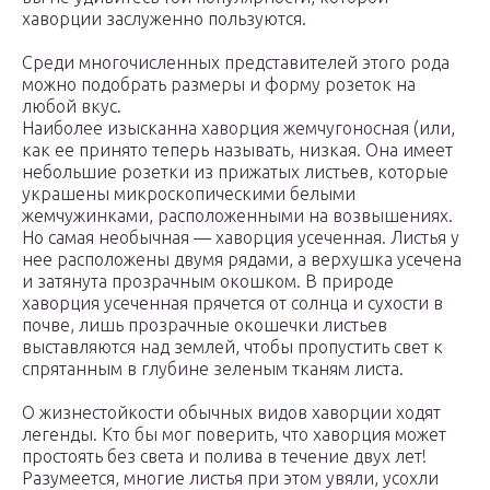
хаворции заслуженно пользуются.
Среди многочисленных представителей этого рода
можно подобрать размеры и форму розеток на
любой вкус.
Наиболее изысканна хаворция жемчугоносная (или,
как ее принято те­перь называть, низкая. Она имеет
небольшие розетки из прижатых листьев, которые
украшены микроскопическими белыми
жемчужинками, расположенными на возвы­шениях.
Но самая необычная — хаворция усеченная. Ли­стья у
нее расположены двумя рядами, а верхушка усечена
и затянута про­зрачным окошком. В природе
хаворция усеченная прячется от солнца и сухости в
почве, лишь прозрачные окошечки листьев
выставляются над землей, чтобы пропустить свет к
спрятанным в глубине зеленым тканям листа.
О жизнестойкости обычных видов хаворции ходят
легенды. Кто бы мог поверить, что хаворция может
простоять без света и полива в течение двух лет!
Разумеется, многие листья при этом увяли, усохли