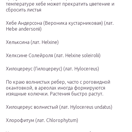
температуре хебе может прекратить цветение и
сбросить листья
Хебе Андерсона (Вероника кустарниковая) (лат.
Hebe andersonii)
Хельксина (лат. Helxine)
Хелксине Солейроля (лат. Helxine soleirolii)
Хилоцереус (Гилоцереус) (лат. Hylocereus)
По краю волнистых ребер, часто с роговидной
окантовкой, в ареолах иногда формируются
изящные колючки. Растения быстро растут.
Хилоцереус волнистый (лат. Hylocereus undatus)
Хлорофитум (лат. Chlorophytum)