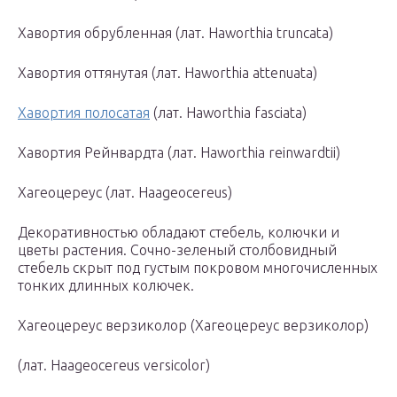
Хавортия обрубленная (лат. Нaworthia truncata)
Хавортия оттянутая (лат. Haworthia attenuata)
Хавортия полосатая
(лат. Haworthia fasciata)
Хавортия Рейнвардта (лат. Haworthia reinwardtii)
Хагеоцереус (лат. Haageocereus)
Декоративностью обладают стебель, колючки и
цветы растения. Сочно-зеленый столбовидный
стебель скрыт под густым покровом многочисленных
тонких длинных колючек.
Хагеоцереус верзиколор (Хагеоцереус верзиколор)
(лат. Haageocereus versicolor)