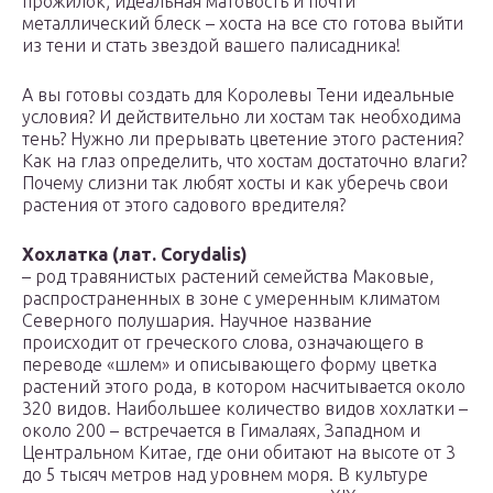
прожилок; идеальная матовость и почти
металлический блеск – хоста на все сто готова выйти
из тени и стать звездой вашего палисадника!
А вы готовы создать для Королевы Тени идеальные
условия? И действительно ли хостам так необходима
тень? Нужно ли прерывать цветение этого растения?
Как на глаз определить, что хостам достаточно влаги?
Почему слизни так любят хосты и как уберечь свои
растения от этого садового вредителя?
Хохлатка (лат. Corydalis)
– род травянистых растений семейства Маковые,
распространенных в зоне с умеренным климатом
Северного полушария. Научное название
происходит от греческого слова, означающего в
переводе «шлем» и описывающего форму цветка
растений этого рода, в котором насчитывается около
320 видов. Наибольшее количество видов хохлатки –
около 200 – встречается в Гималаях, Западном и
Центральном Китае, где они обитают на высоте от 3
до 5 тысяч метров над уровнем моря. В культуре