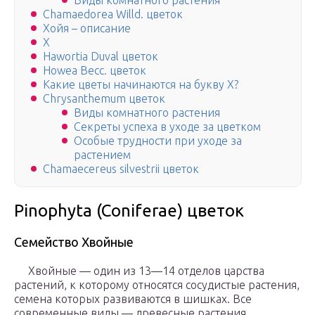
Виды комнатного растения
Chamaedorea Willd. цветок
Хойя – описание
Х
Hawortia Duval цветок
Howea Becc. цветок
Какие цветы начинаются на букву Х?
Chrysanthemum цветок
Виды комнатного растения
Секреты успеха в уходе за цветком
Особые трудности при уходе за
растением
Chamaecereus silvestrii цветок
Pinophyta (Coniferae) цветок
Семейство Хвойные
Хвойные — один из 13—14 отделов царства
растений, к которому относятся сосудистые растения,
семена которых развиваются в шишках. Все
современные виды — древесные растения,