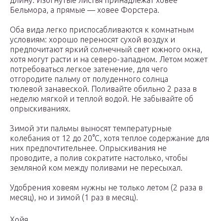
длину. Изогнутые листья принадлежат ховее
Бельмора, а прямые — ховее Форстера.
Оба вида легко приспосабливаются к комнатным
условиям: хорошо переносят сухой воздух и
предпочитают яркий солнечный свет южного окна,
хотя могут расти и на северо-западном. Летом может
потребоваться легкое затенение, для чего
отгородите пальму от полуденного солнца
тюлевой занавеской. Поливайте обильно 2 раза в
неделю мягкой и теплой водой. Не забывайте об
опрыскиваниях.
Зимой эти пальмы выносят температурные
колебания от 12 до 20°С, хотя теплое содержание для
них предпочтительнее. Опрыскивания не
проводите, а полив сократите настолько, чтобы
земляной ком между поливами не пересыхал.
Удобрения ховеям нужны не только летом (2 раза в
месяц), но и зимой (1 раз в месяц).
Хойя