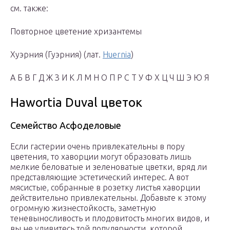
см. также:
Повторное цветение хризантемы
Хуэрния (Гуэрния) (лат.
Huernia
)
А Б В Г Д Ж З И К Л М Н О П Р С Т У Ф Х Ц Ч Ш Э Ю Я
Hawortia Duval цветок
Семейство Асфоделовые
Если гастерии очень привлекательны в пору
цветения, то хаворции мо­гут образовать лишь
мелкие беловатые и зеленоватые цветки, вряд ли
пред­ставляющие эстетический интерес. А вот
мясистые, собранные в розетку листья хаворции
действительно привлекательны. Добавьте к этому
огром­ную жизнестойкость, заметную
теневыносливость и плодовитость многих видов, и
вы не удивитесь той популярности, которой