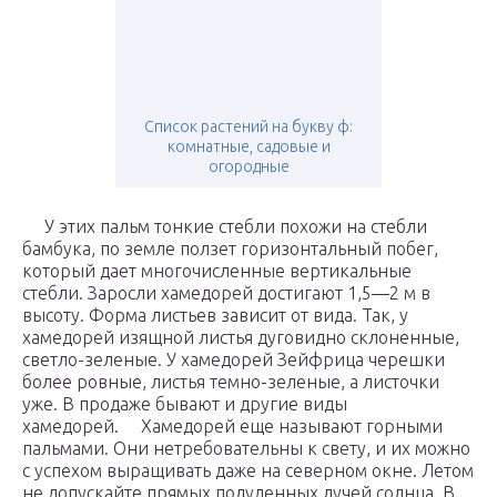
Список растений на букву ф:
комнатные, садовые и
огородные
У этих пальм тонкие стебли похожи на стебли
бамбука, по земле ползет горизонтальный побег,
который дает многочисленные вертикальные
стебли. Заросли хамедорей достигают 1,5—2 м в
высоту. Форма листьев зависит от вида. Так, у
хамедорей изящной листья дуговидно склоненные,
светло-зеленые. У хамедорей Зейфрица черешки
более ровные, листья темно-зеленые, а листочки
уже. В продаже бывают и другие виды
хамедорей. Хамедорей еще называют горными
пальмами. Они нетребовательны к свету, и их можно
с успехом выращивать даже на северном окне. Летом
не допускайте прямых полуденных лучей солнца. В