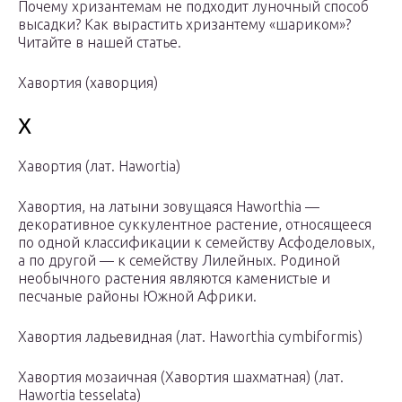
Почему хризантемам не подходит луночный способ
высадки? Как вырастить хризантему «шариком»?
Читайте в нашей статье.
Хавортия (хаворция)
Х
Хавортия (лат. Hawortia)
Хавортия, на латыни зовущаяся Haworthia —
декоративное суккулентное растение, относящееся
по одной классификации к семейству Асфоделовых,
а по другой — к семейству Лилейных. Родиной
необычного растения являются каменистые и
песчаные районы Южной Африки.
Хавортия ладьевидная (лат. Haworthia cymbiformis)
Хавортия мозаичная (Хавортия шахматная) (лат.
Hawortia tesselata)