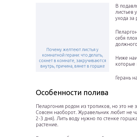
В подавл
листьев 
ухода за
Пеларгон
себя плох
должного
Почему желтеют листья у
комнатной герани: что делать,
Ниже наи
сохнет в комнате, закручиваются
которые 
внутрь, причина, вянет в горшке
Герань н
Особенности полива
Пеларгония родом из тропиков, но это не з
Совсем наоборот. Журавельник любит не ч
2-3 дня). Лить воду нужно по стенке горшк
растение.