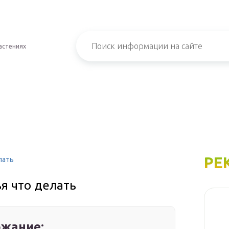
астениях
РЕ
лать
ья что делать
жание: