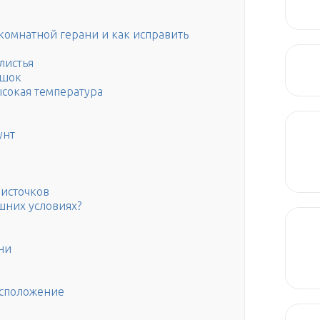
 комнатной герани и как исправить
листья
ршок
сокая температура
унт
в
листочков
шних условиях?
ни
сположение