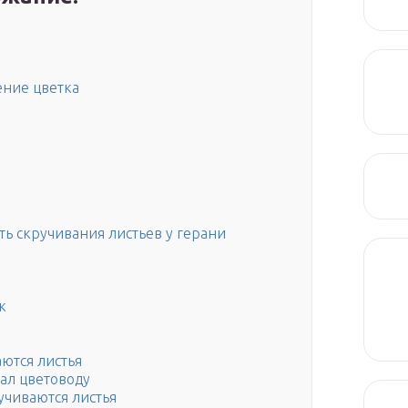
ние цветка
ть скручивания листьев у герани
к
ются листья
нал цветоводу
учиваются листья