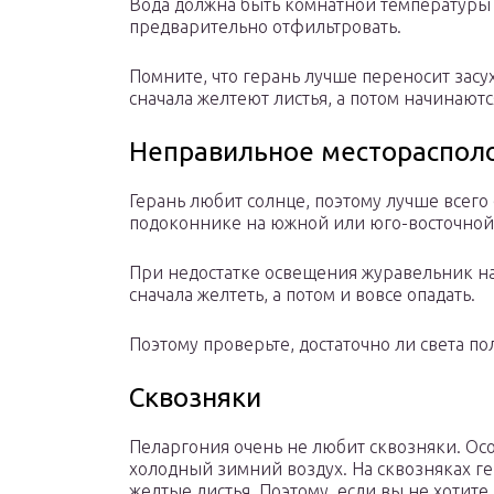
Вода должна быть комнатной температуры 
предварительно отфильтровать.
Помните, что герань лучше переносит засух
сначала желтеют листья, а потом начинают
Неправильное местораспол
Герань любит солнце, поэтому лучше всего 
подоконнике на южной или юго-восточной
При недостатке освещения журавельник нач
сначала желтеть, а потом и вовсе опадать.
Поэтому проверьте, достаточно ли света по
Сквозняки
Пеларгония очень не любит сквозняки. Осо
холодный зимний воздух. На сквозняках ге
желтые листья. Поэтому, если вы не хотите,