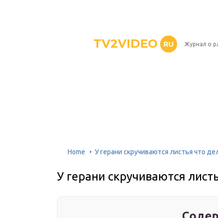
TV2VIDEO
RU
Журнал о р
Home
У герани скручиваются листья что де
У герани скручиваются лист
Содер