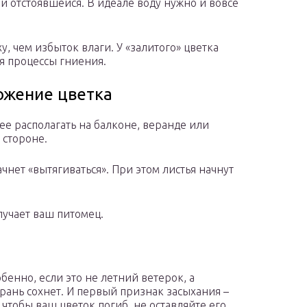
и отстоявшейся. В идеале воду нужно и вовсе
у, чем избыток влаги. У «залитого» цветка
ся процессы гниения.
ожение цветка
ее располагать на балконе, веранде или
 стороне.
нет «вытягиваться». При этом листья начнут
лучает ваш питомец.
бенно, если это не летний ветерок, а
рань сохнет. И первый признак засыхания –
 чтобы ваш цветок погиб, не оставляйте его