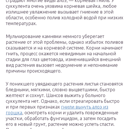
страдают многие виды алоэ, — корневая гниль. У
суккулента очень уязвима корневая шейка, любое
излишнее увлажнение вызывает гниение в этой
области, особенно полив холодной водой при низких
температурах.
Мульчирование камнями немного уберегает
растение от этой проблемы, однако избыток поливов
сказывается и на корневой системе. Корни начинают
гнить, процесс окажется невидимым на начальной
стадии для глаз цветовода, изменившийся внешний
вид растения вызовет недоумение и непонимание
причины происходящего.
У поникшего увядающего растения листья становятся
бледными, мягкими, словно выцветшими, быстро
желтеют и сохнут. Шансов выжить у больного
суккулента нет. Однако, если отреагировать быстро
и при первых признаках
гнили вынуть алоэ из
горшка
, осмотреть корни и удалить поврежденные
участки, обработать фунгицидом, а затем посадить
его в новый грунт, растение можно успеть спасти.