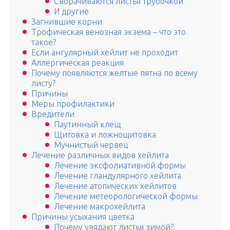
Сворачиваются листья трубочкой
И другие
Загнившие корни
Трофическая венозная экзема – что это
такое?
Если ангулярный хейлит не проходит
Аллергическая реакция
Почему появляются желтые пятна по всему
листу?
Причины
Меры профилактики
Вредители
Паутинный клещ
Щитовка и ложнощитовка
Мучнистый червец
Лечение различных видов хейлита
Лечение эксфолиативной формы
Лечение гландулярного хейлита
Лечение атопических хейлитов
Лечение метеорологической формы
Лечение макрохейлита
Причины усыхания цветка
Почему увядают листья зимой?