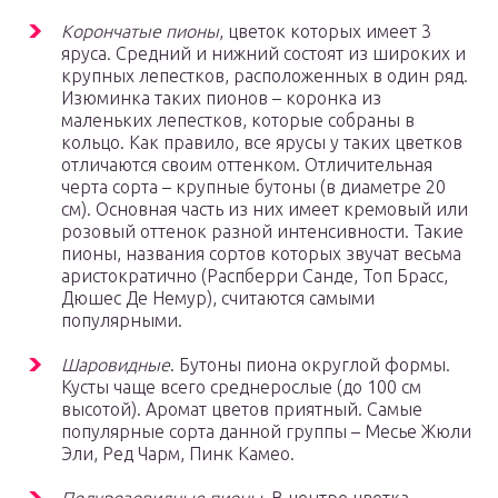
Корончатые пионы
, цветок которых имеет 3
яруса. Средний и нижний состоят из широких и
крупных лепестков, расположенных в один ряд.
Изюминка таких пионов – коронка из
маленьких лепестков, которые собраны в
кольцо. Как правило, все ярусы у таких цветков
отличаются своим оттенком. Отличительная
черта сорта – крупные бутоны (в диаметре 20
см). Основная часть из них имеет кремовый или
розовый оттенок разной интенсивности. Такие
пионы, названия сортов которых звучат весьма
аристократично (Распберри Санде, Топ Брасс,
Дюшес Де Немур), считаются самыми
популярными.
Шаровидные
. Бутоны пиона округлой формы.
Кусты чаще всего среднерослые (до 100 см
высотой). Аромат цветов приятный. Самые
популярные сорта данной группы – Месье Жюли
Эли, Ред Чарм, Пинк Камео.