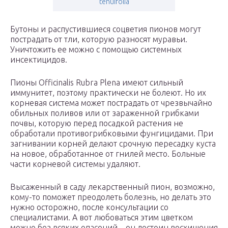
tenuifolia
Бутоны и распустившиеся соцветия пионов могут
пострадать от тли, которую разносят муравьи.
Уничтожить ее можно с помощью системных
инсектицидов.
Пионы Officinalis Rubra Plena имеют сильный
иммунитет, поэтому практически не болеют. Но их
корневая система может пострадать от чрезвычайно
обильных поливов или от зараженной грибками
почвы, которую перед посадкой растения не
обработали противогрибковыми фунгицидами. При
загнивании корней делают срочную пересадку куста
на новое, обработанное от гнилей место. Больные
части корневой системы удаляют.
Высаженный в саду лекарственный пион, возможно,
кому-то поможет преодолеть болезнь, но делать это
нужно осторожно, после консультации со
специалистами. А вот любоваться этим цветком
можно без всяких опасений – он достоин восхищения