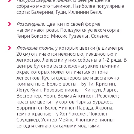
Полурозовидные пионы.
В центре цветка
собрано много тычинок. Наиболее популярные
сорта: Балерина, Гуди, Иллинии Белл.
Розовидные
. Цветки по своей форме
напоминают розы. Пользуются успехом сорта:
Генри Бокстос, Миссис Рузвельт, Соланж.
Японские пионы
, у которых цветки (в диаметре
20 см) отличаются нежностью, изящностью и
легкостью. Лепестки у них собраны в 1-2 ряда. В
центре бутонов расположены узкие тычинки,
окрас которых может отличаться от тона
лепестков. Кусты среднерослые и достаточно
компактные. Белые цветы – Бу Ти, Кристин,
Лотус Куин. Розовые пионы – Кинсуи, Ларго,
Вестернер, Неон, Велма Аткинсон, Розеллет;
красные цветы – у сортов Чарльз Бурджес,
Бэррингтон Белл, Ниппон Парада, Акрона,
темно-красные – у Хот Чоколет, Чоколет
Соулджер, Уолтер Мейнс. Японские пионы
сегодня считаются самыми модными.