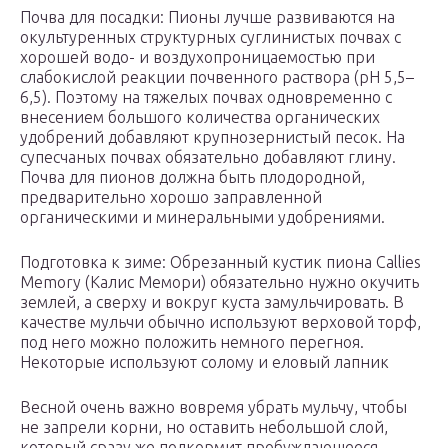
Почва для посадки: Пионы лучше развиваются на
окультуренных структурных суглинистых почвах с
хорошей водо- и воздухопроницаемостью при
слабокислой реакции почвенного раствора (рН 5,5–
6,5). Поэтому на тяжелых почвах одновременно с
внесением большого количества органических
удобрений добавляют крупнозернистый песок. На
супесчаных почвах обязательно добавляют глину.
Почва для пионов должна быть плодородной,
предварительно хорошо заправленной
органическими и минеральными удобрениями.
Подготовка к зиме: Обрезанный кустик пиона Callies
Memory (Калис Мемори) обязательно нужно окучить
землей, а сверху и вокруг куста замульчировать. В
качестве мульчи обычно используют верховой торф,
под него можно положить немного перегноя.
Некоторые используют солому и еловый лапник
Весной очень важно вовремя убрать мульчу, чтобы
не запрели корни, но оставить небольшой слой,
который сразу же подкормит пробуждающееся