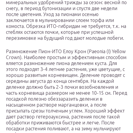
минеральных удобрений трижды за сезон: весной по
снегу, в период бутонизации и спустя две недели
после цветения. Уход за пионами осенью
заключается в мульчировании слоем торфа или
комоста. Обрезка ИТО-гибридам не требуется, т.к. на
стеблях остаются почки, которые при успешной
перезимовке на будущий год дают молодые побеги.
Размножение Пион-ИТО Елоу Крон (Paeonia (I) Yellow
Crown). Наиболее простым и эффективным способом
яляется размножение пиона делением куста. Для
этого подходят 3-4 летние растения, уже цветущие, с
хорошо развитым корневищем. Деление проводят с
середины августа до конца сентября. На каждой
деленке должно быть 2-3 почки возобновления и
часть корневища размером не менее 10-15 см. Перед
посадкой полезно обеззаразить деленки в
насыщенном растворе марганцовки, а после
присыпать срезы толченым углем. Хороший эффект
дает раствор гетероауксина, растения после такой
обработки приживаются быстрее и легче. После
посадки растения поливают, а на зиму мульчируют