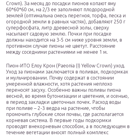
Crown). За месяц до посадки пионов копают яму
60*60*60 см, на 2/3 ее заполняют плодородной
землей (оптимальна смесь перегноя, торфа, песка и
огородной земли в равных частях), добавляют 250 г
суперфосфата, литр древесной золы, сверху
насыпают садовую землю. Почки при посадке
должны находится на 3-5 см ниже уровня земли, в
противном случае пионы не цветут. Расстояние
между соседними растениями не менее 1 м.
Пион-ИТО Елоу Крон (Paeonia (I) Yellow Crown) уход.
Уход за пионами заключается в поливах, подкормках
и мульчировании. Почву содержат в состоянии
умеренной влажности, хотя растения неплохо
переносят засуху. Особенно важны поливы пиона
весной, во время бутонизации и цветения, и осенью,
в период закладки цветочных почек. Расход воды
при поливе – 2-3 ведра на растение, чтобы
промочить глубокие слои почвы, где располагается
корневая система. В первые годы подкормки
проводят внекорневым способом, а в последующем в
течение вегетации вносят полный комплекс