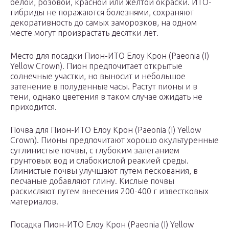
белой, розовой, красной или желтой окраски. ИТО-
гибриды не поражаются болезнями, сохраняют
декоративность до самых заморозков, на одном
месте могут произрастать десятки лет.
Место для посадки Пион-ИТО Елоу Крон (Paeonia (I)
Yellow Crown). Пион предпочитает открытые
солнечные участки, но выносит и небольшое
затенение в полуденные часы. Растут пионы и в
тени, однако цветения в таком случае ожидать не
приходится.
Почва для Пион-ИТО Елоу Крон (Paeonia (I) Yellow
Crown). Пионы предпочитают хорошо окультуренные
суглинистые почвы, с глубоким залеганием
грунтовых вод и слабокислой реакией среды.
Глинистые почвы улучшают путем пескования, в
песчаные добавляют глину. Кислые почвы
раскисляют путем внесения 200-400 г известковых
материалов.
Посадка Пион-ИТО Елоу Крон (Paeonia (I) Yellow