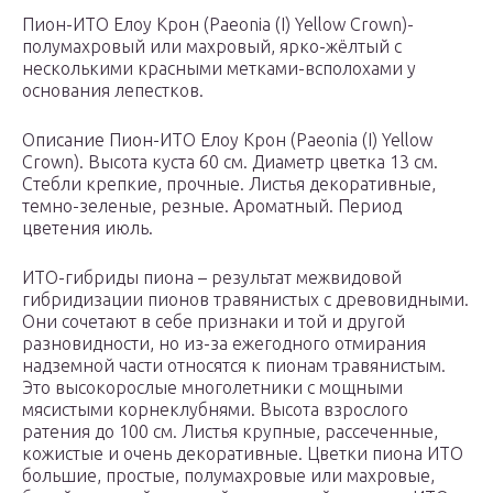
Пион-ИТО Елоу Крон (Paeonia (I) Yellow Crown)-
полумахровый или махровый, ярко-жёлтый с
несколькими красными метками-всполохами у
основания лепестков.
Описание Пион-ИТО Елоу Крон (Paeonia (I) Yellow
Crown). Высота куста 60 см. Диаметр цветка 13 см.
Стебли крепкие, прочные. Листья декоративные,
темно-зеленые, резные. Ароматный. Период
цветения июль.
ИТО-гибриды пиона – результат межвидовой
гибридизации пионов травянистых с древовидными.
Они сочетают в себе признаки и той и другой
разновидности, но из-за ежегодного отмирания
надземной части относятся к пионам травянистым.
Это высокорослые многолетники с мощными
мясистыми корнеклубнями. Высота взрослого
ратения до 100 см. Листья крупные, рассеченные,
кожистые и очень декоративные. Цветки пиона ИТО
большие, простые, полумахровые или махровые,