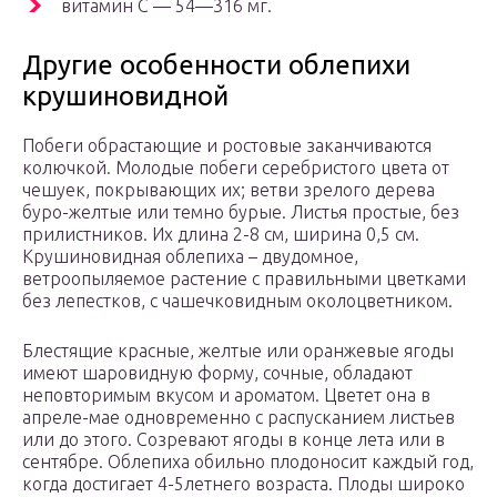
витамин С — 54—316 мг.
Другие особенности облепихи
крушиновидной
Побеги обрастающие и ростовые заканчиваются
колючкой. Молодые побеги серебристого цвета от
чешуек, покрывающих их; ветви зрелого дерева
буро-желтые или темно бурые. Листья простые, без
прилистников. Их длина 2-8 см, ширина 0,5 см.
Крушиновидная облепиха – двудомное,
ветроопыляемое растение с правильными цветками
без лепестков, с чашечковидным околоцветником.
Блестящие красные, желтые или оранжевые ягоды
имеют шаровидную форму, сочные, обладают
неповторимым вкусом и ароматом. Цветет она в
апреле-мае одновременно с распусканием листьев
или до этого. Созревают ягоды в конце лета или в
сентябре. Облепиха обильно плодоносит каждый год,
когда достигает 4-5летнего возраста. Плоды широко