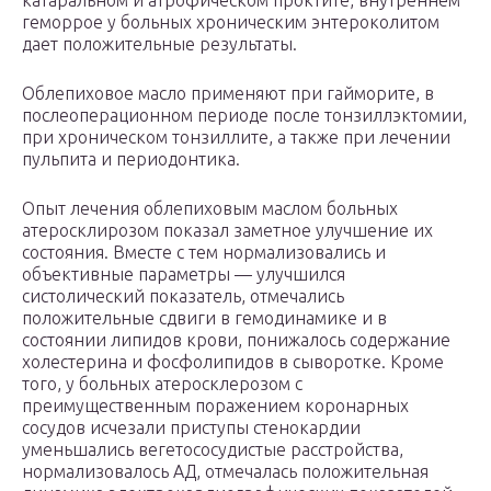
катаральном и атрофическом проктите, внутреннем
геморрое у больных хроническим энтероколитом
дает положительные результаты.
Облепиховое масло применяют при гайморите, в
послеоперационном периоде после тонзиллэктомии,
при хроническом тонзиллите, а также при лечении
пульпита и периодонтика.
Опыт лечения облепиховым маслом больных
атеросклирозом показал заметное улучшение их
состояния. Вместе с тем нормализовались и
объективные параметры — улучшился
систолический показатель, отмечались
положительные сдвиги в гемодинамике и в
состоянии липидов крови, понижалось содержание
холестерина и фосфолипидов в сыворотке. Кроме
того, у больных атеросклерозом с
преимущественным поражением коронарных
сосудов исчезали приступы стенокардии
уменьшались вегетососудистые расстройства,
нормализовалось АД, отмечалась положительная