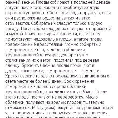
ранней весны. Плоды собирают в последней декаде
августа после того, как они приобретут желтую
окраску и упругость. Сбор производят вручную, если
они расположены редко на ветках и легко
отрываются. Собирать их следует только в сухую
погоду. После сбора плодов их очищают от примесей
и мусора. Качество сырья снижается, если в нем
присутствуют недозрелые плоды, а также плоды,
поврежденные вредителями.Можно собирать и
замороженные плоды дерева облепихи
крушиновидной в ноябре-декабре путем
стряхивания их с веток, подстилая под деревья
пленку, брезент. Свежие плоды помещают в
деревянные бочки, замороженные — в мешки:
Хранят свежие плоды в прохладном, защищенном от
света месте не более 3 дней. Срок хранения
замороженных плодов дерева облепихи
крушиновидной в , холодильниках до 6 мес. После
этого плоды поступают на переработку. Масло
облепихи получают из зрелых плодов, тщательно
отжимая сок. Массу (жом) высушивают, равномерно и
часто перемешивая, не допуская ее заплесневения.