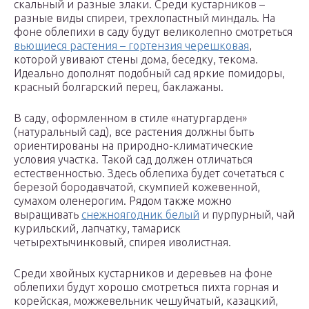
скальный и разные злаки. Среди кустарников –
разные виды спиреи, трехлопастный миндаль. На
фоне облепихи в саду будут великолепно смотреться
вьющиеся растения – гортензия черешковая
,
которой увивают стены дома, беседку, текома.
Идеально дополнят подобный сад яркие помидоры,
красный болгарский перец, баклажаны.
В саду, оформленном в стиле «натургарден»
(натуральный сад), все растения должны быть
ориентированы на природно-климатические
условия участка. Такой сад должен отличаться
естественностью. Здесь облепиха будет сочетаться с
березой бородавчатой, скумпией кожевенной,
сумахом оленерогим. Рядом также можно
выращивать
снежноягодник белый
и пурпурный, чай
курильский, лапчатку, тамариск
четырехтычинковый, спирея иволистная.
Среди хвойных кустарников и деревьев на фоне
облепихи будут хорошо смотреться пихта горная и
корейская, можжевельник чешуйчатый, казацкий,