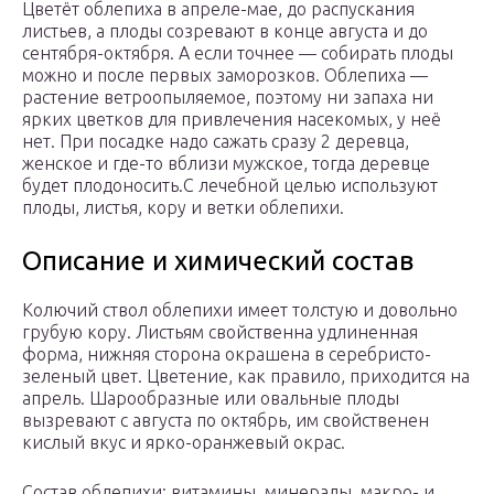
Цветёт облепиха в апреле-мае, до распускания
листьев, а плоды созревают в конце августа и до
сентября-октября. А если точнее — собирать плоды
можно и после первых заморозков. Облепиха —
растение ветроопыляемое, поэтому ни запаха ни
ярких цветков для привлечения насекомых, у неё
нет. При посадке надо сажать сразу 2 деревца,
женское и где-то вблизи мужское, тогда деревце
будет плодоносить.С лечебной целью используют
плоды, листья, кору и ветки облепихи.
Описание и химический состав
Колючий ствол облепихи имеет толстую и довольно
грубую кору. Листьям свойственна удлиненная
форма, нижняя сторона окрашена в серебристо-
зеленый цвет. Цветение, как правило, приходится на
апрель. Шарообразные или овальные плоды
вызревают с августа по октябрь, им свойственен
кислый вкус и ярко-оранжевый окрас.
Состав облепихи: витамины, минералы, макро- и