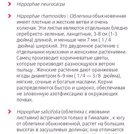
Hippophae neurocarpa
Hippophae rhamnoides
:
Облепиха
обыкновенная
имеет плотные и жесткие ветви и очень
колючая. Эти листья являются отдельным бледно
серебристо-зеленые, ланцетные, 3-8 см (1-3
дюйма) длиной, и меньше чем 7 мм ( 1 /
4
дюйма) широкий. Это двудомное растение с
отдельными мужскими и женскими растениями.
Самец производит коричневатые цветы,
которые производят разносящуюся ветром
пыльцу . Женские растения дают оранжевые
ягоды диаметром 6–9 мм ( 1 ⁄
4
— 3 ⁄
8
дюйма),
мягкие, сочные и богатые маслами. Корни
распределяются быстро и широко, обеспечивая
не зловонную азотфиксацию в окружающих
почвах.
Hippophae salicifolia
(облепиха с ивовыми
листьями) встречается только в Гималаях , к югу
от облепихи обыкновенной, растет на больших
высотах в засушливых долинах; она отличается