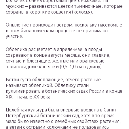
колючек с очень короткими цветоножками. На
мужских – развиваются цветки тычиночные, которые
собраны в короткие соцветия (колосья).
Опыление происходит ветром, поскольку насекомые
в этом биологическом процессе не принимают
участие.
Облепиха расцветает в апреле-мае, а плоды
созревают в конце августа месяца, они гладкие,
сочные и блестящие, желтые или оранжевые
эллипсоидные костянки (0,5-1,0 см в длину).
Ветви густо облепляющие, отчего растение
называют облепихой. Облепиху стали
культивировать в ботанических садах России в конце
XIX – начале XX века.
Целебная культура была впервые введена в Санкт-
Петербургский ботанический сад, хотя в то время
мало было известно о лечебных свойствах растения,
а ветви с острыми колючками не пользовались