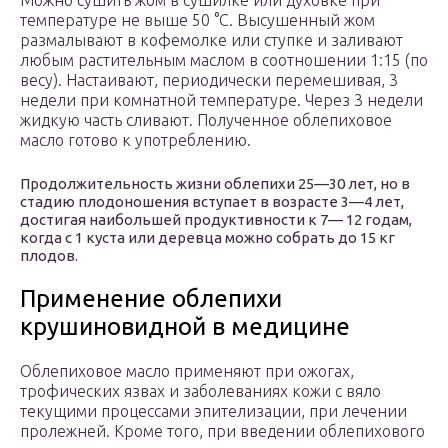
Можно сушить жом в сушилке или духовке при
температуре не выше 50 °С. Высушенный жом
размалывают в кофемолке или ступке и заливают
любым растительным маслом в соотношении 1:15 (по
весу). Настаивают, периодически перемешивая, 3
недели при комнатной температуре. Через 3 недели
жидкую часть сливают. Полученное облепиховое
масло готово к употреблению.
Продолжительность жизни облепихи 25—30 лет, но в
стадию плодоношения вступает в возрасте 3—4 лет,
достигая наибольшей продуктивности к 7— 12 годам,
когда с 1 куста или деревца можно собрать до 15 кг
плодов.
Применение облепихи
крушиновидной в медицине
Облепиховое масло применяют при ожогах,
трофических язвах и заболеваниях кожи с вяло
текущими процессами эпителизации, при лечении
пролежней. Кроме того, при введении облепихового