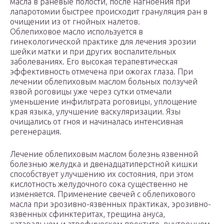
масла в раневые полости, после нагноения при
лапаротомии быстрее происходит грануляция ран в
очищении из от гнойных налетов.
Облепиховое масло используется в
гинекологической практике для лечения эрозии
шейки матки и при других воспалительных
заболеваниях. Его высокая терапевтическая
эффективность отмечена при ожогах глаза. При
лечении облепиховым маслом больных ползучей
язвой роговицы уже через сутки отмечали
уменьшение инфильтрата роговицы, уплощение
края языка, улучшение васкуляризации. Язы
очищались от гноя и начиналась интенсивная
регенерация.
Лечение облепиховым маслом болезнь язвенной
болезнью желудка и двенадцатиперстной кишки
способствует улучшению их состояния, при этом
кислотность желудочного сока существенно не
изменяется. Применение свечей с облепихового
масла при эрозивно-язвенных практиках, эрозивно-
язвенных сфинктеритах, трещина ануса,