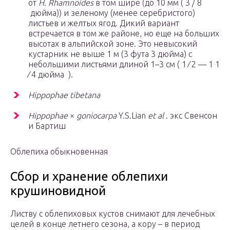
от
H. Rhamnoides
в том шире (до 10 мм ( 3 /
8
дюйма)) и зеленому (менее серебристого)
листьев и желтых ягод. Дикий вариант
встречается в том же районе, но еще на больших
высотах в альпийской зоне. Это невысокий
кустарник не выше 1 м (3 фута 3 дюйма) с
небольшими листьями длиной 1–3 см ( 1 ⁄
2
— 1
1
⁄
4
дюйма ).
Hippophae tibetana
Hippophae
×
goniocarpa
Y.S.Lian
et al
. экс Свенсон
и Бартиш
Облепиха обыкновенная
Сбор и хранение облепихи
крушиновидной
Листву с облепиховых кустов снимают для лечебных
целей в конце летнего сезона, а кору – в период