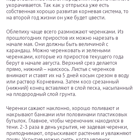
укорачивается. Так как у отпрыска уже есть
собственная хорошо развитая корневая система, то
на второй год жизни он уже будет цвести.
Облепиху чаще всего размножают черенками. Из
прошлогодних приростов их можно нарезать в
начале мая. Они должны быть величиной с
карандаш. Можно черенковать и зелеными
черенками, которые из приростов текущего года
берут в начале августа. Верхний срез делается
прямо, нижний – наискось. Листья с черенков
внимают и ставят их на 5 дней косым срезом в воду
или раствор Корневина. Затем косо срезанный
(нижний) конец вставляют в слой песка, насыпанный
на плодородный слой грунта.
Черенки сажают наклонно, хорошо поливают и
накрывают банками или половинами пластиковых
бутылок. Главное, чтобы череночник находился в
тени. 2-3 раза в день укрытия, не задевая черенки,
приподнимают, опрыскивают растения и увлажняют
почву. Укрытие можно снять, когда черенок