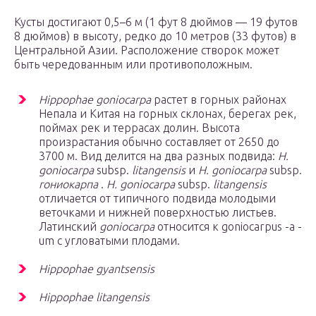
Кусты достигают 0,5–6 м (1 фут 8 дюймов — 19 футов
8 дюймов) в высоту, редко до 10 метров (33 футов) в
Центральной Азии. Расположение створок может
быть чередованным или противоположным.
Hippophae goniocarpa
растет в горных районах
Непала и Китая на горных склонах, берегах рек,
поймах рек и террасах долин. Высота
произрастания обычно составляет от 2650 до
3700 м. Вид делится на два разных подвида:
H.
goniocarpa
subsp.
litangensis
и
H. goniocarpa
subsp.
гониокарпа
.
H. goniocarpa
subsp.
litangensis
отличается от типичного подвида молодыми
веточками и нижней поверхностью листьев.
Латинский
goniocarpa
относится к goniocarpus -a -
um с угловатыми плодами.
Hippophae gyantsensis
Hippophae litangensis