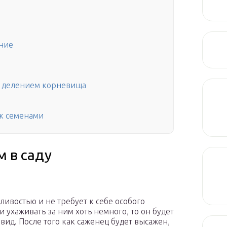
ние
 делением корневища
к семенами
м в саду
ивостью и не требует к себе особого
 ухаживать за ним хоть немного, то он будет
ид. После того как саженец будет высажен,