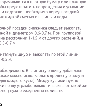
ворачиваются в плотную бумагу или влажную
тобы предотвратить повреждения и усыхание.
ни подсохли, необходимо перед посадкой
их жидкой смесью из глины и воды.
очной посадки снежника следует выкопать
иной и диаметром 0,6-0,7 м. При групповой
а расстоянии 1-1,5 м от других растений, а
,5-0,7 м.
натянуть шнур и выкопать по этой линии
-0,5 м.
еобходимость. В глинистую почву добавляют
 также можно использовать древесную золу и
 для каждого куста). Между кустами нужно
адки почву утрамбовывают и засыпают такой же
енец нужно ежедневно поливать.
ь