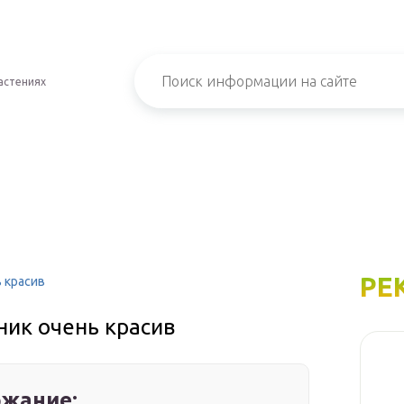
астениях
РЕ
 красив
ик очень красив
жание: