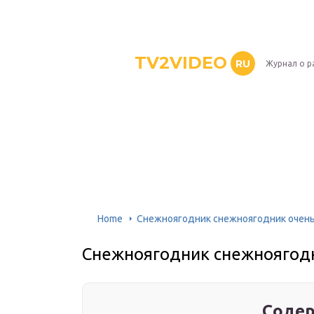
TV2VIDEO
RU
Журнал о р
Home
Снежноягодник снежноягодник очень
Снежноягодник снежноягодн
Содер