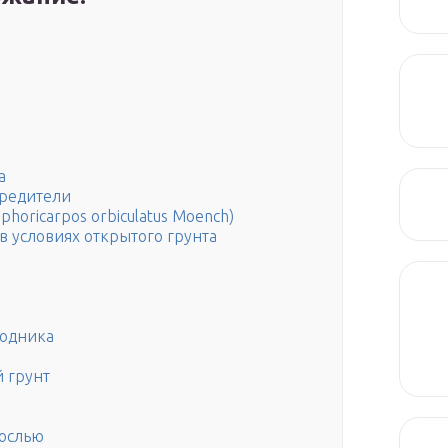
а
вредители
ricar­pos orbiculatus Mоеnch)
в условиях открытого грунта
годника
 грунт
рослью