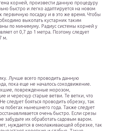
истема корней, произвести данную процедуру
льно быстро и легко адаптируется на новом
ак первичную посадку и в это же время. Чтобы
обходимо выкопать кустарник таким
аны по минимуму. Радиус системы корней у
ляет от 0,7 до 1 метра. Поэтому следует
7 м.
ку. Лучше всего проводить данную
да, пока еще не началось сокодвижение.
сохшие, поврежденные морозом,
 и чересчур старые ветви. Те ветки, что
 Не следует бояться проводить обрезку, так
на побегах нынешнего года. Также следует
осстанавливается очень быстро. Если срезы
не забудьте их обработать садовым варом.
лет, нуждается в омолаживающей обрезке, так
и вырастают короткие и слабые. Такую