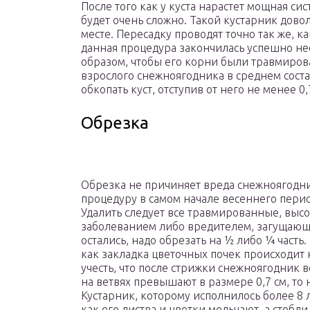
После того как у куста нарастет мощная с
будет очень сложно. Такой кустарник дово
месте. Пересадку проводят точно так же, к
данная процедура закончилась успешно не
образом, чтобы его корни были травмиров
взрослого снежноягодника в среднем состав
обкопать куст, отступив от него не менее 0,
Обрезка
Обрезка не причиняет вреда снежноягодни
процедуру в самом начале весеннего перио
Удалить следует все травмированные, вы
заболеванием либо вредителем, загущающие
остались, надо обрезать на ½ либо ¼ часть.
как закладка цветочных почек происходит 
учесть, что после стрижки снежноягодник в
на ветвях превышают в размере 0,7 см, то 
Кустарник, которому исполнилось более 8 
как его листва и цветки мельчают, а стебл