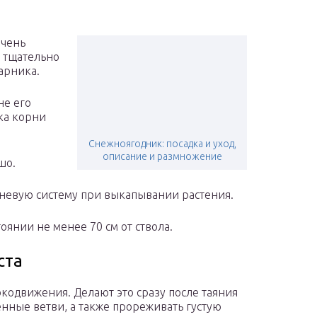
очень
 тщательно
тарника.
не его
ока корни
Снежноягодник: посадка и уход,
описание и размножение
шо.
невую систему при выкапывании растения.
оянии не менее 70 см от ствола.
ста
кодвижения. Делают это сразу после таяния
енные ветви, а также прореживать густую