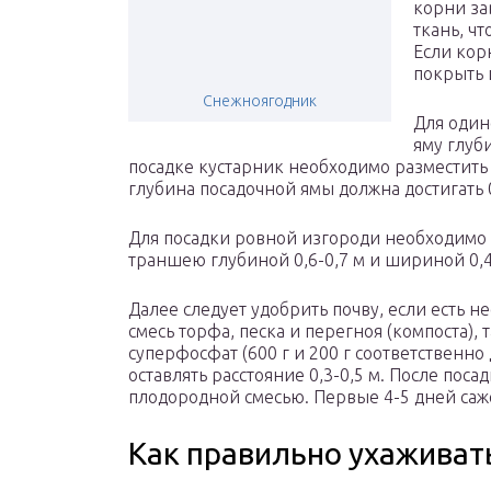
корни за
ткань, ч
Если кор
покрыть 
Снежноягодник
Для один
яму глуб
посадке кустарник необходимо разместить н
глубина посадочной ямы должна достигать 0
Для посадки ровной изгороди необходимо 
траншею глубиной 0,6-0,7 м и шириной 0,4
Далее следует удобрить почву, если есть н
смесь торфа, песка и перегноя (компоста),
суперфосфат (600 г и 200 г соответственно
оставлять расстояние 0,3-0,5 м. После пос
плодородной смесью. Первые 4-5 дней саж
Как правильно ухаживат