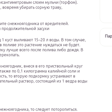
тисантиметровым слоем мульчи (торфом).
, вовремя убирать сорную траву,
ите снежноягодника от вредителей.
я продолжительной засухи
Па
1 куст выливают 15–20 л воды. В том случае,
в поливе это растение нуждаться не будет.
ку лучше всего после полива либо дождя. В
ерекопать.
ноягодник, внеся в его приствольный круг
а также по 0,1 килограмма калийной соли и
ость, то вторую подкормку устраивают в
тательный раствор, состоящий из 1 ведра воды
нежноягодника, то следует поторопиться.