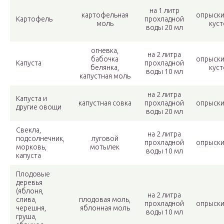
на 1 литр
картофельная
опрыски
Картофель
прохладной
моль
куст
воды 20 мл
огневка,
на 2 литра
бабочка
опрыски
Капуста
прохладной
белянка,
куст
воды 10 мл
капустная моль
на 2 литра
Капуста и
капустная совка
прохладной
опрыски
другие овощи
воды 20 мл
Свекла,
на 2 литра
подсолнечник,
луговой
прохладной
опрыски
морковь,
мотылек
воды 10 мл
капуста
Плодовые
деревья
(яблоня,
на 2 литра
слива,
плодовая моль,
прохладной
опрыски
черешня,
яблонная моль
воды 10 мл
груша,