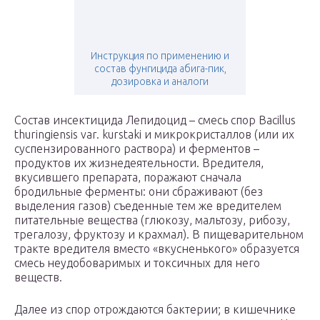
Инструкция по применению и
состав фунгицида абига-пик,
дозировка и аналоги
Состав инсектицида Лепидоцид – смесь спор Bacillus
thuringiensis var. kurstaki и микрокристаллов (или их
суспензированного раствора) и ферментов –
продуктов их жизнедеятельности. Вредителя,
вкусившего препарата, поражают сначала
бродильные ферменты: они сбраживают (без
выделения газов) съеденные тем же вредителем
питательные вещества (глюкозу, мальтозу, рибозу,
трегалозу, фруктозу и крахмал). В пищеварительном
тракте вредителя вместо «вкусненького» образуется
смесь неудобоваримых и токсичных для него
веществ.
Далее из спор отрождаются бактерии; в кишечнике