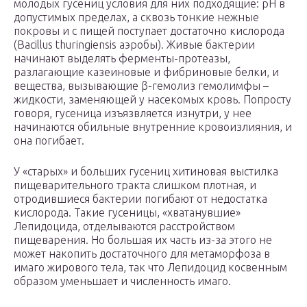
молодых гусениц условия для них подходящие: pH в
допустимых пределах, а сквозь тонкие нежные
покровы и с пищей поступает достаточно кислорода
(Bacillus thuringiensis аэробы). Живые бактерии
начинают выделять ферменты-протеазы,
разлагающие казеиновые и фибриновые белки, и
вещества, вызывающие β-гемолиз гемолимфы –
жидкости, заменяющей у насекомых кровь. Попросту
говоря, гусеница изъязвляется изнутри, у нее
начинаются обильные внутренние кровоизлияния, и
она погибает.
У «старых» и больших гусениц хитиновая выстилка
пищеварительного тракта слишком плотная, и
отродившиеся бактерии погибают от недостатка
кислорода. Такие гусеницы, «хватанувшие»
Лепидоцида, отделываются расстройством
пищеварения. Но большая их часть из-за этого не
может накопить достаточного для метаморфоза в
имаго жирового тела, так что Лепидоцид косвенным
образом уменьшает и численность имаго.