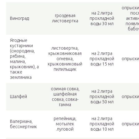
опрыски
на 2 литра
пос
гроздевая
Виноград
прохладной
актив
листовертка
воды 30 мл
появл
бабо
Ягодные
кустарники
листовертка,
(смородина,
крыжовниковая
на 2 литра
рябина,
огневка,
прохладной
опрыски
малина,
крыжовниковый
воды 15 мл
крыжовник), а
пилильщик
также
земляника
озимая совка,
на 2 литра
шалфейная
Шалфей
прохладной
опрыски
совка, совка-
воды 50 мл
гамма
репейница,
на 2 литра
Валериана,
мотылек
прохладной
опрыски
бессмертник
луговой
воды 10 мл