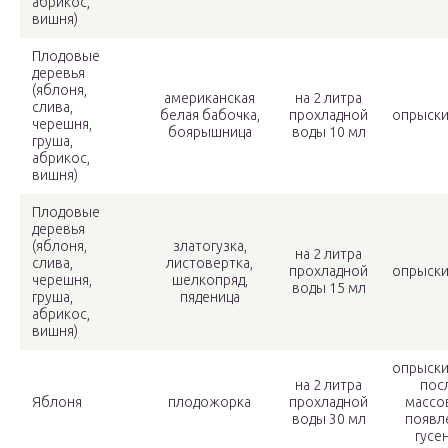
абрикос,
вишня)
Плодовые
деревья
(яблоня,
американская
на 2 литра
слива,
белая бабочка,
прохладной
опрыски
черешня,
боярышница
воды 10 мл
груша,
абрикос,
вишня)
Плодовые
деревья
(яблоня,
златогузка,
на 2 литра
слива,
листовертка,
прохладной
опрыски
черешня,
шелкопряд,
воды 15 мл
груша,
пяденица
абрикос,
вишня)
опрыски
на 2 литра
пос
Яблоня
плодожорка
прохладной
массо
воды 30 мл
появл
гусе