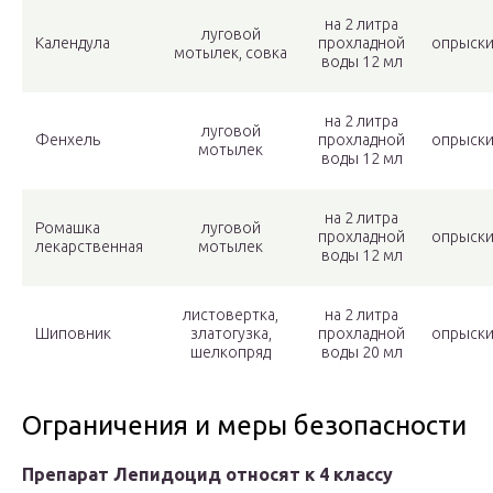
на 2 литра
луговой
Календула
прохладной
опрыски
мотылек, совка
воды 12 мл
на 2 литра
луговой
Фенхель
прохладной
опрыски
мотылек
воды 12 мл
на 2 литра
Ромашка
луговой
прохладной
опрыски
лекарственная
мотылек
воды 12 мл
листовертка,
на 2 литра
Шиповник
златогузка,
прохладной
опрыски
шелкопряд
воды 20 мл
Ограничения и меры безопасности
Препарат Лепидоцид относят к 4 классу