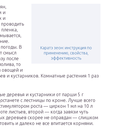
ян,
м и
х и
 проводить
 пленка,
мывается,
ние.
 погоды. В
Каратэ зеон: инструкция по
т смысл
применению, свойства,
азу после
эффективность
олива, то
я овощей и
ьев и кустарников. Комнатные растения 1 раз
е деревья и кустарники от парши 5 г
останете с лестницы по кроне. Лучше всего
тимулятором роста — циркон 1 мл на 10 л
те листьев, второй — когда завязи чуть
ых деревьев скорее не оправдан — слишком
овить и далеко не все впитается корнями.