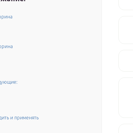
орина
орина
дующие:
дить и применять