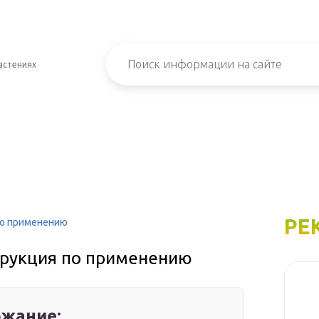
астениях
РЕ
по применению
струкция по применению
жание: