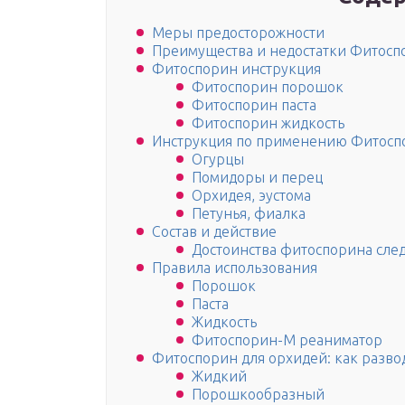
Меры предосторожности
Преимущества и недостатки Фитосп
Фитоспорин инструкция
Фитоспорин порошок
Фитоспорин паста
Фитоспорин жидкость
Инструкция по применению Фитосп
Огурцы
Помидоры и перец
Орхидея, эустома
Петунья, фиалка
Состав и действие
Достоинства фитоспорина сле
Правила использования
Порошок
Паста
Жидкость
Фитоспорин-М реаниматор
Фитоспорин для орхидей: как разво
Жидкий
Порошкообразный