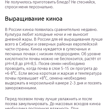
Не получилось приготовить блюдо? Не стесняйся,
спроси меня персонально.
Выращивание киноа
В России киноа появилась сравнительно недавно.
Культура любит холодные ночи и не выносит
дневной жары. В России для её выращивания лучше
всего в Сибири и северных районах европейской
части страны. Киноа нуждается в супесчаных и
песчаных почвах с низким плодородием. Об уровне
кислотности почвы можно не беспокоится, растёт от
рН=4,8 до рН=8,5. Посев семян необходимо
проводить, когда почва в слое 5-15 см прогрета до
+6-8°С. Если весна короткая и жаркая и температура
почвы превышает +8°С, семена необходимо
выдержать в морозильной камере 2-3 дня и посеять
замороженными.
Перед посевом почву лучше увлажнить и после
посева замульчировать. До массовых всходов киноа
необходима постоянная влажность. При