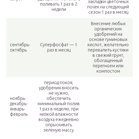
закладки цветочных
поливать 1 раз в 2
почек на следующий
недели
сезон 1 раз в месяц
Внесение любых
органических
удобрений на
основе гуминовых
сентябрь-
Суперфосфат — 1
кислот, желательно
октябрь
раз в месяц
перевалить кустики
в свежий грунт,
обогащенный
перегноем или
компостом
период покоя,
удобрения вносить
не нужно,
ноябрь-
обеспечить
декабрь-
минимальный полив
январь-
1 раз в неделю, при
февраль
низкой влажности
воздуха ежедневно
опрыскивать
зеленую массу