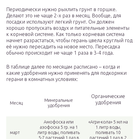
Периодически нужно рыхлить грунт в горшке.
Делают это не чаще 2-х раз в месяц. Вообще, для
посадки используют легкий грунт. Он должен
хорошо пропускать воздух и питательные элементы
к корневой системе. Как только корневая система
начнет разрастаться, чтобы герань цвела круглый год
её нужно пересадить на новое место. Пересадка
обычно происходит не чаще 1 раза в 3-4 года.
В таблице далее по месяцам расписано – когда и
какие удобрения нужно применять для подкормки
герани в комнатных условиях:
Органические
Минеральные
удобрения
Месяц
удобрения
Амофоска или
«Агри-кола» 5 мл на
азофоска 5 гр. на 1
1 литр воды,
март
литр воды, поливать
поливать 10
5-7 растений 1 раз в
растений 1 раз в 2