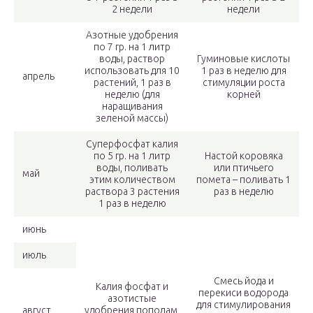
2 недели
недели
Азотные удобрения
по 7 гр. на 1 литр
воды, раствор
Гуминовые кислоты
использовать для 10
1 раз в неделю для
апрель
растений, 1 раз в
стимуляции роста
неделю (для
корней
наращивания
зеленой массы)
Суперфосфат калия
по 5 гр. на 1 литр
Настой коровяка
воды, поливать
или птичьего
май
этим количеством
помета – поливать 1
раствора 3 растения
раз в неделю
1 раз в неделю
июнь
июль
Смесь йода и
Калия фосфат и
перекиси водорода
азотистые
для стимулирования
август
удобрения пополам,