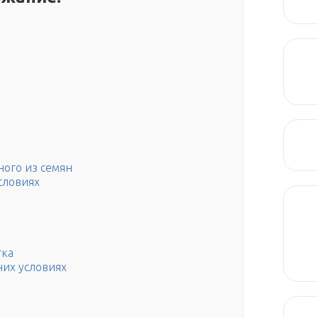
ого из семян
словиях
тка
них условиях