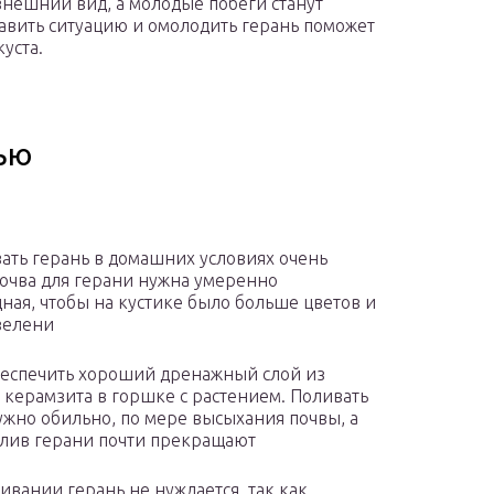
внешний вид, а молодые побеги станут
равить ситуацию и омолодить герань поможет
уста.
ью
ть герань в домашних условиях очень
Почва для герани нужна умеренно
ная, чтобы на кустике было больше цветов и
зелени
еспечить хороший дренажный слой из
 керамзита в горшке с растением. Поливать
ужно обильно, по мере высыхания почвы, а
лив герани почти прекращают
ивании герань не нуждается, так как