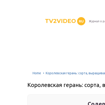
TV2VIDEO
RU
Журнал о р
Home
Королевская герань: сорта, выращив
Королевская герань: сорта,
Содер