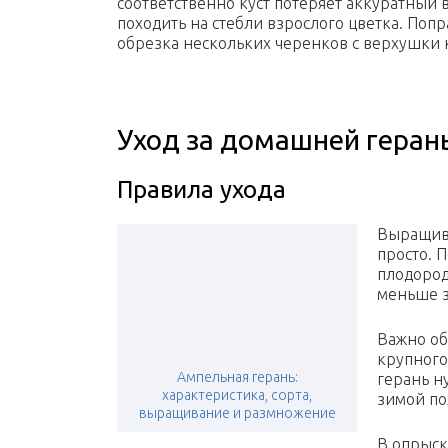
соответственно куст потеряет аккуратный 
походить на стебли взрослого цветка. Поп
обрезка нескольких черенков с верхушки к
Уход за домашней геран
Правила ухода
Выращива
просто. 
плодород
меньше 
Важно об
крупного
Ампельная герань:
герань н
характеристика, сорта,
зимой по
выращивание и размножение
В опрыск