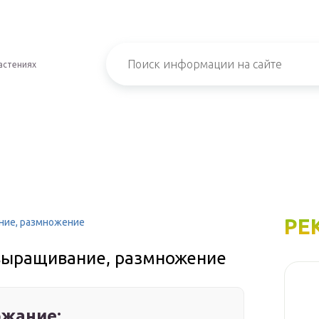
астениях
РЕ
ание, размножение
 выращивание, размножение
жание: