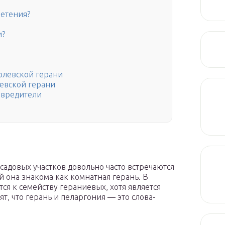
ветения?
и?
олевской герани
евской герани
 вредители
адовых участков довольно часто встречаются
й она знакома как комнатная герань. В
ся к семейству гераниевых, хотя является
, что герань и пеларгония — это слова-