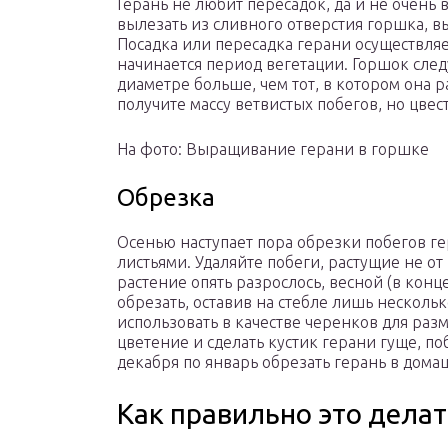
Герань не любит пересадок, да и не очень 
вылезать из сливного отверстия горшка, в
Посадка или пересадка герани осуществляе
начинается период вегетации. Горшок след
диаметре больше, чем тот, в котором она р
получите массу ветвистых побегов, но цвест
На фото: Выращивание герани в горшке
Обрезка
Осенью наступает пора обрезки побегов гер
листьями. Удаляйте побеги, растущие не от 
растение опять разрослось, весной (в конц
обрезать, оставив на стебле лишь несколь
использовать в качестве черенков для ра
цветение и сделать кустик герани гуще, п
декабря по январь обрезать герань в дом
Как правильно это делат