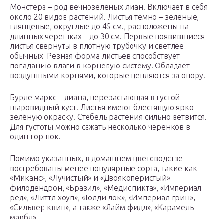
Монстера – род вечнозеленых лиан. Включает в себя
около 20 видов растений. Листья темно – зеленые,
глянцевые, округлые до 45 см., расположены на
длинных черешках – до 30 см. Первые появившиеся
листья свернуты в плотную трубочку и светлее
обычных. Резная форма листьев способствует
попаданию влаги в корневую систему. Обладает
воздушными корнями, которые цепляются за опору.
Бурле маркс – лиана, перерастающая в густой
шаровидный куст. Листья имеют блестящую ярко-
зелёную окраску. Стебель растения сильно ветвится.
Для густоты можно сажать несколько черенков в
один горшок.
Помимо указанных, в домашнем цветоводстве
востребованы менее популярные сорта, такие как
«Миканс», «Лучистый» и «Двоякоперистый»
филодендрон, «Бразил», «Медиопикта», «Империал
ред», «Литтл хоуп», «Голди лок», «Империал грин»,
«Сильвер квин», а также «Лайм фидл», «Карамель
марбл».