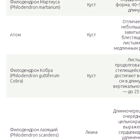
Филодендрон Мартиуса
Куст
форма, 40–
(Philodendron martianum)
длину
Отличае
небольш
завиты
Атом
Куст
блестящ
листьям
медленным 
Листь
продолгова
Филодендрон Кобра
стелющейся
(Philodendron guttiferum
Куст
достигают в
Cobra)
см в длину
вертикально
— до 25 
Длинночере
очерёдн
цельнокра
выраже
Филодендрон лазящий
Лиана
сердцевид
(Philodendron scandens)
удлинён