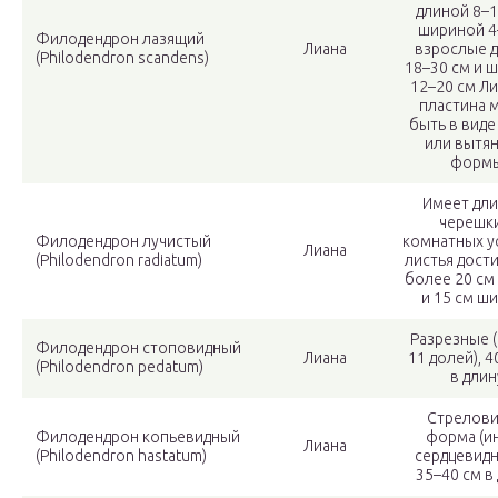
длиной 8–1
шириной 4
Филодендрон лазящий
Лиана
взрослые 
(Philodendron scandens)
18–30 см и 
12–20 см Л
пластина 
быть в виде
или вытя
формы
Имеет дл
черешки
Филодендрон лучистый
комнатных у
Лиана
(Philodendron radiatum)
листья дост
более 20 см 
и 15 см ши
Разрезные (
Филодендрон стоповидный
Лиана
11 долей), 4
(Philodendron pedatum)
в длин
Стрелови
Филодендрон копьевидный
форма (и
Лиана
(Philodendron hastatum)
сердцевидна
35–40 см в 