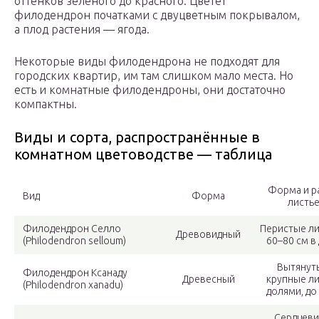
оттенков зелёного до красного. Цветёт
филодендрон початками с двуцветным покрывалом,
а плод растения — ягода.
Некоторые виды филодендрона не подходят для
городских квартир, им там слишком мало места. Но
есть и комнатные филодендроны, они достаточно
компактны.
Виды и сорта, распространённые в
комнатном цветоводстве — таблица
Форма и р
Вид
Форма
листь
Филодендрон Селло
Перистые ли
Древовидный
(Philodendron selloum)
60–80 см в 
Вытянут
Филодендрон Ксанаду
Древесный
крупные ли
(Philodendron xanadu)
долями, до 
Сердцеви