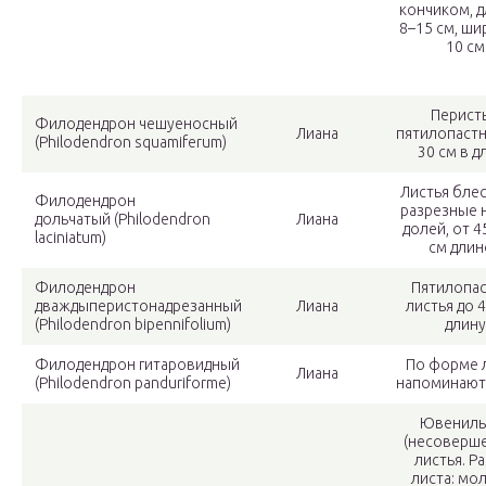
кончиком, 
8–15 см, ши
10 см
Перист
Филодендрон чешуеносный
Лиана
пятилопастн
(Philodendron squamiferum)
30 см в д
Листья бле
Филодендрон
разрезные 
дольчатый (Philodendron
Лиана
долей, от 4
laciniatum)
см длин
Филодендрон
Пятилопа
дваждыперистонадрезанный
Лиана
листья до 4
(Philodendron bipennifolium)
длину
Филодендрон гитаровидный
По форме 
Лиана
(Philodendron panduriforme)
напоминают 
Ювениль
(несоверш
листья. Р
листа: мо