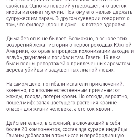
свойства. Одно из поверий утверждает, что цветок
якобы изгоняет мужчин. Поэтому его нельзя держать
супружеским парам. В другом суеверии говорится о
том, что филодендрон в доме – к потере здоровья.
Дыма без огня не бывает. Возможно, в основе этих
воззрений лежат истории о первопроходцах Южной
Америки, которые в процессе колонизации заходили
вглубь джунглей и погибали там. Газеты 19 века
были полны репортажей о привлеченных ароматом
дерева-убийцы и задушенных лианой людях.
На самом деле, погибали искатели приключений,
конечно, по вполне естественным причинам: от
жажды, голода, потери крови. Но отсюда, вероятно,
пошел миф: запах цветущего растения крайне
опасен для жизни человека, а его сок ядовит.
Действительно, в сложный, включающий в себя
более 20 компонентов, состав яда кураре индейцы
Гвианы добавляли в том числе и перебродившую