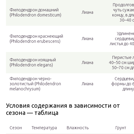
Продолгов
Филодендрон домашний
чуть сужаю
Лиана
(Philodendron domesticum)
концу, в дл
30–40 с
Удлинён
Филодендрон краснеющий
Лиана
сердцеви
(Philodendron erubescens)
листья до 40
Перистые 
Филодендрон изящный
Лиана
40–50 см ши
(Philodendron elegans)
50–70 см д
Филодендрон чёрно-
Сердцеви
золотистый (Philodendron
Лиана
формы до 6
melanochrysum)
длину
Условия содержания в зависимости от
сезона — таблица
Сезон
Температура
Влажность
Грунт