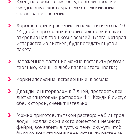
Клещ не любит влажность, поэтому простые
ежедневные многократные опрыскивания
спасут ваше растение;
Хорошо полить растение, и поместить его на 10-
14 дней в прозрачный полиэтиленовый пакет,
закрепив над горшком с землей. Влага, которая
испаряется из листьев, будет оседать внутри
пакета;
Зараженное растение можно поставить рядом с
геранью, клещ не любит запах этого цветка;
Корки апельсина, вставленные в землю;
Дважды, с интервалом в 7 дней, протереть все
листья спиртовым раствором 1:1. Каждый лист, с
обеих сторон, очень тщательно;
Можно приготовить такой раствор: на 5 литров
воды 1 колпачок жидкого доместос + немного
фейри, все взбить в густую пену, окунуть чтоб
было со всех сторон в пене, оставить растение