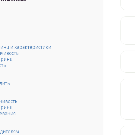
ринц и характеристики
йчивость
принц
сть
дить
йчивость
принц
ревания
едителям