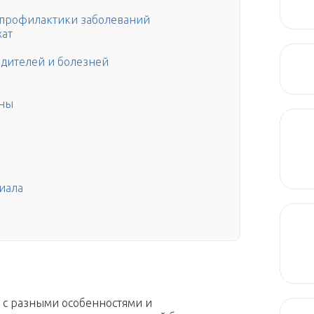
 профилактики заболеваний
хат
едителей и болезней
оны
иала
, с разными особенностями и