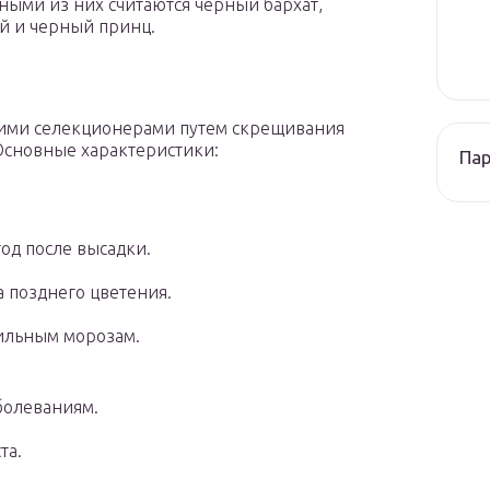
ыми из них считаются черный бархат,
й и черный принц.
ими селекционерами путем скрещивания
Основные характеристики:
Па
од после высадки.
а позднего цветения.
ильным морозам.
болеваниям.
та.