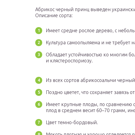
Абрикос черный принц выведен украински
Описание сорта:
Имеет средне рослое дерево, с небол
Культура самоопыляема и не требует н
Обладает устойчивостью ко многим бо
и клястероспориозу.
Из всех сортов абрикосоалычи черный
Поздно цветет, что сохраняет завязь о
Имеет крупные плоды, по сравнению с
плод в среднем весит 60–70 грамм, ино
Цвет темно-бордовый.
Мякоть плотная и хорошо отделяется о