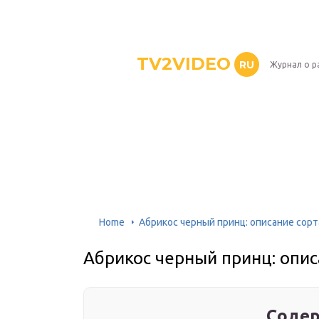
TV2VIDEO
RU
Журнал о р
Home
Абрикос черный принц: описание сорт
Абрикос черный принц: опис
Содер