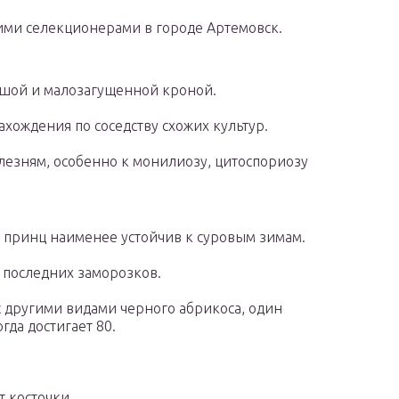
ми селекционерами в городе Артемовск.
ьшой и малозагущенной кроной.
ахождения по соседству схожих культур.
лезням, особенно к монилиозу, цитоспориозу
 принц наименее устойчив к суровым зимам.
т последних заморозков.
 другими видами черного абрикоса, один
гда достигает 80.
т косточки.