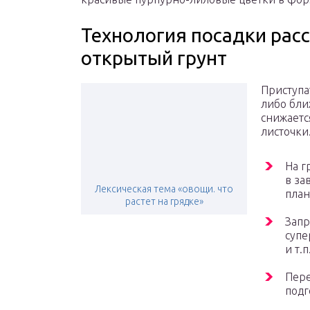
Технология посадки рас
открытый грунт
Приступа
либо бли
снижаетс
листочки
На г
в за
Лексическая тема «овощи. что
план
растет на грядке»
Запр
супе
и т.
Пере
подг