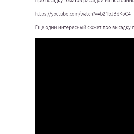
Про посадку томатов рассадой на постоянно
https://youtube.com/watch?v=b21bJBdKoC4
Еще один интересный сюжет про высадку п