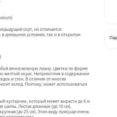
.
sicum)
предыдущий сорт, но отличается
в домашних условиях, так и в открытом
Па
)
собой вечнозеленую лиану. Цветки по форме
ло-желтый окрас. Неприхотлив в содержании
едок и стен. В отличие от многих
носит холод. Поэтому, может использоваться
й кустарник, который может вырасти до 6 м
е шипы. Листья длинные (до 10 см),
рупная (до 25 см). Этом виду присущи очень
ме колокольчика.