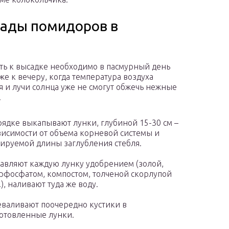
сады помидоров в
ть к высадке необходимо в пасмурный день
же к вечеру, когда температура воздуха
я и лучи солнца уже не смогут обжечь нежные
.
рядке выкапывают лунки, глубиной 15-30 см –
висимости от объема корневой системы и
ируемой длины заглубления стебля.
авляют каждую лунку удобрением (золой,
рфосфатом, компостом, толченой скорлупой
п.), наливают туда же воду.
валивают поочередно кустики в
отовленные лунки.