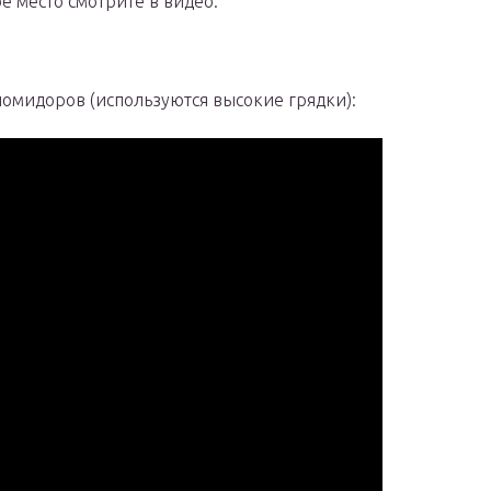
е место смотрите в видео:
омидоров (используются высокие грядки):