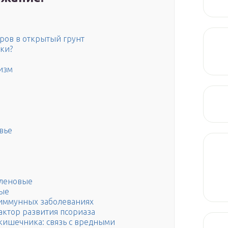
ров в открытый грунт
дки?
изм
вье
сленовые
вые
оиммунных заболеваниях
ктор развития псориаза
кишечника: связь с вредными