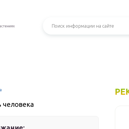
астениях
РЕ
а
ь человека
жание: