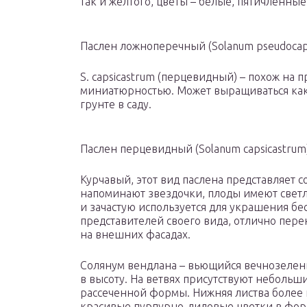
так и желтого, цветы – белые, пятичленные
Паслен ложноперечный (Solanum pseudocap
S. capsicastrum (перцевидный) – похож на 
миниатюрностью. Может выращиваться как 
грунте в саду.
Паслен перцевидный (Solanum capsicastrum
Курчавый, этот вид паслена представляет 
напоминают звездочки, плоды имеют свет
и зачастую используется для украшения бес
представителей своего вида, отлично пере
на внешних фасадах.
Солянум вендлана – вьющийся вечнозелены
в высоту. На ветвях присутствуют небольши
рассеченной формы. Нижняя листва более к
красивые пурпурно-лиловые цветки в фор