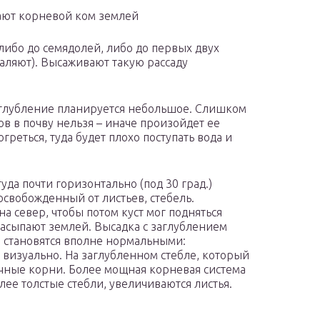
пают корневой ком землей
либо до семядолей, либо до первых двух
аляют). Высаживают такую рассаду
заглубление планируется небольшое. Слишком
в в почву нельзя – иначе произойдет ее
греться, туда будет плохо поступать вода и
да почти горизонтально (под 30 град.)
свобожденный от листьев, стебель.
а север, чтобы потом куст мог подняться
 засыпают землей. Высадка с заглублением
и становятся вполне нормальными:
 визуально. На заглубленном стебле, который
очные корни. Более мощная корневая система
олее толстые стебли, увеличиваются листья.