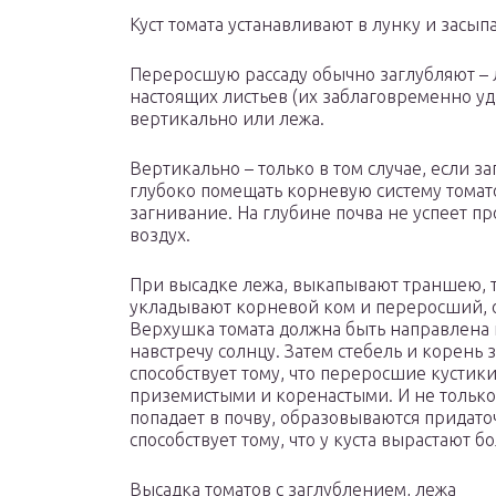
Куст томата устанавливают в лунку и засы
Переросшую рассаду обычно заглубляют – 
настоящих листьев (их заблаговременно уд
вертикально или лежа.
Вертикально – только в том случае, если 
глубоко помещать корневую систему томато
загнивание. На глубине почва не успеет про
воздух.
При высадке лежа, выкапывают траншею, ту
укладывают корневой ком и переросший, о
Верхушка томата должна быть направлена н
навстречу солнцу. Затем стебель и корень
способствует тому, что переросшие кустик
приземистыми и коренастыми. И не только
попадает в почву, образовываются придат
способствует тому, что у куста вырастают б
Высадка томатов с заглублением, лежа