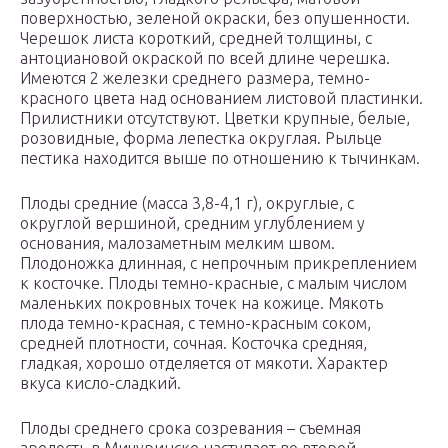
поверхностью, зеленой ок­раски, без опушенности.
Черешок листа короткий, средней толщины, с
антоциановой окраской по всей длине черешка.
Имеются 2 железки среднего размера, темно-
красного цвета над основанием листовой пластинки.
Прилистники отсутствуют. Цветки крупные, белые,
розовидные, форма лепестка округлая. Рыльце
пестика находится выше по отношению к ты­чинкам.
Плоды средние (масса 3,8-4,1 г), округлые, с
округлой вершиной, средним углублением у
основания, малозаметным мелким швом.
Плодоножка длинная, с непрочным прикреплением
к косточке. Плоды темно-красные, с малым числом
маленьких покровных точек на кожице. Мякоть
плода темно-красная, с темно-красным соком,
средней плот­ности, сочная. Косточка средняя,
гладкая, хорошо отделяется от мякоти. Характер
вкуса кисло-сладкий.
Плоды среднего срока созревания – съемная