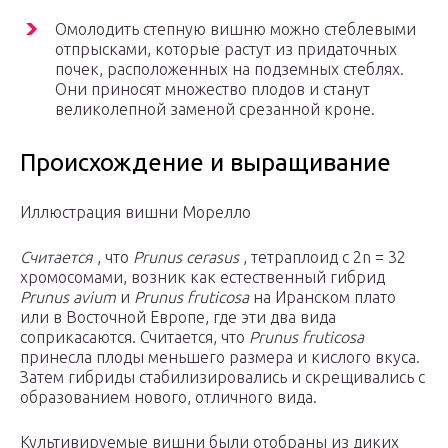
Омолодить степную вишню можно стеблевыми
отпрысками, которые растут из придаточных
почек, расположенных на подземных стеблях.
Они приносят множество плодов и станут
великолепной заменой срезанной кроне.
Происхождение и выращивание
Иллюстрация вишни Морелло
Считается
, что
Prunus cerasus
, тетраплоид с 2n = 32
хромосомами, возник как естественный гибрид
Prunus avium
и
Prunus fruticosa
на Иранском плато
или в Восточной Европе, где эти два вида
соприкасаются. Считается, что
Prunus fruticosa
принесла плоды меньшего размера и кислого вкуса.
Затем гибриды стабилизировались и скрещивались с
образованием нового, отличного вида.
Культивируемые вишни были отобраны из диких