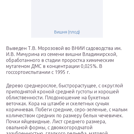
Вишня (плод)
Выведен Т.В. Морозовой во ВНИИ садоводства им.
И.В. Мичурина из семени вишни Владимирской,
обработанного в стадии проростка химическим
мутагеном ДМС в концентрации 0,025%. В
госсортоиспытании с 1995 г.
Дерево среднерослое, быстрорастущее, с округлой
приподнятой кро­ной средней густоты и хорошей
облиственности. Плодоношение на букетных
веточках. Кора на штамбе и скелетных сучьях
коричневая. Побеги средние, серо-зеленые, с малым
количеством средних по размеру белых чечевичек.
Почки яйцевидные. Лист среднего размера,
овальной формы, с двоякогородчатой
зазубренностью, гладкого рельефа, матовой