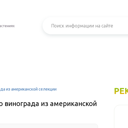
астениях
РЕ
ада из американской селекции
о винограда из американской