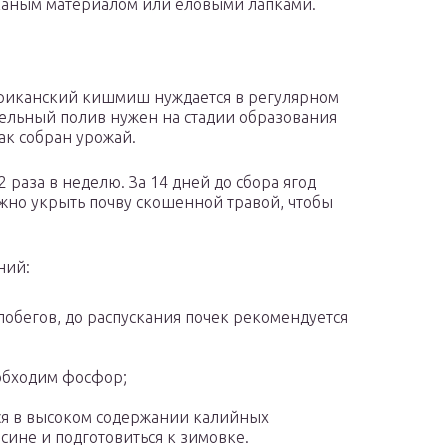
тканым материалом или еловыми лапками.
ериканский кишмиш нуждается в регулярном
тельный полив нужен на стадии образования
как собран урожай.
2 раза в неделю. За 14 дней до сбора ягод
жно укрыть почву скошенной травой, чтобы
ний:
побегов, до распускания почек рекомендуется
еобходим фосфор;
ся в высоком содержании калийных
сине и подготовиться к зимовке.