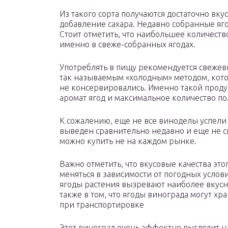
Из такого сорта получаются достаточно вк
добавление сахара. Недавно собранные яг
Стоит отметить, что наибольшее количеств
именно в свеже-собранных ягодах.
Употреблять в пищу рекомендуется свежев
так называемым «холодным» методом, кот
не консервировались. Именно такой проду
аромат ягод и максимальное количество п
К сожалению, еще не все виноделы успели о
выведен сравнительно недавно и еще не си
можно купить не на каждом рынке.
Важно отметить, что вкусовые качества это
меняться в зависимости от погодных услови
ягоды растения вызревают наиболее вкусн
также в том, что ягоды винограда могут хр
при транспортировке
Этот виноград очень эффектно выглядит н