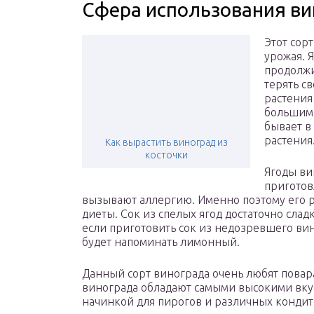
Сфера использования ви
Этот сор
урожая. 
продолжи
терять с
растения
большим 
бывает в
растения
Как вырастить виноград из
косточки
Ягоды ви
приготов
вызывают аллергию. Именно поэтому его 
диеты. Сок из спелых ягод достаточно слад
если приготовить сок из недозревшего вин
будет напоминать лимонный.
Данный сорт винограда очень любят повар
винограда обладают самыми высокими вку
начинкой для пирогов и различных кондит