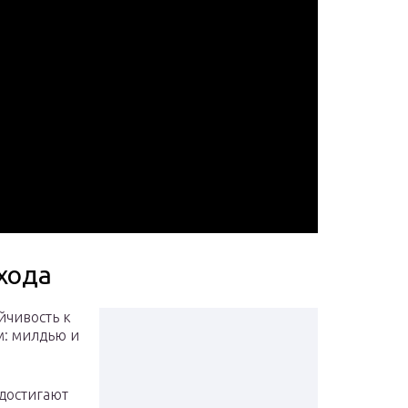
хода
йчивость к
: милдью и
достигают