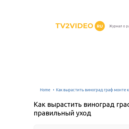
TV2VIDEO
RU
Журнал о р
Home
Как вырастить виноград граф монте 
Как вырастить виноград гра
правильный уход