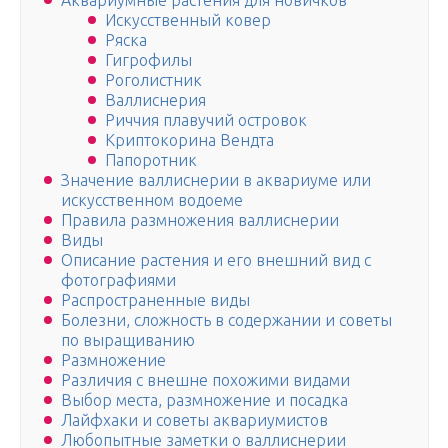
Аквариумные растения для новичков
Искусственный ковер
Ряска
Гигрофилы
Роголистник
Валлиснерия
Риччия плавучий островок
Криптокорина Вендта
Папоротник
Значение валлиснерии в аквариуме или
искусственном водоеме
Правила размножения валлиснерии
Виды
Описание растения и его внешний вид с
фотографиями
Распространенные виды
Болезни, сложность в содержании и советы
по выращиванию
Размножение
Различия с внешне похожими видами
Выбор места, размножение и посадка
Лайфхаки и советы аквариумистов
Любопытные заметки о валлиснерии