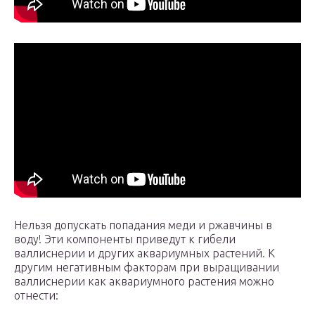
Нельзя допускать попадания меди и ржавчины в
воду! Эти компоненты приведут к гибели
валлиснерии и других аквариумных растений. К
другим негативным факторам при выращивании
валлиснерии как аквариумного растения можно
отнести: