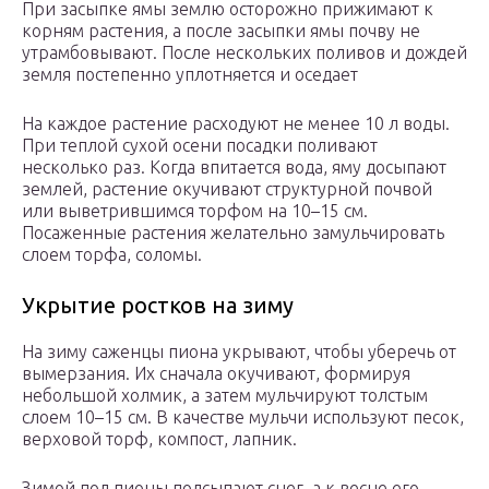
При засыпке ямы землю осторожно прижимают к
корням растения, а после засыпки ямы почву не
утрамбовывают. После нескольких поливов и дождей
земля постепенно уплотняется и оседает
На каждое растение расходуют не менее 10 л воды.
При теплой сухой осени посадки поливают
несколько раз. Когда впитается вода, яму досыпают
землей, растение окучивают структурной почвой
или выветрившимся торфом на 10–15 см.
Посаженные растения желательно замульчировать
слоем торфа, соломы.
Укрытие ростков на зиму
На зиму саженцы пиона укрывают, чтобы уберечь от
вымерзания. Их сначала окучивают, формируя
небольшой холмик, а затем мульчируют толстым
слоем 10–15 см. В качестве мульчи используют песок,
верховой торф, компост, лапник.
Зимой под пионы подсыпают снег, а к весне его