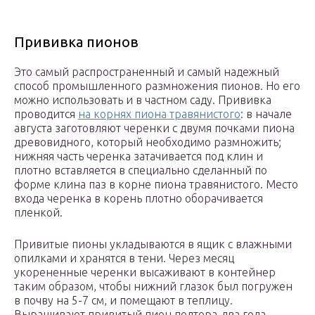
Прививка пионов
Это самый распространенный и самый надежный
способ промышленного размножения пионов. Но его
можно использовать и в частном саду. Прививка
проводится
на корнях пиона травянистого
: в начале
августа заготовляют черенки с двумя почками пиона
древовидного, который необходимо размножить;
нижняя часть черенка затачивается под клин и
плотно вставляется в специально сделанный по
форме клина паз в корне пиона травянистого. Место
входа черенка в корень плотно оборачивается
пленкой.
Привитые пионы укладываются в ящик с влажными
опилками и хранятся в тени. Через месяц
укорененные черенки высаживают в контейнер
таким образом, чтобы нижний глазок был погружен
в почву на 5-7 см, и помещают в теплицу.
Выращивают привитый пион полтора-два года.