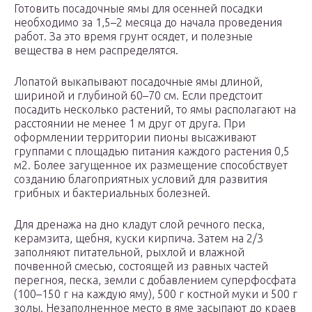
Готовить посадочные ямы для осенней посадки
необходимо за 1,5–2 месяца до начала проведения
работ. За это время грунт осядет, и полезные
вещества в нем распределятся.
Лопатой выкапывают посадочные ямы длиной,
шириной и глубиной 60–70 см. Если предстоит
посадить несколько растений, то ямы располагают на
расстоянии не менее 1 м друг от друга. При
оформлении территории пионы высаживают
группами с площадью питания каждого растения 0,5
м2. Более загущенное их размещение способствует
созданию благоприятных условий для развития
грибных и бактериальных болезней.
Для дренажа на дно кладут слой речного песка,
керамзита, щебня, куски кирпича. Затем на 2/3
заполняют питательной, рыхлой и влажной
почвенной смесью, состоящей из равных частей
перегноя, песка, земли с добавлением суперфосфата
(100–150 г на каждую яму), 500 г костной муки и 500 г
золы. Незаполненное место в яме засыпают до краев