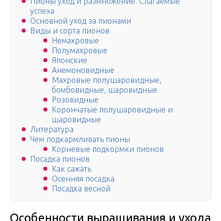
Пионы уход и размножение. Слагаемые
успеха
Основной уход за пионами
Виды и сорта пионов
Немахровые
Полумахровые
Японские
Анемоновидные
Махровые полушаровидные,
бомбовидные, шаровидные
Розовидные
Корончатые полушаровидные и
шаровидные
Литература
Чем подкармливать пионы
Корневые подкормки пионов
Посадка пионов
Как сажать
Осенняя посадка
Посадка весной
Особенности выращивания и ухода