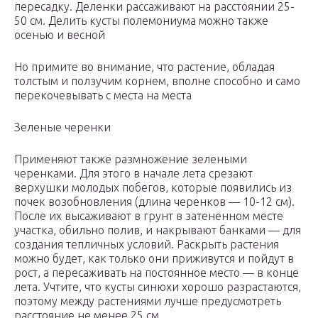
пересадку. Деленки рассаживают на расстоянии 25-
50 см. Делить кусты полемониума можно также
осенью и весной
Но примите во внимание, что растение, обладая
толстым и ползучим корнем, вполне способно и само
перекочевывать с места на места
Зеленые черенки
Применяют также размножение зелеными
черенками. Для этого в начале лета срезают
верхушки молодых побегов, которые появились из
почек возобновления (длина черенков — 10-12 см).
После их высаживают в грунт в затененном месте
участка, обильно полив, и накрывают банками — для
создания тепличных условий. Раскрыть растения
можно будет, как только они приживутся и пойдут в
рост, а пересаживать на постоянное место — в конце
лета. Учтите, что кусты синюхи хорошо разрастаются,
поэтому между растениями лучше предусмотреть
расстояние не менее 25 см.