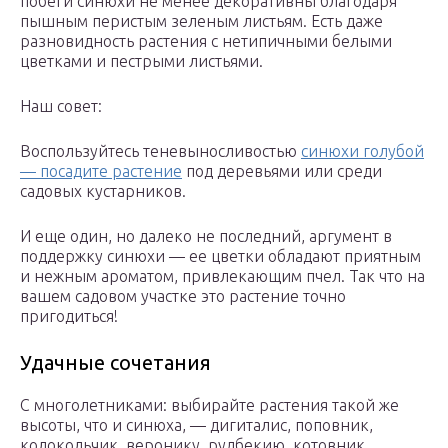
побеги синюхи не менее декоративны благодаря
пышным перистым зеленым листьям. Есть даже
разновидность растения с нетипичными белыми
цветками и пестрыми листьями.
Наш совет:
Воспользуйтесь теневыносливостью
синюхи голубой
— посадите растение
под деревьями или среди
садовых кустарников.
И еще один, но далеко не последний, аргумент в
поддержку синюхи — ее цветки обладают приятным
и нежным ароматом, привлекающим пчел. Так что на
вашем садовом участке это растение точно
пригодиться!
Удачные сочетания
С многолетниками: выбирайте растения такой же
высоты, что и синюха, — дигиталис, поповник,
колокольчик, веронику, рудбекию, котовник.