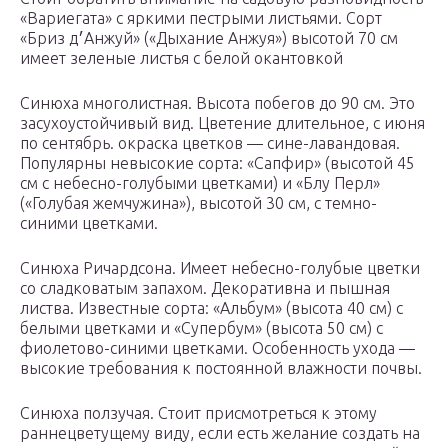
«Вариегата» с яркими пестрыми листьями. Сорт
«Бриз д׳Анжуй» («Дыхание Анжуя») высотой 70 см
имеет зеленые листья с белой окантовкой
Синюха многолистная. Высота побегов до 90 см. Это
засухоустойчивый вид. Цветение длительное, с июня
по сентябрь. окраска цветков — сине-лавандовая.
Популярны невысокие сорта: «Сапфир» (высотой 45
см с небесно-голубыми цветками) и «Блу Перл»
(«Голубая жемчужина»), высотой 30 см, с темно-
синими цветками.
Синюха Ричардсона. Имеет небесно-голубые цветки
со сладковатым запахом. Декоративна и пышная
листва. Известные сорта: «Альбум» (высота 40 см) с
белыми цветками и «Супербум» (высота 50 см) с
фиолетово-синими цветками. Особенность ухода —
высокие требования к постоянной влажности почвы.
Синюха ползучая. Стоит присмотреться к этому
раннецветущему виду, если есть желание создать на