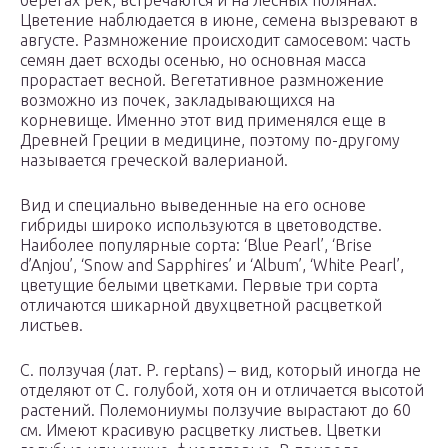
берегах рек, встречаются и на лесных полянах.
Цветение наблюдается в июне, семена вызревают в
августе. Размножение происходит самосевом: часть
семян дает всходы осенью, но основная масса
прорастает весной. Вегетативное размножение
возможно из почек, закладывающихся на
корневище. Именно этот вид применялся еще в
Древней Греции в медицине, поэтому по-другому
называется греческой валерианой.
Вид и специально выведенные на его основе
гибриды широко используются в цветоводстве.
Наиболее популярные сорта: ‘Blue Pearl’, ‘Brise
d’Anjou’, ‘Snow and Sapphires’ и ‘Album’, ‘White Pearl’,
цветущие белыми цветками. Первые три сорта
отличаются шикарной двухцветной расцветкой
листьев.
С. ползучая (лат. P. reptans) – вид, который иногда не
отделяют от С. голубой, хотя он и отличается высотой
растений. Полемониумы ползучие вырастают до 60
см. Имеют красивую расцветку листьев. Цветки