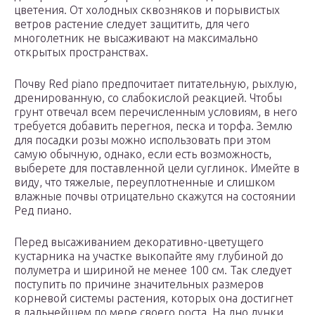
цветения. От холодных сквозняков и порывистых
ветров растение следует защитить, для чего
многолетник не высаживают на максимально
открытых пространствах.
Почву Red piano предпочитает питательную, рыхлую,
дренированную, со слабокислой реакцией. Чтобы
грунт отвечал всем перечисленным условиям, в него
требуется добавить перегноя, песка и торфа. Землю
для посадки розы можно использовать при этом
самую обычную, однако, если есть возможность,
выберете для поставленной цели суглинок. Имейте в
виду, что тяжелые, переуплотненные и слишком
влажные почвы отрицательно скажутся на состоянии
Ред пиано.
Перед высаживанием декоративно-цветущего
кустарника на участке выкопайте яму глубиной до
полуметра и шириной не менее 100 см. Так следует
поступить по причине значительных размеров
корневой системы растения, которых она достигнет
в дальнейшем по мере своего роста. На дно лунки