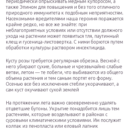
периодически опрыскивать медным купоросом, а
также Эпином для повышения и без того отличного
природного иммунитета к подобным неприятностям.
Насекомыми-вредителями наша героиня поражается
крайне редко, но все же знайте: при
неблагоприятных условиях или отсутствии должного
ухода на растении может появиться тля, паутинный
клещ и гусеница-листовертка. С ними борются путем
обработки культуры раствором инсектицида.
Кусту розы требуется регулярная обрезка. Весной с
него убирают сухие, больные и чрезвычайно слабые
ветви, летом — те побеги, что выбиваются из общего
объема растения и тем самым портят его форму.
Осенью все без исключения стебли укорачивают, а
сам куст окучивают сухой землей
На протяжении лета важно своевременно удалять
отцветшие бутоны. Укрытие понадобится лишь тем
растениям, которые возделывают в районах с
суровыми климатическими условиями. Им послужит
колпак из пенопласта или еловый лапник