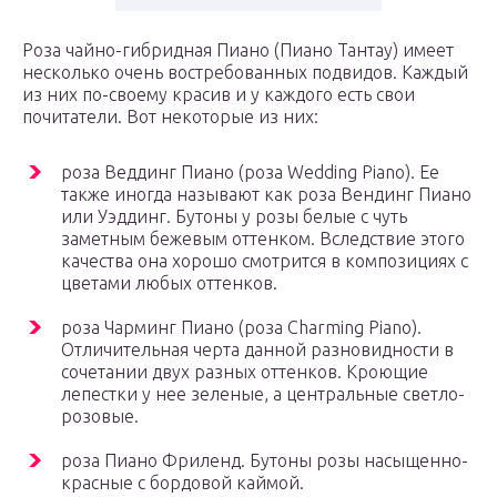
Роза чайно-гибридная Пиано (Пиано Тантау) имеет
несколько очень востребованных подвидов. Каждый
из них по-своему красив и у каждого есть свои
почитатели. Вот некоторые из них:
роза Веддинг Пиано (роза Wedding Piano). Ее
также иногда называют как роза Вендинг Пиано
или Уэддинг. Бутоны у розы белые с чуть
заметным бежевым оттенком. Вследствие этого
качества она хорошо смотрится в композициях с
цветами любых оттенков.
роза Чарминг Пиано (роза Charming Piano).
Отличительная черта данной разновидности в
сочетании двух разных оттенков. Кроющие
лепестки у нее зеленые, а центральные светло-
розовые.
роза Пиано Фриленд. Бутоны розы насыщенно-
красные с бордовой каймой.