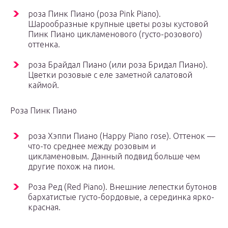
роза Пинк Пиано (роза Pink Piano).
Шарообразные крупные цветы розы кустовой
Пинк Пиано цикламенового (густо-розового)
оттенка.
роза Брайдал Пиано (или роза Бридал Пиано).
Цветки розовые с еле заметной салатовой
каймой.
Роза Пинк Пиано
роза Хэппи Пиано (Happy Piano rose). Оттенок —
что-то среднее между розовым и
цикламеновым. Данный подвид больше чем
другие похож на пион.
Роза Ред (Red Piano). Внешние лепестки бутонов
бархатистые густо-бордовые, а серединка ярко-
красная.