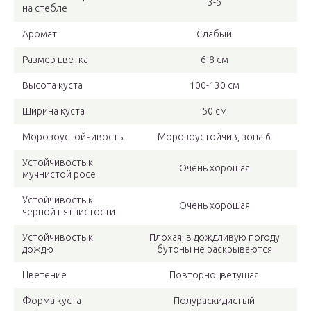
3-5
на стебле
Аромат
Слабый
Размер цветка
6-8 см
Высота куста
100-130 см
Ширина куста
50 см
Морозоустойчивость
Морозоустойчив, зона 6
Устойчивость к
Очень хорошая
мучнистой росе
Устойчивость к
Очень хорошая
черной пятнистости
Устойчивость к
Плохая, в дождливую погоду
дождю
бутоны не раскрываются
Цветение
Повторноцветущая
Форма куста
Полураскидистый