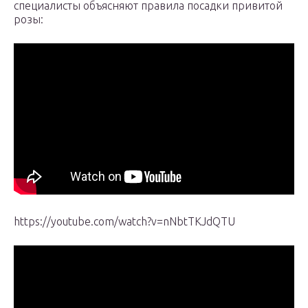
специалисты объясняют правила посадки привитой
розы:
https://youtube.com/watch?v=nNbtTKJdQTU