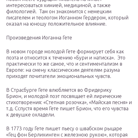
интересоваться химией, медициной, а также
филологией. Там он знакомится с немецким
писателем и теологом Иоганном Гердером, который
оказал на юношу положительное влияние.
Произведения Иоганна Гете
В новом городе молодой Гете формирует себя как
поэта и относится к течению «Бури и натиска». Это
практически то же самое, что и сентиментализм в
Европе: на смену классическим деятелям разума
приходят почитатели эмоциональных чувств.
В Страсбурге Гете влюбляется во Фридерику
Брион, и молодой поэт посвящает ей лирические
стихотворения: «Степная розочка», «Майская песня» и
т.д. Сспустя время Гете пишет Брион, что его чувства
к девушке охладели.
В 1773 году Гете пишет пьесу о швабском рыцаре
«Гец фон Берлихинген с железною рукою», которая