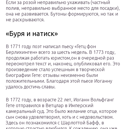
Если за розой неправильно ухаживать (частный
полив, неправильно выбранное место для посадки),
она не развивается. Бутоны формируются, но так и
не раскрываются.
«Буря и натиск»
В 1771 году поэт написал пьесу «Гетц фон
Берлихинген» всего за шесть недель. В 1773 году,
продолжая работать юристом,он в очередной раз
пересмотрел текст и, наконец, опубликовал его. Это
произведение стало успешным в творческой
биографии Гете: отзывы неизменно были
положительными. Благодаря этой пьесе Иоганну
удалось достичь славы.
В 1772 году, в возрасте 22 лет, Иоганн Вольфганг
Гете отправился в Ветцлар в Имперский
камеральный суд. Это было желание отца, которое
сын снова удовлетворил, хоть и с недовольством.
Здесь он познакомился с Шарлоттой Бафф, в
которую страстно влюбился. К сожалению, она уже