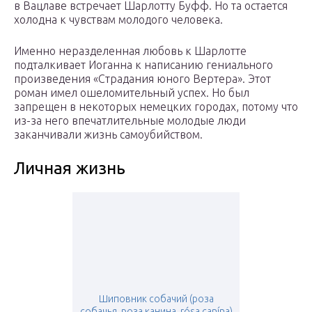
в Вацлаве встречает Шарлотту Буфф. Но та остается
холодна к чувствам молодого человека.
Именно неразделенная любовь к Шарлотте
подталкивает Иоганна к написанию гениального
произведения «Страдания юного Вертера». Этот
роман имел ошеломительный успех. Но был
запрещен в некоторых немецких городах, потому что
из-за него впечатлительные молодые люди
заканчивали жизнь самоубийством.
Личная жизнь
Шиповник собачий (роза
собачья, роза канина, rósa canína)