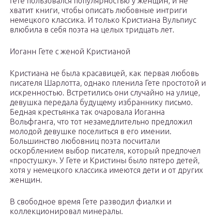
Гете пользовался популярностью у женщин, и не
хватит книги, чтобы описать любовные интриги
немецкого классика. И только Кристиана Вульпиус
влюбила в себя поэта на целых тридцать лет.
Иоганн Гете с женой Кристианой
Кристиана не была красавицей, как первая любовь
писателя Шарлотта, однако пленила Гете простотой и
искренностью. Встретились они случайно на улице,
девушка передала будущему избраннику письмо.
Бедная крестьянка так очаровала Иоганна
Вольфганга, что тот незамедлительно предложил
молодой девушке поселиться в его имении.
Большинство любовниц поэта посчитали
оскорблением выбор писателя, который предпочел
«простушку». У Гете и Кристины было пятеро детей,
хотя у немецкого классика имеются дети и от других
женщин.
В свободное время Гете разводил фиалки и
коллекционировал минералы.