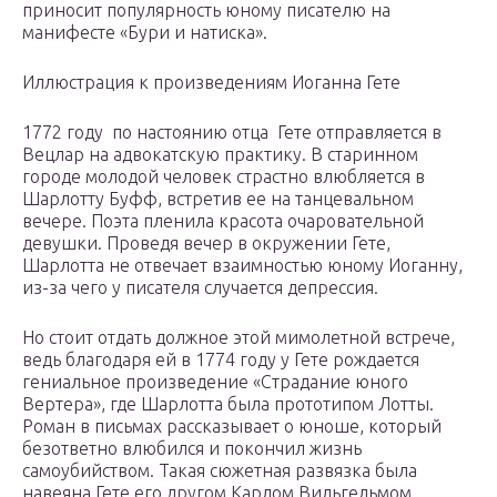
приносит популярность юному писателю на
манифесте «Бури и натиска».
Иллюстрация к произведениям Иоганна Гете
1772 году по настоянию отца Гете отправляется в
Вецлар на адвокатскую практику. В старинном
городе молодой человек страстно влюбляется в
Шарлотту Буфф, встретив ее на танцевальном
вечере. Поэта пленила красота очаровательной
девушки. Проведя вечер в окружении Гете,
Шарлотта не отвечает взаимностью юному Иоганну,
из-за чего у писателя случается депрессия.
Но стоит отдать должное этой мимолетной встрече,
ведь благодаря ей в 1774 году у Гете рождается
гениальное произведение «Страдание юного
Вертера», где Шарлотта была прототипом Лотты.
Роман в письмах рассказывает о юноше, который
безответно влюбился и покончил жизнь
самоубийством. Такая сюжетная развязка была
навеяна Гете его другом Карлом Вильгельмом