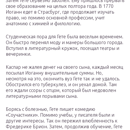
Затем Гете серьезно заболел. Ему пришлось прервать
свое образование на целых полтора года. В 1770
Иоганн едет в Страсбург, где продолжает изучать
право, но помимо основной профессии, учит
анатомию с химией и филологию.
Студенческая пора для Гете была веселым временем.
Он быстро перенял моду и манеры большого города.
Вступил в литературный кружок, посещал театры и
вечеринки.
Каспар не жалея денег на своего сына, каждый месяц
посылал Иоганну внушительные суммы. Но,
несмотря на это, окончить вуз Гете так и не удалось.
Обострился его туберкулез, и он уехал домой. Там
его ждали ссоры с отцом, который был недоволен
литературными порывами сына.
Борясь с болезнью, Гете пишет комедию
«Соучастники». Помимо учебы, у писателя были и
другие интересы. Так он пережил влюбленность к
Фредерике Брион. Затем, продолжив обучение, Гете