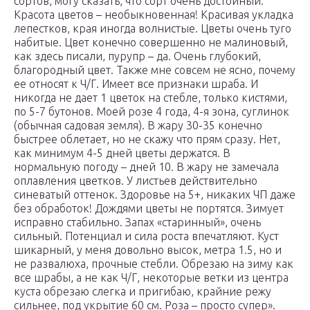
сортов, могу сказать, что сорт очень достойный.
Красота цветов – необыкновенная! Красивая укладка
лепестков, края иногда волнистые. Цветы очень туго
набитые. Цвет конечно совершенно не малиновый,
как здесь писали, пурупр – да. Очень глубокий,
благородный цвет. Также мне совсем не ясно, почему
ее относят к Ч/Г. Имеет все признаки шраба. И
никогда не дает 1 цветок на стебле, только кистями,
по 5-7 бутонов. Моей розе 4 года, 4-я зона, суглинок
(обычная садовая земля). В жару 30-35 конечно
быстрее облетает, но не скажу что прям сразу. Нет,
как минимум 4-5 дней цветы держатся. В
нормальную погоду – дней 10. В жару не замечала
оплавления цветков. У листьев действительно
синеватый оттенок. Здоровье на 5+, никаких ЧП даже
без обработок! Дождями цветы не портятся. Зимует
исправно стабильно. Запах «старинный», очень
сильный. Потенциал и сила роста впечатляют. Куст
шикарный, у меня довольно высок, метра 1.5, но и
не развалюха, прочные стебли. Обрезаю на зиму как
все шрабы, а не как Ч/Г, некоторые ветки из центра
куста обрезаю слегка и пригибаю, крайние режу
сильнее, под укрытие 60 см. Роза – просто супер».