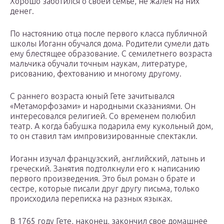
Хорошо заботился о своей семье, не жалея на них
денег.
По настоянию отца после первого класса публичной
школы Иоганн обучался дома. Родители сумели дать
ему блестящее образование. С семилетнего возраста
мальчика обучали точным наукам, литературе,
рисованию, фехтованию и многому другому.
С раннего возраста юный Гете зачитывался
«Метаморфозами» и народными сказаниями. Он
интересовался религией. Со временем полюбил
театр. А когда бабушка подарила ему кукольный дом,
то он ставил там импровизированные спектакли.
Иоганн изучал французский, английский, латынь и
греческий. Занятия подтолкнули его к написанию
первого произведения. Это был роман о брате и
сестре, которые писали друг другу письма, только
происходила переписка на разных языках.
В 1765 году Гете, наконец, закончил свое домашнее