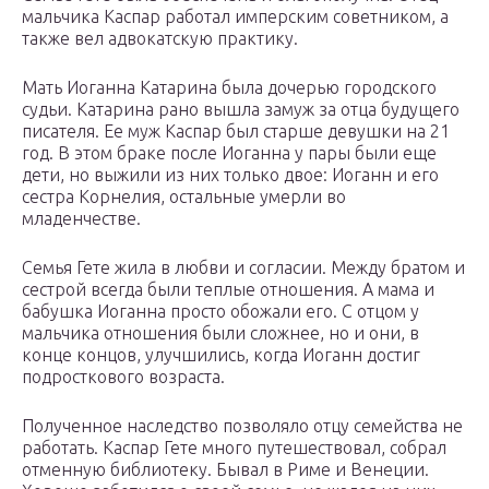
мальчика Каспар работал имперским советником, а
также вел адвокатскую практику.
Мать Иоганна Катарина была дочерью городского
судьи. Катарина рано вышла замуж за отца будущего
писателя. Ее муж Каспар был старше девушки на 21
год. В этом браке после Иоганна у пары были еще
дети, но выжили из них только двое: Иоганн и его
сестра Корнелия, остальные умерли во
младенчестве.
Семья Гете жила в любви и согласии. Между братом и
сестрой всегда были теплые отношения. А мама и
бабушка Иоганна просто обожали его. С отцом у
мальчика отношения были сложнее, но и они, в
конце концов, улучшились, когда Иоганн достиг
подросткового возраста.
Полученное наследство позволяло отцу семейства не
работать. Каспар Гете много путешествовал, собрал
отменную библиотеку. Бывал в Риме и Венеции.