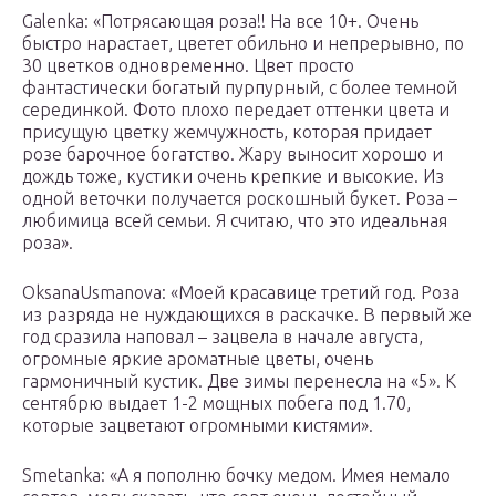
Galenka: «Потрясающая роза!! На все 10+. Очень
быстро нарастает, цветет обильно и непрерывно, по
30 цветков одновременно. Цвет просто
фантастически богатый пурпурный, с более темной
серединкой. Фото плохо передает оттенки цвета и
присущую цветку жемчужность, которая придает
розе барочное богатство. Жару выносит хорошо и
дождь тоже, кустики очень крепкие и высокие. Из
одной веточки получается роскошный букет. Роза –
любимица всей семьи. Я считаю, что это идеальная
роза».
OksanaUsmanova: «Моей красавице третий год. Роза
из разряда не нуждающихся в раскачке. В первый же
год сразила наповал – зацвела в начале августа,
огромные яркие ароматные цветы, очень
гармоничный кустик. Две зимы перенесла на «5». К
сентябрю выдает 1-2 мощных побега под 1.70,
которые зацветают огромными кистями».
Smetanka: «А я пополню бочку медом. Имея немало