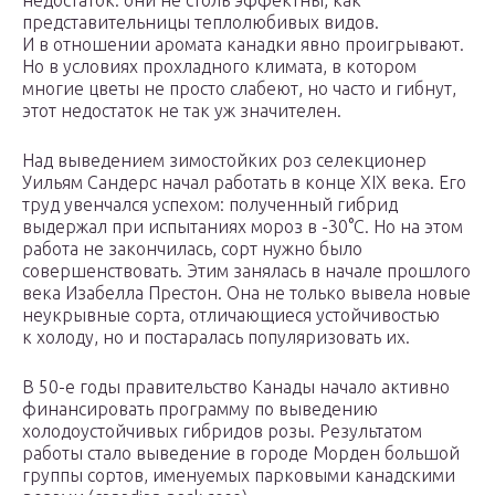
недостаток: они не столь эффектны, как
представительницы теплолюбивых видов.
И в отношении аромата канадки явно проигрывают.
Но в условиях прохладного климата, в котором
многие цветы не просто слабеют, но часто и гибнут,
этот недостаток не так уж значителен.
Над выведением зимостойких роз селекционер
Уильям Сандерс начал работать в конце ХIX века. Его
труд увенчался успехом: полученный гибрид
выдержал при испытаниях мороз в -30°С. Но на этом
работа не закончилась, сорт нужно было
совершенствовать. Этим занялась в начале прошлого
века Изабелла Престон. Она не только вывела новые
неукрывные сорта, отличающиеся устойчивостью
к холоду, но и постаралась популяризовать их.
В 50-е годы правительство Канады начало активно
финансировать программу по выведению
холодоустойчивых гибридов розы. Результатом
работы стало выведение в городе Морден большой
группы сортов, именуемых парковыми канадскими