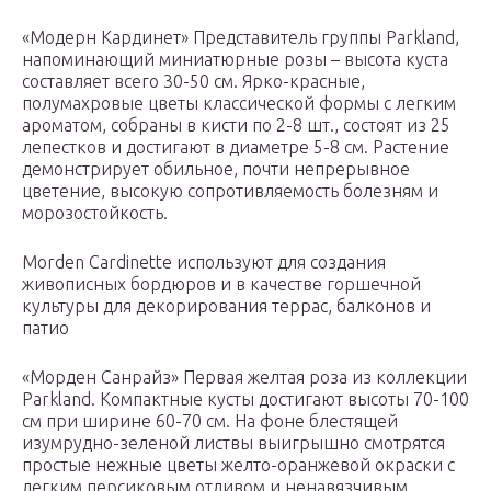
«Модерн Кардинет» Представитель группы Parkland,
напоминающий миниатюрные розы – высота куста
составляет всего 30-50 см. Ярко-красные,
полумахровые цветы классической формы с легким
ароматом, собраны в кисти по 2-8 шт., состоят из 25
лепестков и достигают в диаметре 5-8 см. Растение
демонстрирует обильное, почти непрерывное
цветение, высокую сопротивляемость болезням и
морозостойкость.
Morden Cardinette используют для создания
живописных бордюров и в качестве горшечной
культуры для декорирования террас, балконов и
патио
«Морден Санрайз» Первая желтая роза из коллекции
Parkland. Компактные кусты достигают высоты 70-100
см при ширине 60-70 см. На фоне блестящей
изумрудно-зеленой листвы выигрышно смотрятся
простые нежные цветы желто-оранжевой окраски с
легким персиковым отливом и ненавязчивым