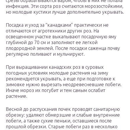
срезы обрабатываются варом, чтобы в них не попала
инфекция. Эти сорта роз считаются морозостойкими,
но молодые кустики лучше дополнительно укрывать.
Посадка и уход за “канадками” практически не
отличаются от агротехники других роз. На
освещенном участке выкапывают посадочную яму
глубиной до 70 см и заполняют ее легкой
плодородной землей. После посадки саженца почву
регулярно поливают и мульчируют.
При выращивании канадских роз в суровых
погодных условиях молодые растения на зиму
рекомендуется укрывать, а еще при подготовке к
зимовке нужно вырезать неодревесневшие побеги.
Иначе мороз их погубит и тем самым ослабит
растение.
Весной до распускания почек проводят санитарную
обрезку: удаляют обмерзшие и слабые внутренние
побеги, а также сухие пеньки, оставшиеся после
прошлой обрезки. Старые побеги раз в несколько