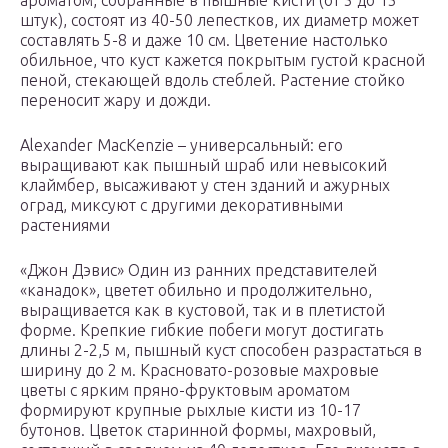
ароматом, собранные в пышные кисти (от 5 до 15
штук), состоят из 40-50 лепестков, их диаметр может
составлять 5-8 и даже 10 см. Цветение настолько
обильное, что куст кажется покрытым густой красной
пеной, стекающей вдоль стеблей. Растение стойко
переносит жару и дожди.
Alexander MacKenzie – универсальный: его
выращивают как пышный шраб или невысокий
клаймбер, высаживают у стен зданий и ажурных
оград, миксуют с другими декоративными
растениями
«Джон Дэвис» Один из ранних представителей
«канадок», цветет обильно и продолжительно,
выращивается как в кустовой, так и в плетистой
форме. Крепкие гибкие побеги могут достигать
длины 2-2,5 м, пышный куст способен разрастаться в
ширину до 2 м. Красновато-розовые махровые
цветы с ярким пряно-фруктовым ароматом
формируют крупные рыхлые кисти из 10-17
бутонов. Цветок старинной формы, махровый,