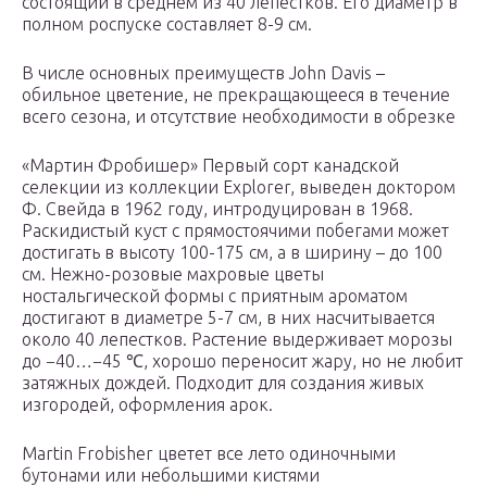
состоящий в среднем из 40 лепестков. Его диаметр в
полном роспуске составляет 8-9 см.
В числе основных преимуществ John Davis –
обильное цветение, не прекращающееся в течение
всего сезона, и отсутствие необходимости в обрезке
«Мартин Фробишер» Первый сорт канадской
селекции из коллекции Explorer, выведен доктором
Ф. Свейда в 1962 году, интродуцирован в 1968.
Раскидистый куст с прямостоячими побегами может
достигать в высоту 100-175 см, а в ширину – до 100
см. Нежно-розовые махровые цветы
ностальгической формы с приятным ароматом
достигают в диаметре 5-7 см, в них насчитывается
около 40 лепестков. Растение выдерживает морозы
до −40…−45 ℃, хорошо переносит жару, но не любит
затяжных дождей. Подходит для создания живых
изгородей, оформления арок.
Martin Frobisher цветет все лето одиночными
бутонами или небольшими кистями