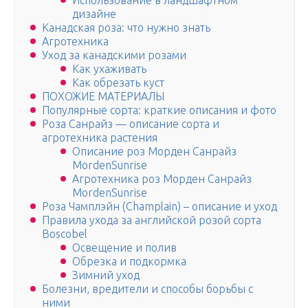
Использование в ландшафтном
дизайне
Канадская роза: что нужно знать
Агротехника
Уход за канадскими розами
Как ухаживать
Как обрезать куст
ПОХОЖИЕ МАТЕРИАЛЫ
Популярные сорта: краткие описания и фото
Роза Санрайз — описание сорта и
агротехника растения
Описание роз Морден Санрайз
MordenSunrise
Агротехника роз Морден Санрайз
MordenSunrise
Роза Чамплэйн (Champlain) – описание и уход
Правила ухода за английской розой сорта
Boscobel
Освещение и полив
Обрезка и подкормка
Зимний уход
Болезни, вредители и способы борьбы с
ними