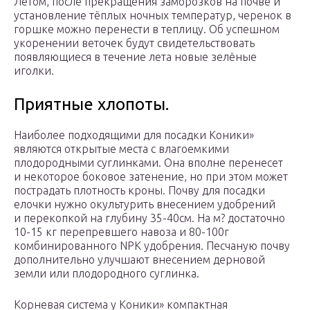
Летом, после прекращения заморозков на почве и
установление тёплых ночных температур, черенок в
горшке можно перенести в теплицу. Об успешном
укоренении веточек будут свидетельствовать
появляющиеся в течение лета новые зелёные
иголки.
Приятные хлопоты.
Наиболее подходящими для посадки Коники»
являются открытые места с влагоемкими
плодородными суглинками. Она вполне перенесет
и некоторое боковое затенение, но при этом может
пострадать плотность кроны. Почву для посадки
елочки нужно окультурить внесением удобрений
и перекопкой на глубину 35-40см. На м? достаточно
10-15 кг перепревшего навоза и 80-100г
комбинированного NPK удобрения. Песчаную почву
дополнительно улучшают внесением дерновой
земли или плодородного суглинка.
Корневая система у Коники» компактная