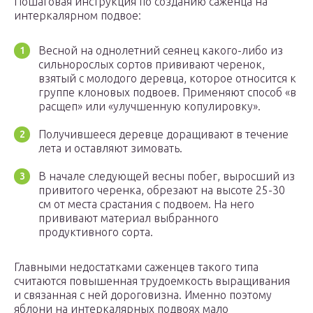
Пошаговая инструкция по созданию саженца на
интеркалярном подвое:
Весной на однолетний сеянец какого-либо из
сильнорослых сортов прививают черенок,
взятый с молодого деревца, которое относится к
группе клоновых подвоев. Применяют способ «в
расщеп» или «улучшенную копулировку».
Получившееся деревце доращивают в течение
лета и оставляют зимовать.
В начале следующей весны побег, выросший из
привитого черенка, обрезают на высоте 25-30
см от места срастания с подвоем. На него
прививают материал выбранного
продуктивного сорта.
Главными недостатками саженцев такого типа
считаются повышенная трудоемкость выращивания
и связанная с ней дороговизна. Именно поэтому
яблони на интеркалярных подвоях мало