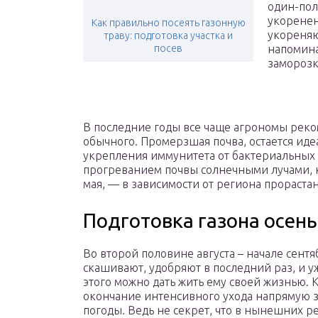
один-пол
укоренен
Как правильно посеять газонную
укореняю
траву: подготовка участка и
посев
напомина
заморозко
В последние годы все чаще агрономы реко
обычного. Промерзшая почва, остается ид
укрепления иммунитета от бактериальных б
прогреванием почвы солнечными лучами, к
мая, — в зависимости от региона прорастан
Подготовка газона осень
Во второй половине августа – начале сентя
скашивают, удобряют в последний раз, и у
этого можно дать жить ему своей жизнью. 
окончание интенсивного ухода напрямую з
погоды. Ведь не секрет, что в нынешних р