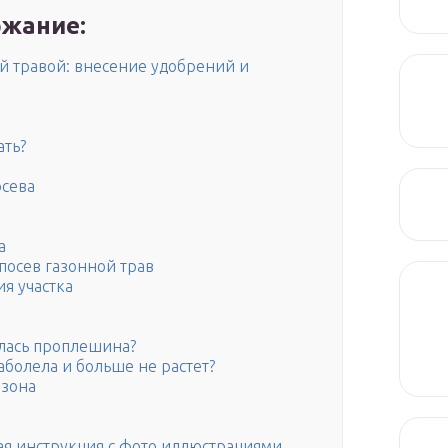
жание:
ой травой: внесение удобрений и
ать?
осева
а
посев газонной трав
я участка
алась проплешина?
заболела и больше не растет?
азона
вая инструкция с фото иллюстрациями