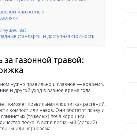
 весной или осенью
 сорняки
еимущества?
падные стандарты и доступная стоимость
 за газонной травой:
трижка
азоном нужно правильно и главное — вовремя.
ние и другой уход в разное время года.
ве поможет правильная «подпитка» растений.
сти компост или навоз. Они обогатят почву и
я глинистых (тяжелых) почв хорошим
чества песка. А вот в песчаный (легкий)
 глины или чернозема.