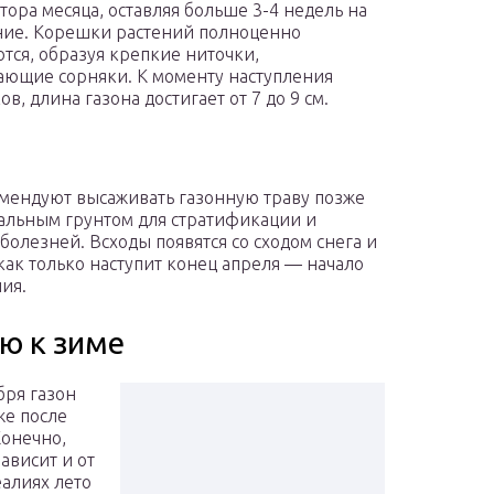
тора месяца, оставляя больше 3-4 недель на
ие. Корешки растений полноценно
тся, образуя крепкие ниточки,
ющие сорняки. К моменту наступления
в, длина газона достигает от 7 до 9 см.
мендуют высаживать газонную траву позже
еальным грунтом для стратификации и
олезней. Всходы появятся со сходом снега и
ак только наступит конец апреля — начало
ия.
ю к зиме
бря газон
же после
Конечно,
ависит и от
еалиях лето