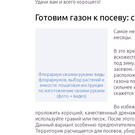
Удачи вам и всего хорошего!
Готовим газон к посеву: 
Самое не
месяцы.
В это вр
всхожест
под зиму
засевом.
Флорариум своими руками: виды
располож
флорариумов, выбор растений и
газона п
емкости. пошаговая инструкция
сильнее 
по изготовлению своими руками
скажется
(фото + видео)
Во избеж
проложить хороший, качественный дренаж.
используйте гравий или песок. После этог
Данный вариант особенно предпочтителен, 
Территория расчищается для посевов, убира