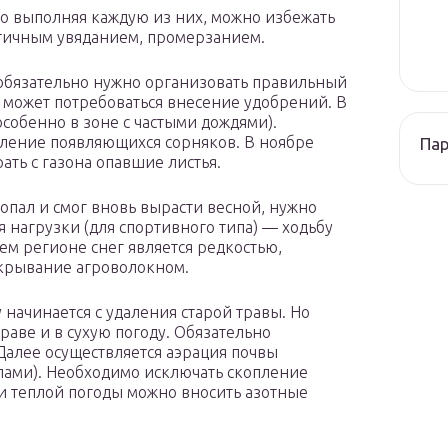
о выполняя каждую из них, можно избежать
стичным увяданием, промерзанием.
 обязательно нужно организовать правильный
 может потребоваться внесение удобрений. В
собенно в зоне с частыми дождями).
ление появляющихся сорняков. В ноябре
Па
ать с газона опавшие листья.
опал и смог вновь вырасти весной, нужно
 нагрузки (для спортивного типа) — ходьбу
ем регионе снег является редкостью,
укрывание агроволокном.
 начинается с удаления старой травы. Но
траве и в сухую погоду. Обязательно
Далее осуществляется аэрация почвы
лами). Необходимо исключать скопление
й и теплой погоды можно вносить азотные