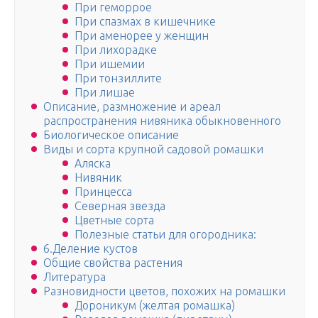
При геморрое
При спазмах в кишечнике
При аменорее у женщин
При лихорадке
При ишемии
При тонзиллите
При лишае
Описание, размножение и ареал
распространения нивяника обыкновенного
Биологическое описание
Виды и сорта крупной садовой ромашки
Аляска
Нивяник
Принцесса
Северная звезда
Цветные сорта
Полезные статьи для огородника:
6.Деление кустов
Общие свойства растения
Литература
Разновидности цветов, похожих на poмaшки
Дороникум (желтая ромашка)