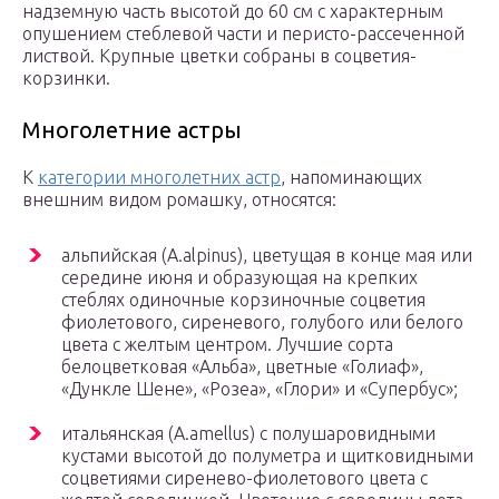
надземную часть высотой до 60 см с характерным
опушением стеблевой части и перисто-рассеченной
листвой. Крупные цветки собраны в соцветия-
корзинки.
Многолетние астры
К
категории многолетних астр
, напоминающих
внешним видом poмaшку, относятся:
альпийская (A.alpinus), цветущая в конце мая или
середине июня и образующая на крепких
стеблях одиночные корзиночные соцветия
фиолетового, сиреневого, голубого или белого
цвета с желтым центром. Лучшие сорта
белоцветковая «Альба», цветные «Голиаф»,
«Дункле Шене», «Розеа», «Глори» и «Супербус»;
итальянская (A.amellus) с полушаровидными
кустами высотой до полуметра и щитковидными
соцветиями сиренево-фиолетового цвета с