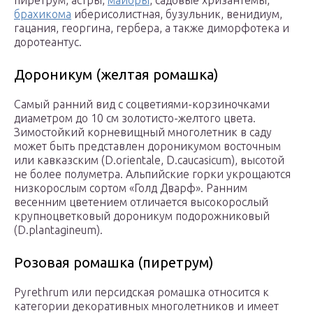
пиретрум, астры,
майоры
, садовые хризантемы,
брахикома
иберисолистная, бузульник, венидиум,
гацания, георгина, гербера, а также диморфотека и
доротеантус.
Дороникум (желтая ромашка)
Самый ранний вид с соцветиями-корзиночками
диаметром до 10 см золотисто-желтого цвета.
Зимостойкий корневищный многолетник в саду
может быть представлен дороникумом восточным
или кавказским (D.orientale, D.caucasicum), высотой
не более полуметра. Альпийские горки укрощаются
низкорослым сортом «Голд Дварф». Ранним
весенним цветением отличается высокорослый
крупноцветковый дороникум подорожниковый
(D.plantagineum).
Розовая ромашка (пиретрум)
Рyrеthrum или персидская ромашка относится к
категории декоративных многолетников и имеет