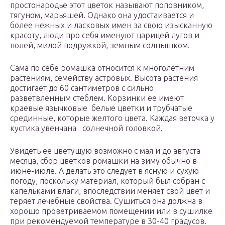
простонародье этот цветок называют поповником,
тягуном, марьяшей. Однако она удостаивается и
более нежных и ласковых имен за свою изысканную
красоту, люди про себя именуют царицей лугов и
полей, милой подружкой, земным солнышком.
Сама по себе ромашка относится к многолетним
растениям, семейству астровых. Высота растения
достигает до 60 сантиметров с сильно
разветвленным стеблем. Корзинки ее имеют
краевые язычковые белые цветки и трубчатые
срединные, которые желтого цвета. Каждая веточка у
кустика увенчана солнечной головкой.
Увидеть ее цветущую возможно с мая и до августа
месяца, сбор цветков ромашки на зиму обычно в
июне-июле. А делать это следует в ясную и сухую
погоду, поскольку материал, который был собран с
капельками влаги, впоследствии меняет свой цвет и
теряет лечебные свойства. Сушиться она должна в
хорошо проветриваемом помещении или в сушилке
при рекомендуемой температуре в 30-40 градусов.