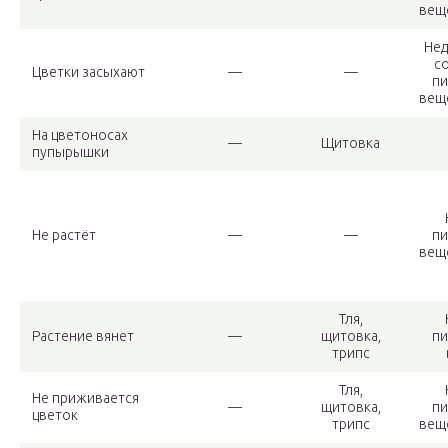
вещ
Нед
с
Цветки засыхают
—
—
пи
вещ
На цветоносах
—
Щитовка
пупырышки
Не растёт
—
—
пи
вещ
Тля,
Растение вянет
—
щитовка,
пи
трипс
Тля,
Не приживается
—
щитовка,
пи
цветок
трипс
вещ