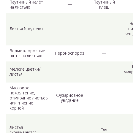
Паутинный налёт
Паутинный
—
на листьях
клещ
Н
Листья бледнеют
—
—
пи
вещ
Белые хлорозные
Пероноспороз
—
пятна на листьях
Мелкие цветки/
—
—
мик
листья
Массовое
пожелтение,
Фузариозное
отмирание листьев
—
увядание
или гниение
корней
Листья
—
Тля
скручиваются