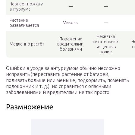
Чернеет ножка у
—
—
антуриума
Растение
Микозы
—
разваливается
Нехватка
Поражение
питательных
Н
Медленно растёт
вредителями,
веществ в
о
болезнями
почве
Ошибки в уходе за антуриумом обычно несложно
исправить (переставить растение от батареи,
поливать больше или меньше, подкормить, поменять
подоконник и т. д.), но справиться с опасными
заболеваниями и вредителями не так просто.
Размножение