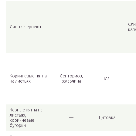
Сли
Листья чернеют
—
—
кал
Коричневые пятна
Септориоз,
Тля
на листьях
ржавчина
Чёрные пятна на
листьях,
—
Щитовка
коричневые
бугорки