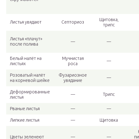
Щитовка,
Листья увядают
Септориоз
трипс
Листья «плачут»
—
—
после полива
Белый налёт на
Мучнистая
—
листьях
роса
Розоватый налёт
Фузариозное
—
на корневой шейке
увядание
Деформированные
—
Трипс
листья
Рваные листья
—
—
Липкие листья
—
Щитовка
Цветы зеленеют
—
—
пи