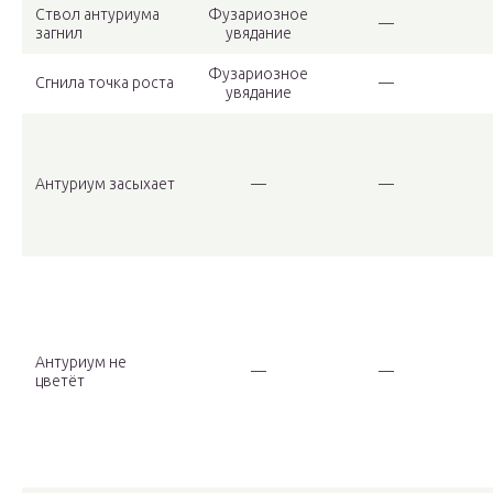
Ствол антуриума
Фузариозное
—
загнил
увядание
Фузариозное
Сгнила точка роста
—
увядание
Антуриум засыхает
—
—
Антуриум не
—
—
цветёт