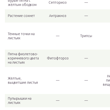
Бурые пятна с
Септориоз
—
жёлтым ободком
Растение сохнет
Антракноз
—
Тёмные точки на
—
Трипсы
листьях
Пятна фиолетово-
коричневого цвета
Фитофтороз
—
на листьях
Н
Жёлтые,
—
—
пи
выцветшие листья
вещ
Пупырышки на
—
—
листьях