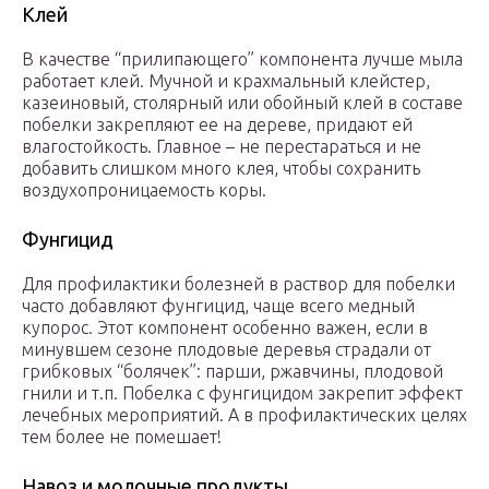
Клей
В качестве “прилипающего” компонента лучше мыла
работает клей. Мучной и крахмальный клейстер,
казеиновый, столярный или обойный клей в составе
побелки закрепляют ее на дереве, придают ей
влагостойкость. Главное – не перестараться и не
добавить слишком много клея, чтобы сохранить
воздухопроницаемость коры.
Фунгицид
Для профилактики болезней в раствор для побелки
часто добавляют фунгицид, чаще всего медный
купорос. Этот компонент особенно важен, если в
минувшем сезоне плодовые деревья страдали от
грибковых “болячек”: парши, ржавчины, плодовой
гнили и т.п. Побелка с фунгицидом закрепит эффект
лечебных мероприятий. А в профилактических целях
тем более не помешает!
Навоз и молочные продукты