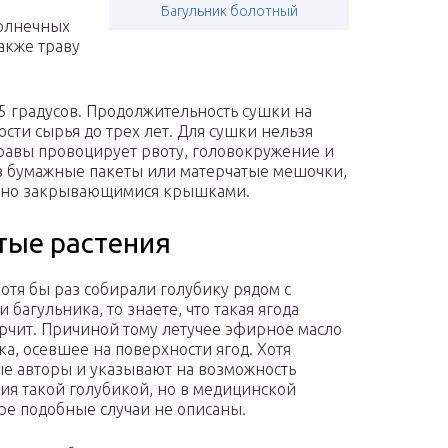
Багульник болотный
солнечных
также траву
55 градусов. Продолжительность сушки на
ости сырья до трех лет. Для сушки нельзя
травы провоцирует рвоту, головокружение и
 в бумажные пакеты или матерчатые мешочки,
лотно закрывающимися крышками.
тые растения
хотя бы раз собирали голубику рядом с
 багульника, то знаете, что такая ягода
орчит. Причиной тому летучее эфирное масло
ка, осевшее на поверхности ягод. Хотя
е авторы и указывают на возможность
ия такой голубикой, но в медицинской
ре подобные случаи не описаны.