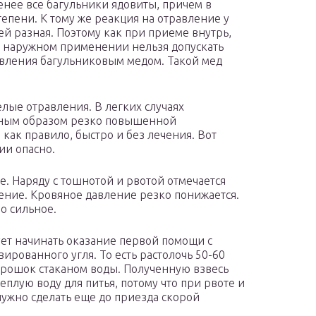
енее все багульники ядовиты, причем в
тепени. К тому же реакция на отравление у
ей разная. Поэтому как при приеме внутрь,
и наружном применении нельзя допускать
авления багульниковым медом. Такой мед
желые отравления. В легких случаях
вным образом резко повышенной
 как правило, быстро и без лечения. Вот
ии опасно.
е. Наряду с тошнотой и рвотой отмечается
ение. Кровяное давление резко понижается.
о сильное.
ует начинать оказание первой помощи с
рованного угля. То есть растолочь 50-60
порошок стаканом воды. Полученную взвесь
еплую воду для питья, потому что при рвоте и
нужно сделать еще до приезда скорой