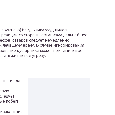
наружного) багульника ухудшилось
е реакции со стороны организма дальнейшее
ессов, отваров следует немедленно
 к лечащему врачу. В случае игнорирования
зование кустарника может причинить вред,
вить жизнь под угрозу.
конце июля
левую
следует
ные побеги
в
шивают вниз