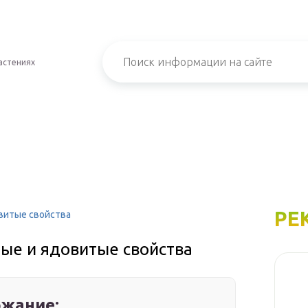
астениях
РЕ
витые свойства
ые и ядовитые свойства
жание: