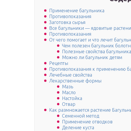
Применение багульника
Противопоказания
Заготовка сырья
Все багульники — ядовитые растен
Противопоказания
От чего помогает и что лечит багул
Чем полезен багульник болот
Полезные свойства багульник
Можно ли багульник детям
Рецепты
Противопоказания к применению б
Лечебные свойства
Лекарственные формы
Мазь
Масло
Настойка
Отвар
Как размножается растение Багульн
Семенной метод
Применение отводков
Деление куста