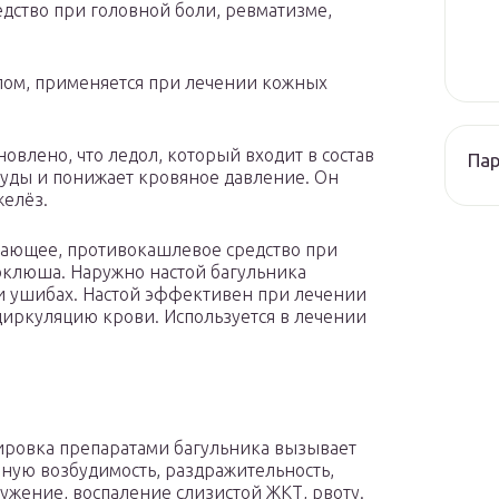
дство при головной боли, ревматизме,
лом, применяется при лечении кожных
овлено, что ледол, который входит в состав
Па
суды и понижает кровяное давление. Он
желёз.
вающее, противокашлевое средство при
оклюша. Наружно настой багульника
 и ушибах. Настой эффективен при лечении
циркуляцию крови. Используется в лечении
ровка препаратами багульника вызывает
ую возбудимость, раздражительность,
ужение, воспаление слизистой ЖКТ, рвоту.