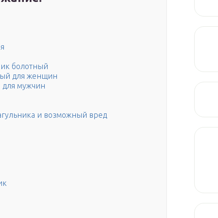
ия
ьник болотный
ный для женщин
а для мужчин
агульника и возможный вред
ик