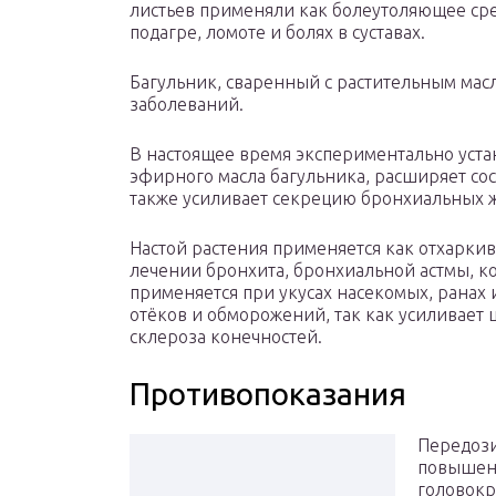
листьев применяли как болеутоляющее сре
подагре, ломоте и болях в суставах.
Багульник, сваренный с растительным мас
заболеваний.
В настоящее время экспериментально устан
эфирного масла багульника, расширяет со
также усиливает секрецию бронхиальных 
Настой растения применяется как отхарки
лечении бронхита, бронхиальной астмы, к
применяется при укусах насекомых, ранах
отёков и обморожений, так как усиливает 
склероза конечностей.
Противопоказания
Передози
повышенн
головокр