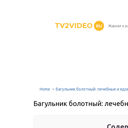
TV2VIDEO
RU
Журнал о р
Home
Багульник болотный: лечебные и ядо
Багульник болотный: лечебн
Содер