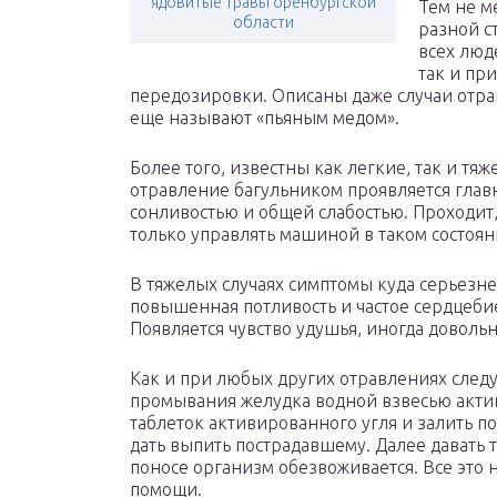
ядовитые травы оренбургской
Тем не м
области
разной с
всех люд
так и пр
передозировки. Описаны даже случаи отр
еще называют «пьяным медом».
Более того, известны как легкие, так и тя
отравление багульником проявляется гла
сонливостью и общей слабостью. Проходит,
только управлять машиной в таком состоян
В тяжелых случаях симптомы куда серьезне
повышенная потливость и частое сердцеби
Появляется чувство удушья, иногда довольн
Как и при любых других отравлениях след
промывания желудка водной взвесью активи
таблеток активированного угля и залить 
дать выпить пострадавшему. Далее давать т
поносе организм обезвоживается. Все это 
помощи.