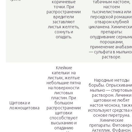
коричневые
табачным настоем,
точки. При
настоем
распространении
тысячелистника или
вредители
персидской ромашки
заставляют
отваром клубней
листья желтеть,
цикламена. Химическ
сохнуть и
препараты:
опадать.
опудривание серным
порошками,
применение анабази
— сульфата в мыльно
растворе.
Клейкие
капельки на
листьях, желтые
Народные методы
небольшие пятна
борьбы. Опрыскиван
на поверхности
мыльно — спиртовы
листовых
раствором. Личинки
пластин. При
щитовки не любят
Щитовка и
большом
настоя чеснока, такж
ложнощитовка
распространении
используют средства 
щитовки
основе пиретрума.
способствуют
Химические
высыханию и
препараты. Фитоверм
опаданию
Актеллик, Фуфанон.