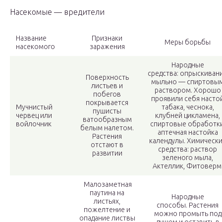
Насекомые — вредители
Название
Признаки
Меры борьбы
насекомого
заражения
Народные
средства: опрыскиван
Поверхность
мыльно — спиртовы
листьев и
раствором. Хорошо
побегов
проявили себя насто
покрывается
Мучнистый
табака, чеснока,
пушисты
червец или
клубней цикламена,
ватообразным
войлочник
спиртовые обработки
белым налетом.
аптечная настойка
Растения
календулы. Химическ
отстают в
средства: раствор
развитии
зеленого мыла,
Актеллик, Фитоверм
Малозаметная
паутина на
Народные
листьях,
способы. Растения
пожелтение и
можно промыть под
опадание листвы