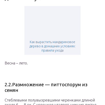
Как вырастить мандариновое
дерево в домашних условиях:
правила ухода
Весна – лето.
2.2.Размножение — питтоспорум из
семян
Стеблевыми полувызревшими черенками длиной
около 6 — 8 см. С черенков удаляют нижние листья