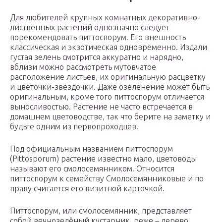
Для любителей крупных комнатных декоративно-
лиственных растений однозначно следует
порекомендовать питтоспорум. Его внешность
классическая и экзотическая одновременно. Издали
густая зелень смотрится аккуратно и нарядно,
вблизи можно рассмотреть мутовчатое
расположение листьев, их оригинальную расцветку
и цветочки-звездочки. Даже озеленение может быть
оригинальным, кроме того питтоспорум отличается
выносливостью. Растение не часто встречается в
домашнем цветоводстве, так что берите на заметку и
будьте одним из первопроходцев.
Под официальным названием питтоспорум
(Pittosporum) растение известно мало, цветоводы
называют его смолосемянником. Относится
питтоспорум к семейству Смолосемянниковые и по
праву считается его визитной карточкой.
Питтоспорум, или смолосемянник, представляет
собой вечнозелёный кустарник, реже – дерево.