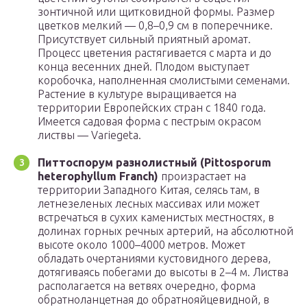
зонтичной или щитковидной формы. Размер
цветков мелкий — 0,8–0,9 см в поперечнике.
Присутствует сильный приятный аромат.
Процесс цветения растягивается с марта и до
конца весенних дней. Плодом выступает
коробочка, наполненная смолистыми семенами.
Растение в культуре выращивается на
территории Европейских стран с 1840 года.
Имеется садовая форма с пестрым окрасом
листвы — Variegeta.
Питтоспорум разнолистный (Pittosporum
heterophyllum Franch)
произрастает на
территории Западного Китая, селясь там, в
летнезеленых лесных массивах или может
встречаться в сухих каменистых местностях, в
долинах горных речных артерий, на абсолютной
высоте около 1000–4000 метров. Может
обладать очертаниями кустовидного дерева,
дотягиваясь побегами до высоты в 2–4 м. Листва
располагается на ветвях очередно, форма
обратноланцетная до обратнояйцевидной, в