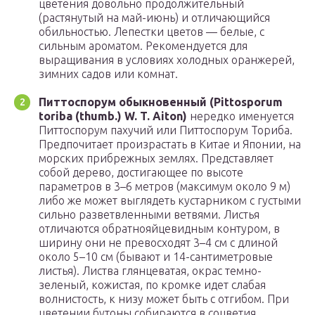
цветения довольно продолжительный
(растянутый на май-июнь) и отличающийся
обильностью. Лепестки цветов — белые, с
сильным ароматом. Рекомендуется для
выращивания в условиях холодных оранжерей,
зимних садов или комнат.
Питтоспорум обыкновенный (Pittosporum
toriba (thumb.) W. T. Aiton)
нередко именуется
Питтоспорум пахучий или Питтоспорум Ториба.
Предпочитает произрастать в Китае и Японии, на
морских прибрежных землях. Представляет
собой дерево, достигающее по высоте
параметров в 3–6 метров (максимум около 9 м)
либо же может выглядеть кустарником с густыми
сильно разветвленными ветвями. Листья
отличаются обратнояйцевидным контуром, в
ширину они не превосходят 3–4 см с длиной
около 5–10 см (бывают и 14-сантиметровые
листья). Листва глянцеватая, окрас темно-
зеленый, кожистая, по кромке идет слабая
волнистость, к низу может быть с отгибом. При
цветении бутоны собираются в соцветия