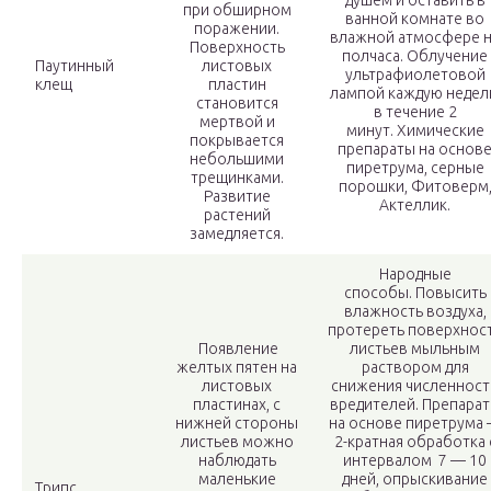
душем и оставить в
при обширном
ванной комнате во
поражении.
влажной атмосфере 
Поверхность
полчаса. Облучение
Паутинный
листовых
ультрафиолетовой
клещ
пластин
лампой каждую неде
становится
в течение 2
мертвой и
минут. Химические
покрывается
препараты на основ
небольшими
пиретрума, серные
трещинками.
порошки, Фитоверм
Развитие
Актеллик.
растений
замедляется.
Народные
способы. Повысить
влажность воздуха,
протереть поверхнос
Появление
листьев мыльным
желтых пятен на
раствором для
листовых
снижения численност
пластинах, с
вредителей. Препара
нижней стороны
на основе пиретрума
листьев можно
2-кратная обработка 
наблюдать
интервалом 7 — 10
маленькие
дней, опрыскивание
Трипс