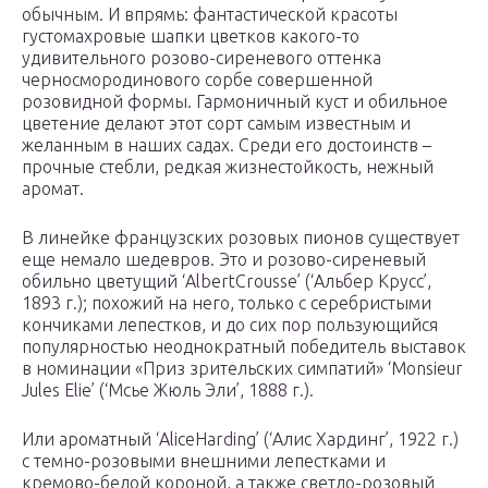
обычным. И впрямь: фантастической красоты
густомахровые шапки цветков какого-то
удивительного розово-сиреневого оттенка
черносмородинового сорбе совершенной
розовидной формы. Гармоничный куст и обильное
цветение делают этот сорт самым известным и
желанным в наших садах. Среди его достоинств –
прочные стебли, редкая жизнестойкость, нежный
аромат.
В линейке французских розовых пионов существует
еще немало шедевров. Это и розово-сиреневый
обильно цветущий ‘AlbertCrousse’ (‘Альбер Крусc’,
1893 г.); похожий на него, только с серебристыми
кончиками лепестков, и до сих пор пользующийся
популярностью неоднократный победитель выставок
в номинации «Приз зрительских симпатий» ‘Monsieur
Jules Elie’ (‘Мсье Жюль Эли’, 1888 г.).
Или ароматный ‘AliceHarding’ (‘Алис Хардинг’, 1922 г.)
с темно-розовыми внешними лепестками и
кремово-белой короной, а также светло-розовый