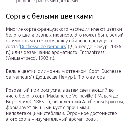
розово-красными цветками.
Сорта с белыми цветками
Многие сорта французского наследия имеют цветки
белого цвета разных нюансов. Это может быть белый
с лимонным оттенком, как у обильно цветущего
сорта ‘
Duchesse de Nemours
’ (‘Дюшес де Немур’, 1856
г.) или чрезвычайно ароматного ‘Enchantress’
(‘Аншантресс’, 1903 г.).
Белые цветки с лимонным оттенком. Сорт ‘Duchesse
de Nemours’ (‘Дюшес де Немур’). Фото автора
Розоватый при роспуске, а затем светлеющий до
чисто белого сорт ‘Madame de Verneville’ (‘Мадам де
Верневиль’, 1885 г.), выведенный Альбером Круссом,
формирует пышный куст с прочными
неполегающими стеблями. Огромное достоинство
этого сорта – изумительный аромат розы.