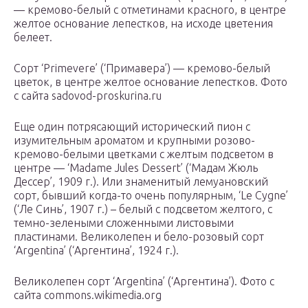
— кремово-белый с отметинами красного, в центре
желтое основание лепестков, на исходе цветения
белеет.
Сорт ‘Primevere’ (‘Примавера’) — кремово-белый
цветок, в центре желтое основание лепестков. Фото
с сайта sadovod-proskurina.ru
Еще один потрясающий исторический пион с
изумительным ароматом и крупными розово-
кремово-белыми цветками с желтым подсветом в
центре — ‘Madame Jules Dessert’ (‘Мадам Жюль
Дессер’, 1909 г.). Или знаменитый лемуановский
сорт, бывший когда-то очень популярным, ‘Le Cygne’
(‘Ле Синь’, 1907 г.) – белый с подсветом желтого, с
темно-зелеными сложенными листовыми
пластинами. Великолепен и бело-розовый сорт
‘Argentina’ (‘Аргентина’, 1924 г.).
Великолепен сорт ‘Argentina’ (‘Аргентина’). Фото с
сайта commons.wikimedia.org