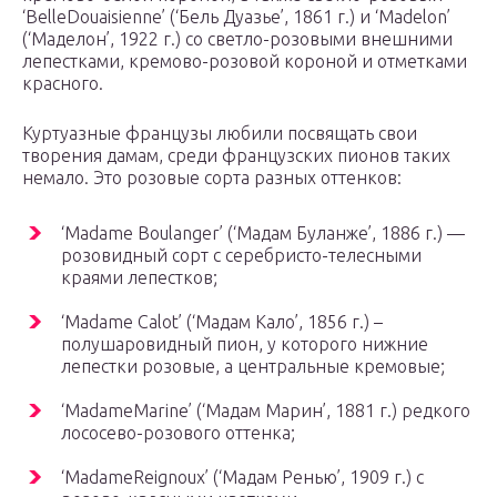
‘BelleDouaisienne’ (‘Бель Дуазье’, 1861 г.) и ‘Madelon’
(‘Маделон’, 1922 г.) со светло-розовыми внешними
лепестками, кремово-розовой короной и отметками
красного.
Куртуазные французы любили посвящать свои
творения дамам, среди французских пионов таких
немало. Это розовые сорта разных оттенков:
‘Madame Boulanger’ (‘Мадам Буланже’, 1886 г.) —
розовидный сорт с серебристо-телесными
краями лепестков;
‘Madame Calot’ (‘Мадам Кало’, 1856 г.) –
полушаровидный пион, у которого нижние
лепестки розовые, а центральные кремовые;
‘MadameMarine’ (‘Мадам Марин’, 1881 г.) редкого
лососево-розового оттенка;
‘MadameReignoux’ (‘Мадам Ренью’, 1909 г.) с