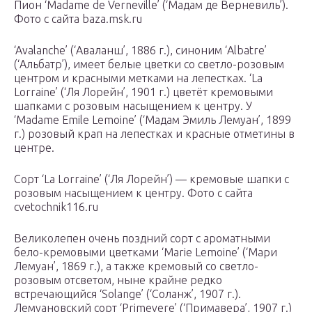
Пион ‘Madame de Verneville’ (‘Мадам де Верневиль’).
Фото с сайта baza.msk.ru
‘Avalanche’ (‘Аваланш’, 1886 г.), синоним ‘Albatre’
(‘Альбатр’), имеет белые цветки со светло-розовым
центром и красными метками на лепестках. ‘La
Lorraine’ (‘Ля Лорейн’, 1901 г.) цветёт кремовыми
шапками с розовым насыщением к центру. У
‘Madame Emile Lemoine’ (‘Мадам Эмиль Лемуан’, 1899
г.) розовый крап на лепестках и красные отметины в
центре.
Сорт ‘La Lorraine’ (‘Ля Лорейн’) — кремовые шапки с
розовым насыщением к центру. Фото с сайта
cvetochnik116.ru
Великолепен очень поздний сорт с ароматными
бело-кремовыми цветками ‘Marie Lemoine’ (‘Мари
Лемуан’, 1869 г.), а также кремовый со светло-
розовым отсветом, ныне крайне редко
встречающийся ‘Solange’ (‘Соланж’, 1907 г.).
Лемуановский сорт ‘Primevere’ (‘Примавера’, 1907 г.)