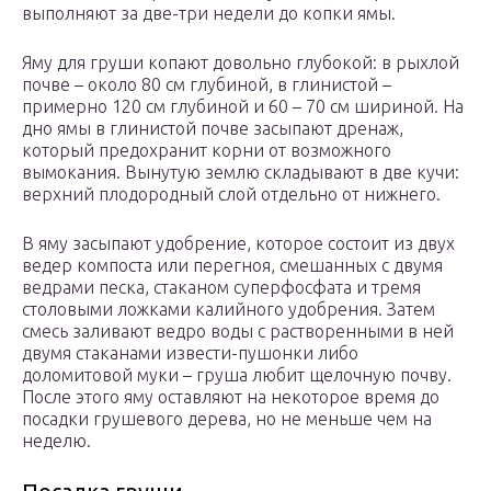
выполняют за две-три недели до копки ямы.
Яму для груши копают довольно глубокой: в рыхлой
почве – около 80 см глубиной, в глинистой –
примерно 120 см глубиной и 60 – 70 см шириной. На
дно ямы в глинистой почве засыпают дренаж,
который предохранит корни от возможного
вымокания. Вынутую землю складывают в две кучи:
верхний плодородный слой отдельно от нижнего.
В яму засыпают удобрение, которое состоит из двух
ведер компоста или перегноя, смешанных с двумя
ведрами песка, стаканом суперфосфата и тремя
столовыми ложками калийного удобрения. Затем
смесь заливают ведро воды с растворенными в ней
двумя стаканами извести-пушонки либо
доломитовой муки – груша любит щелочную почву.
После этого яму оставляют на некоторое время до
посадки грушевого дерева, но не меньше чем на
неделю.