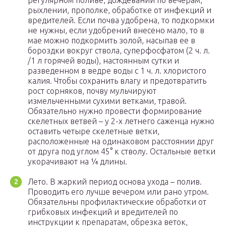
регулярном поливе, дождевании по вечерам,
рыхлении, прополке, обработке от инфекций и
вредителей. Если почва удобрена, то подкормки
не нужны, если удобрений внесено мало, то в
мае можно подкормить золой, насыпав ее в
бороздки вокруг ствола, суперфосфатом (2 ч. л.
/1 л горячей воды), настоянным сутки и
разведенном в ведре воды с 1 ч. л. хлористого
калия. Чтобы сохранить влагу и предотвратить
рост сорняков, почву мульчируют
измельченными сухими ветками, травой.
Обязательно нужно провести формирование
скелетных ветвей – у 2-х летнего саженца нужно
оставить четыре скелетные ветки,
расположенные на одинаковом расстоянии друг
от друга под углом 45° к стволу. Остальные ветки
укорачивают на ¼ длины.
Лето. В жаркий период основа ухода – полив.
Проводить его лучше вечером или рано утром.
Обязательны профилактические обработки от
грибковых инфекций и вредителей по
инструкции к препаратам, обрезка веток,