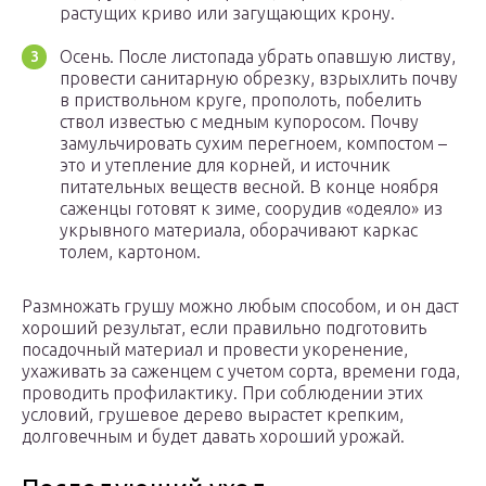
растущих криво или загущающих крону.
Осень. После листопада убрать опавшую листву,
провести санитарную обрезку, взрыхлить почву
в приствольном круге, прополоть, побелить
ствол известью с медным купоросом. Почву
замульчировать сухим перегноем, компостом –
это и утепление для корней, и источник
питательных веществ весной. В конце ноября
саженцы готовят к зиме, соорудив «одеяло» из
укрывного материала, оборачивают каркас
толем, картоном.
Размножать грушу можно любым способом, и он даст
хороший результат, если правильно подготовить
посадочный материал и провести укоренение,
ухаживать за саженцем с учетом сорта, времени года,
проводить профилактику. При соблюдении этих
условий, грушевое дерево вырастет крепким,
долговечным и будет давать хороший урожай.